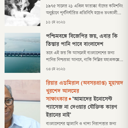
অবরোধ দিলে আমাদের তেল আনার বিকল্প
১৯৭৫ সালের ২১ এপ্রিল ফারাক্কা বাঁধের কমিশনিং
কোনো স্থলপথ বা রুট নেই।
অনুষ্ঠানে পূর্বনির্ধারিত প্রতিনিধি হয়েও তৎকালীন
বাকশাল সরকারের পানিসম্পদমন্ত্রী আব্দুর রব
১৬ মে ২০২৬
সেরনিয়াবাত সেই অনুষ্ঠানে শেষতক যাননি। কারণ
তৎকালীন সরকার ১৮ এপ্রিলে দেওয়া একটি
পশ্চিমবঙ্গে বিজেপির জয়, এবার কি
সাময়িক অনুমোদনের ভিত্তিতে ২১ এপ্রিলেই
তিস্তার পানি পাবে বাংলাদেশ
ভারতের ফারাক্কা বাঁধ কমিশনিংয়ের সিদ্ধান্তে
তবে এই জয় কি আসলেই বাংলাদেশের জন্য
হতাশ
পানির নিশ্চয়তা আনবে, নাকি দিল্লির মহাপ্রকল্পের
আড়ালে পরিস্থিতি আরও জটিল হবে, তা নিয়ে বড়
০৪ মে ২০২৬
ধরনের প্রশ্ন দেখা দিয়েছে।
রিয়ার এডমিরাল (অবসরপ্রাপ্ত) মুহাম্মদ
খুরশেদ আলমের
সাক্ষাৎকার
•
‘আমাদের ইনোসেন্ট
প্যাসেজ না দেওয়ার যৌক্তিক কারণ
ইরানের নাই’
বাংলাদেশের জ্বালানি ও খাদ্য নিরাপত্তার জন্য