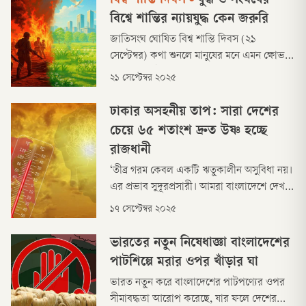
বিশ্ব শান্তি দিবস
•
যুদ্ধ ও সংঘর্ষের
নানা জল্পনা-কল্পনা। বিষয়টি উঠে এসেছে
বিশ্বে শান্তির ন্যায়যুদ্ধ কেন জরুরি
কথাসাহিত্যিক শওকত ওসমানের স্মৃতিচারণামূলক
জাতিসংঘ ঘোষিত বিশ্ব শান্তি দিবস (২১
‘কালরাত্রির খণ্ডচিত
সেপ্টেম্বর) কথা শুনলে মানুষের মনে এমন ক্ষোভ ও
ব্যঙ্গ জাগতেই পারে যে, এসব দিবস দিয়ে আর কী
২১ সেপ্টেম্বর ২০২৫
আসে যায়, যেখানে যোগাযোগ মাধ্যম খুললেই
দেশবিদেশ নির্বিশেষে কেবল নিরন্তর যুদ্ধ, সন্ত্রাস ও
ঢাকার অসহনীয় তাপ: সারা দেশের
সংঘর্ষের খবর। সঙ্গে সঙ্গে এমন হতাশাও তৈরি হয়
চেয়ে ৬৫ শতাংশ দ্রুত উষ্ণ হচ্ছে
যে বাংলাদেশেও শান্তি বলে কিছু নেই!
রাজধানী
‘তীব্র গরম কেবল একটি ঋতুকালীন অসুবিধা নয়।
এর প্রভাব সুদূরপ্রসারী। আমরা বাংলাদেশে দেখছি
যে ক্রমবর্ধমান তাপমাত্রা আমাদের স্বাস্থ্য,
১৭ সেপ্টেম্বর ২০২৫
কর্মক্ষমতা এবং দেশের সমৃদ্ধিকে ক্ষতিগ্রস্ত করছে।’
ভারতের নতুন নিষেধাজ্ঞা বাংলাদেশের
পাটশিল্পে মরার ওপর খাঁড়ার ঘা
ভারত নতুন করে বাংলাদেশের পাটপণ্যের ওপর
সীমাবদ্ধতা আরোপ করেছে, যার ফলে দেশের