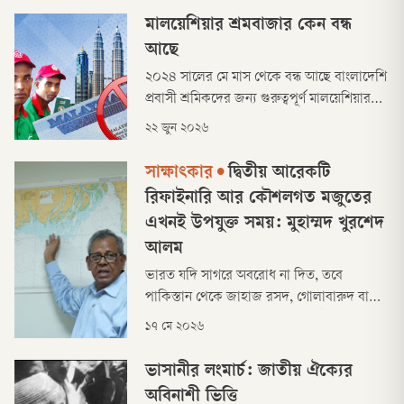
মালয়েশিয়ার শ্রমবাজার কেন বন্ধ
আছে
২০২৪ সালের মে মাস থেকে বন্ধ আছে বাংলাদেশি
প্রবাসী শ্রমিকদের জন্য গুরুত্বপূর্ণ মালয়েশিয়ার
শ্রমবাজার। তবে নির্মাণ, উৎপাদন, কৃষি, বনায়ন,
২২ জুন ২০২৬
পরিষেবাসহ বিভিন্ন খাতে ৮ থেকে ১০ লাখ
বাংলাদেশি এখনো কাজ করছেন মালয়েশিয়ায়।
সাক্ষাৎকার
•
দ্বিতীয় আরেকটি
রিফাইনারি আর কৌশলগত মজুতের
এখনই উপযুক্ত সময়: মুহাম্মদ খুরশেদ
আলম
ভারত যদি সাগরে অবরোধ না দিত, তবে
পাকিস্তান থেকে জাহাজ রসদ, গোলাবারুদ বা
তেল নিয়ে এখানে আসতে পারত। এই অবরোধ
১৭ মে ২০২৬
আমাদের বিজয়কে ত্বরান্বিত করেছে। যেকোনো
সময় আমাদের ওপরও এমন অবরোধ আসতে
ভাসানীর লংমার্চ: জাতীয় ঐক্যের
পারে, যেমনটা বর্তমানে আমেরিকা দিচ্ছে।
অবিনাশী ভিত্তি