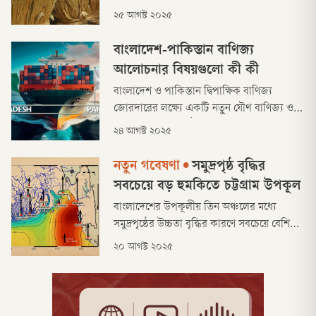
সোনালি আঁশ খ্যাত শিল্পের অন্যতম প্রধান রপ্তানি
২৫ আগস্ট ২০২৫
বাজার অনিশ্চয়তার মুখে পড়েছে।
বাংলাদেশ-পাকিস্তান বাণিজ্য
আলোচনার বিষয়গুলো কী কী
বাংলাদেশ ও পাকিস্তান দ্বিপাক্ষিক বাণিজ্য
জোরদারের লক্ষ্যে একটি নতুন যৌথ বাণিজ্য ও
বিনিয়োগ কমিশন গঠনে সম্মত হয়েছে। একই সঙ্গে
২৪ আগস্ট ২০২৫
একটি প্রেফারেনশিয়াল ট্রেড এগ্রিমেন্ট (পিটিএ)
প্রণয়ন এবং যৌথ অর্থনৈতিক কমিশন (জেইসি)
নতুন গবেষণা
•
সমুদ্রপৃষ্ঠ বৃদ্ধির
পুনরুজ্জীবিত করার পরিকল্পনাও করছে।
সবচেয়ে বড় হুমকিতে চট্টগ্রাম উপকূল
বাংলাদেশের উপকূলীয় তিন অঞ্চলের মধ্যে
সমুদ্রপৃষ্ঠের উচ্চতা বৃদ্ধির কারণে সবচেয়ে বেশি
হুমকির মুখে রয়েছে পূর্বাঞ্চলীয় চট্টগ্রাম উপকূল।
২০ আগস্ট ২০২৫
নতুন এক আন্তর্জাতিক গবেষণায় এ তথ্য উঠে
এসেছে। এর ফলে দেশের বাণিজ্য, শিল্প ও
পর্যটনের অন্যতম কেন্দ্র চট্টগ্রাম ও কক্সবাজার
অঞ্চল হয়ে উঠবে আরও ঝুঁকিপূর্ণ।