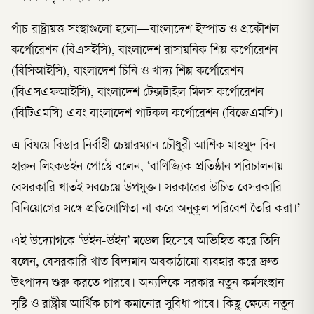
পাঁচ রাষ্ট্রায়ত্ত সংস্থাগুলো হলো—বাংলাদেশ ইস্পাত ও প্রকৌশল
কর্পোরেশন (বিএসইসি), বাংলাদেশ রাসায়নিক শিল্প কর্পোরেশন
(বিসিআইসি), বাংলাদেশ চিনি ও খাদ্য শিল্প কর্পোরেশন
(বিএসএফআইসি), বাংলাদেশ টেক্সটাইল মিলস কর্পোরেশন
(বিটিএমসি) এবং বাংলাদেশ পাটকল কর্পোরেশন (বিজেএমসি)।
এ বিষয়ে বিডার নির্বাহী চেয়ারম্যান চৌধুরী আশিক মাহমুদ বিন
হারুন লিংকডইন পোস্টে বলেন, ‘বাণিজ্যিক প্রতিষ্ঠান পরিচালনায়
বেসরকারি খাতই সবচেয়ে উপযুক্ত। সরকারের উচিত বেসরকারি
বিনিয়োগের সঙ্গে প্রতিযোগিতা না করে অনুকূল পরিবেশ তৈরি করা।’
এই উদ্যোগকে ‘উইন-উইন’ মডেল হিসেবে অভিহিত করে তিনি
বলেন, বেসরকারি খাত বিদ্যমান অবকাঠামো ব্যবহার করে দ্রুত
উৎপাদন শুরু করতে পারবে। অন্যদিকে সরকার নতুন কর্মসংস্থান
সৃষ্টি ও রাষ্ট্রীয় আর্থিক চাপ কমানোর সুবিধা পাবে। কিছু ক্ষেত্রে নতুন