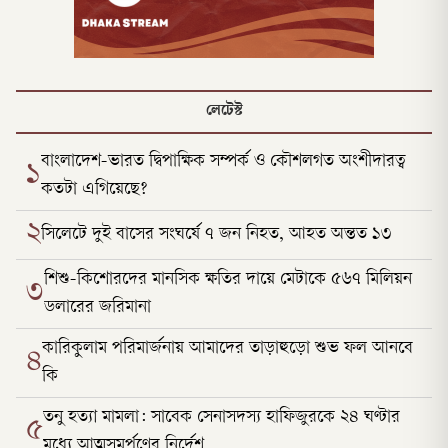
লেটেস্ট
বাংলাদেশ-ভারত দ্বিপাক্ষিক সম্পর্ক ও কৌশলগত অংশীদারত্ব
১
কতটা এগিয়েছে?
২
সিলেটে দুই বাসের সংঘর্ষে ৭ জন নিহত, আহত অন্তত ১৩
শিশু-কিশোরদের মানসিক ক্ষতির দায়ে মেটাকে ৫৬৭ মিলিয়ন
৩
ডলারের জরিমানা
কারিকুলাম পরিমার্জনায় আমাদের তাড়াহুড়ো শুভ ফল আনবে
৪
কি
তনু হত্যা মামলা: সাবেক সেনাসদস্য হাফিজুরকে ২৪ ঘণ্টার
৫
মধ্যে আত্মসমর্পণের নির্দেশ