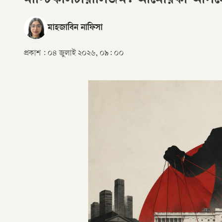
মাল্টিকালচারালিজম: আমেরিকা আসলে
মাহজাবিন নাফিসা
প্রকাশ :
০৪ জুলাই ২০২৬, ০৯: ০০