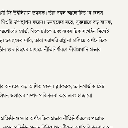
্ঞানী জি উইলিয়াম ডমহফ। তাঁর বহুল আলোচিত ‘হু রুলস
িওরি উপস্থাপন করেন। ডমহফের মতে, যুক্তরাষ্ট্রে বড় ব্যাংক,
, করপোরেট বোর্ড, থিংক ট্যাংক এবং ব্যবসায়িক সংগঠন মিলেই
ডমহফের দাবি, তারা সরাসরি রাষ্ট্র না চালিয়ে অর্থনৈতিক
ন ও লবিংয়ের মাধ্যমে নীতিনির্ধারণে দীর্ঘমেয়াদি প্রভাব
বের অন্যতম বড় আর্থিক কেন্দ্র। ব্ল্যাকরক, ভ্যানগার্ড ও স্টেট
ান ট্রিলিয়ন ডলারের সম্পদ পরিচালনা করে এবং হাজারো
রতিষ্ঠানগুলোর অর্থনৈতিক প্রভাব নীতিনির্ধারণেও পরোক্ষ