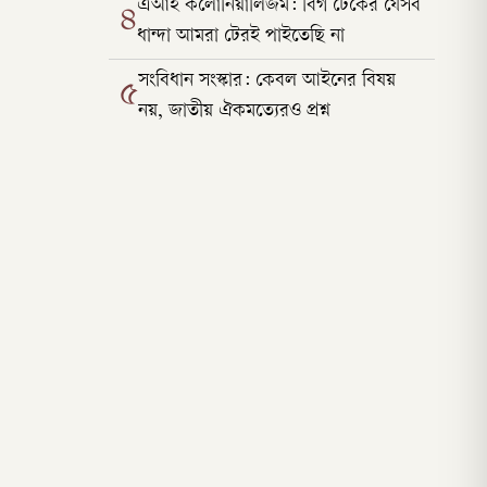
এআই কলোনিয়ালিজম: বিগ টেকের যেসব
৪
ধান্দা আমরা টেরই পাইতেছি না
সংবিধান সংস্কার: কেবল আইনের বিষয়
৫
নয়, জাতীয় ঐকমত্যেরও প্রশ্ন