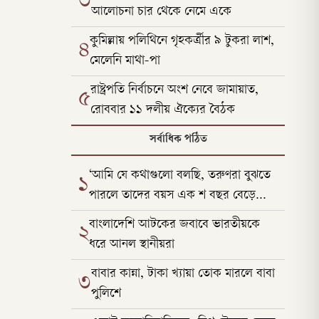
৩
আলোচনা চার থেকে নেমে একে
কুমিল্লায় পলিথিনে গৃহকর্ত্রীর ৯ টুকরা লাশ,
৪
মেলেনি মাথা-পা
রাষ্ট্রপতি নির্বাচনে অংশ নেবে জামায়াত,
৫
রোববার ১১ দলীয় ঐক্যের বৈঠক
সর্বাধিক পঠিত
‘আমি যে কথাগুলো বলছি, তরুণরা বুঝতে
১
পারলে তাদের বয়স এক শ বছর বেড়ে
যাবে’
বাংলাদেশি আটকের জবাবে ভারতীয়কে
২
ধরে আনল স্থানীয়রা
বাবার কান্না, টাকা খ্যায়া তোক মারলে বাবা
৩
পুলিশে