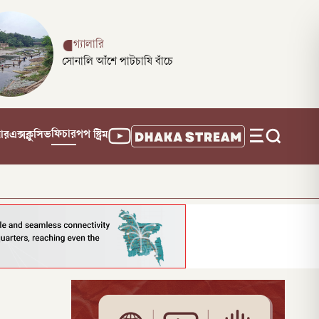
গ্যালারি
সোনালি আঁশে পাটচাষি বাঁচে
ফিচার
নার
এক্সক্লুসিভ
পপ স্ট্রিম