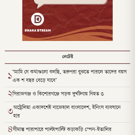
লেটেস্ট
‘আমি যে কথাগুলো বলছি, তরুণরা বুঝতে পারলে তাদের বয়স
১
এক শ বছর বেড়ে যাবে’
২
সিরাজগঞ্জ ও কিশোরগঞ্জে সড়ক দুর্ঘটনায় নিহত ৩
অস্ট্রেলিয়া একাদশেই নাজেহাল বাংলাদেশ, ইনিংস ব্যবধানে
৩
হার
৪
সীমান্ত পারাপারে পাল্টাপাল্টি কড়াকড়ি স্পেন-ইতালির