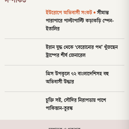
সম্পর্কিত
ইউরোপে অভিবাসী সংকট
•
সীমান্ত
পারাপারে পাল্টাপাল্টি কড়াকড়ি স্পেন-
ইতালির
ইরান যুদ্ধ থেকে ‘বেরোনোর পথ’ খুঁজছেন
ট্রাম্পের শীর্ষ জেনারেল
গ্রিস উপকূলে ৭২ বাংলাদেশিসহ বহু
অভিবাসী উদ্ধার
চুক্তি সই, সৌদির নিরাপত্তায় পাশে
পাকিস্তান-তুরস্ক