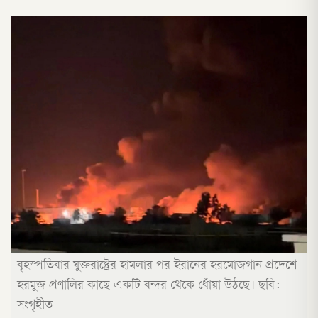
বৃহস্পতিবার যুক্তরাষ্ট্রের হামলার পর ইরানের হরমোজগান প্রদেশে
হরমুজ প্রণালির কাছে একটি বন্দর থেকে ধোঁয়া উঠছে। ছবি:
সংগৃহীত