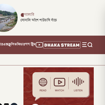
গ্যালারি
সোনালি আঁশে পাটচাষি বাঁচে
নার
এক্সক্লুসিভ
ফিচার
পপ স্ট্রিম