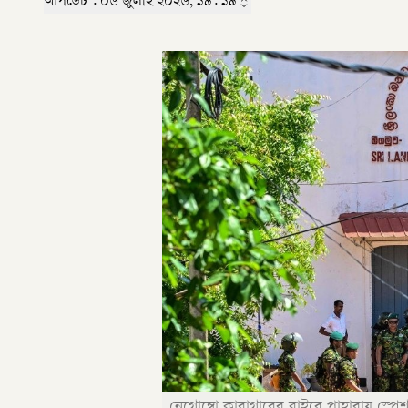
আপডেট :
০৬ জুলাই ২০২৬, ১৯: ১৯
নেগোম্বো কারাগারের বাইরে পাহারায় স্পেশা