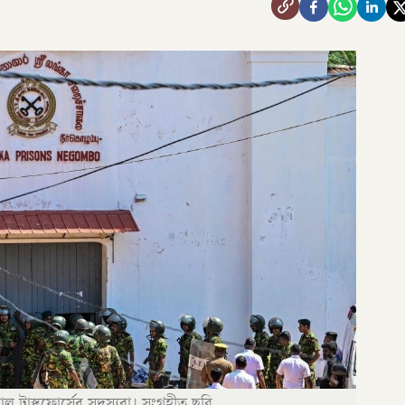
ল টাস্কফোর্সের সদস্যরা। সংগৃহীত ছবি