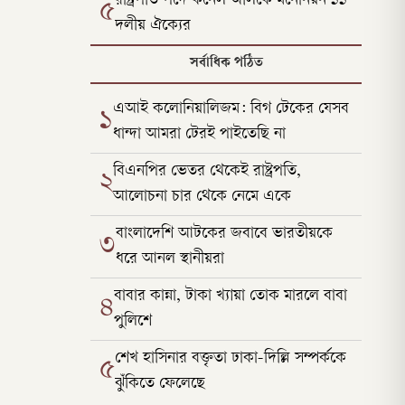
রাষ্ট্রপতি পদে কর্নেল অলিকে মনোনয়ন ১১
৫
দলীয় ঐক্যের
সর্বাধিক পঠিত
এআই কলোনিয়ালিজম: বিগ টেকের যেসব
১
ধান্দা আমরা টেরই পাইতেছি না
বিএনপির ভেতর থেকেই রাষ্ট্রপতি,
২
আলোচনা চার থেকে নেমে একে
বাংলাদেশি আটকের জবাবে ভারতীয়কে
৩
ধরে আনল স্থানীয়রা
বাবার কান্না, টাকা খ্যায়া তোক মারলে বাবা
৪
পুলিশে
শেখ হাসিনার বক্তৃতা ঢাকা-দিল্লি সম্পর্ককে
৫
ঝুঁকিতে ফেলেছে