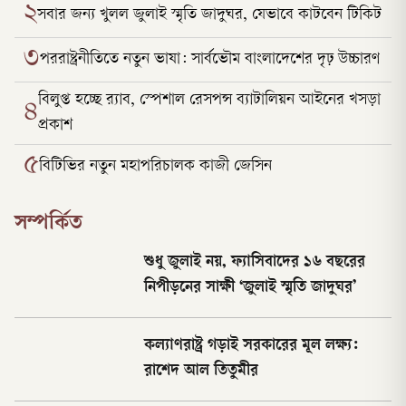
২
সবার জন্য খুলল জুলাই স্মৃতি জাদুঘর, যেভাবে কাটবেন টিকিট
৩
পররাষ্ট্রনীতিতে নতুন ভাষা: সার্বভৌম বাংলাদেশের দৃঢ় উচ্চারণ
বিলুপ্ত হচ্ছে র‍্যাব, স্পেশাল রেসপন্স ব্যাটালিয়ন আইনের খসড়া
৪
প্রকাশ
৫
বিটিভির নতুন মহাপরিচালক কাজী জেসিন
সম্পর্কিত
শুধু জুলাই নয়, ফ্যাসিবাদের ১৬ বছরের
নিপীড়নের সাক্ষী ‘জুলাই স্মৃতি জাদুঘর’
কল্যাণরাষ্ট্র গড়াই সরকারের মূল লক্ষ্য:
রাশেদ আল তিতুমীর