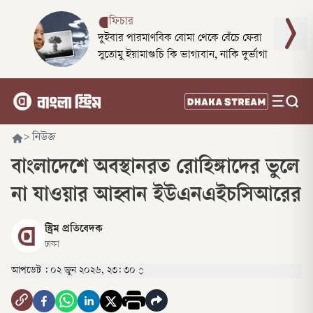
ফিচার
দুইবার পারমাণবিক বোমা থেকে বেঁচে ফেরা
সুতোমু ইয়ামাগুচি কি ভাগ্যবান, নাকি দুর্ভাগা
>
নিউজ
বাংলাদেশে অবস্থানরত রোহিঙ্গাদের ভুলে
না যাওয়ার আহ্বান ইউএনএইচসিআরের
স্ট্রিম প্রতিবেদক
ঢাকা
আপডেট :
০২ জুন ২০২৬, ২৩: ৩০