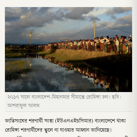
২০১৭ সালে বাংলাদেশ-মিয়ানমার সীমান্তে রোহিঙ্গা ঢল। ছবি:
আশরাফুল আলম
জাতিসংঘের শরণার্থী সংস্থা (ইউএনএইচসিআর) বাংলাদেশে থাকা
রোহিঙ্গা শরণার্থীদের ভুলে না যাওয়ার আহ্বান জানিয়েছে।