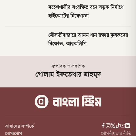
মহেশখালীর সংরক্ষিত বনে সড়ক নির্মাণে
হাইকোর্টের নিষেধাজ্ঞা
মৌলভীবাজারে আমন ধান রক্ষায় কৃষকদের
বিক্ষোভ, স্মারকলিপি
সম্পাদক ও প্রকাশক
গোলাম ইফতেখার মাহমুদ
আমাদের সম্পর্কে
যোগাযোগ
গোপনীয়তার নীতি