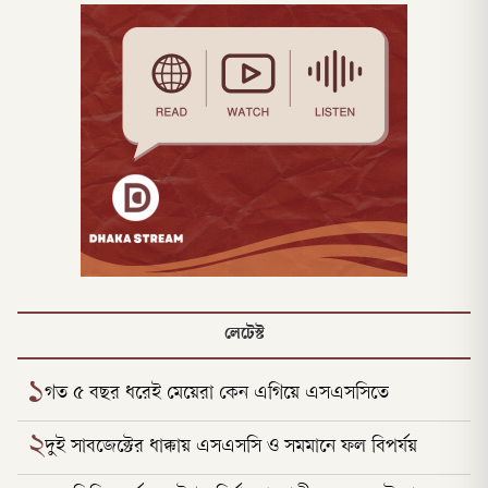
লেটেস্ট
১
গত ৫ বছর ধরেই মেয়েরা কেন এগিয়ে এসএসসিতে
২
দুই সাবজেক্টের ধাক্কায় এসএসসি ও সমমানে ফল বিপর্যয়