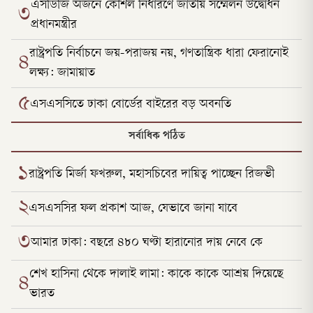
এসডিজি অর্জনে কৌশল নির্ধারণে জাতীয় সম্মেলন উদ্বোধন
৩
প্রধানমন্ত্রীর
রাষ্ট্রপতি নির্বাচনে জয়-পরাজয় নয়, গণতান্ত্রিক ধারা ফেরানোই
৪
লক্ষ্য: জামায়াত
৫
এসএসসিতে ঢাকা বোর্ডের বাইরের বড় অবনতি
সর্বাধিক পঠিত
১
রাষ্ট্রপতি মির্জা ফখরুল, মহাসচিবের দায়িত্ব পাচ্ছেন রিজভী
২
এসএসসির ফল প্রকাশ আজ, যেভাবে জানা যাবে
৩
আমার ঢাকা: বছরে ৪৮০ ঘণ্টা হারানোর দায় নেবে কে
শেখ হাসিনা থেকে দালাই লামা: কাকে কাকে আশ্রয় দিয়েছে
৪
ভারত