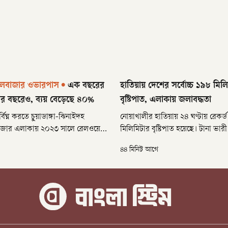
 রেলবাজার ওভারপাস
•
এক বছরের
হাতিয়ায় দেশের সর্বোচ্চ ১৯৮ মিল
ার বছরেও, ব্যয় বেড়েছে ৪০%
বৃষ্টিপাত, এলাকায় জলাবদ্ধতা
বিঘ্ন করতে চুয়াডাঙ্গা-ঝিনাইদহ
নোয়াখালীর হাতিয়ায় ২৪ ঘণ্টায় রেকর্
জার এলাকায় ২০২৩ সালে রেলওয়ে
মিলিমিটার বৃষ্টিপাত হয়েছে। টানা ভারী 
মাণ-প্রকল্প হাতে নেয় সওজ। এক বছরে
বৃহস্পতিবার সকাল পর্যন্ত এটি দেশের স
৪৪ মিনিট আগে
ার কথা থাকলেও তা শেষ হয়নি তিন
বৃষ্টিপাত। হাতিয়া আবহাওয়া অফিসের দ
্যে দুই দফায় প্রকল্পের ব্যয় বেড়েছে
টেলিপ্রিন্টার অপারেটর মোহাম্মদ বাব
জ বন্ধ থাকায় যানজট নিরসনের
তথ্য নিশ্চিত করেন।
সৃষ্টি করছে তীব্র যানজট।