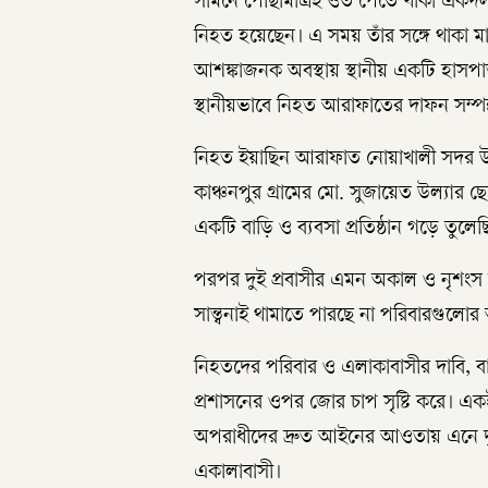
সামনে পৌঁছামাত্রই ওত পেতে থাকা একদল সশ
নিহত হয়েছেন। এ সময় তাঁর সঙ্গে থাকা মাত
আশঙ্কাজনক অবস্থায় স্থানীয় একটি হাসপ
স্থানীয়ভাবে নিহত আরাফাতের দাফন সম্পন
নিহত ইয়াছিন আরাফাত নোয়াখালী সদর উপ
কাঞ্চনপুর গ্রামের মো. সুজায়েত উল্যার 
একটি বাড়ি ও ব্যবসা প্রতিষ্ঠান গড়ে তুলেছিল
পরপর দুই প্রবাসীর এমন অকাল ও নৃশংস মৃত
সান্ত্বনাই থামাতে পারছে না পরিবারগুলো
নিহতদের পরিবার ও এলাকাবাসীর দাবি, ব
প্রশাসনের ওপর জোর চাপ সৃষ্টি করে। একই সা
অপরাধীদের দ্রুত আইনের আওতায় এনে দৃষ্ট
একালাবাসী।