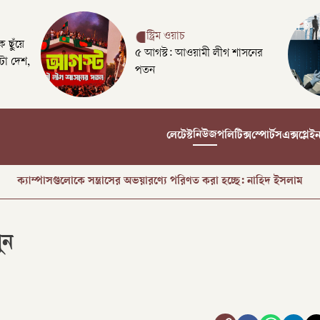
স্ট্রিম ওয়াচ
 ছুঁয়ে
৫ আগস্ট: আওয়ামী লীগ শাসনের
টা দেশ,
পতন
নিউজ
লেটেস্ট
পলিটিক্স
স্পোর্টস
এক্সপ্লেই
রক্তে অর্জিত জাতীয় ঐক্য যেকোনো মূল্যে রক্ষা করতে হবে: প্রধানমন্ত্রী
ক্যাম্পাসগুলোকে সন্ত্রাসের অভয়ারণ্যে পরিণত করা হচ্ছে: নাহিদ ইসলাম
সৌদিতে আকামা নবায়নে কফিল পরিবর্তনের সুযোগ বাংলাদেশিদের
ুন
ট্রাম্পের গাজা পরিকল্পনা প্রত্যাখ্যান নেতানিয়াহুর