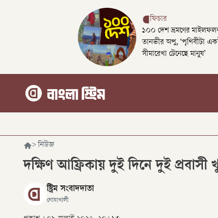
ফিচার
১০০ দেশ ভ্রমণের মাইলফলক
তানভীর অপু, ‘পৃথিবীটা এক
সীমারেখা টেনেছে মানুষ’
>
নিউজ
দক্ষিণ আফ্রিকায় দুই দিনে দুই প্রবাসী খ
স্ট্রিম সংবাদদাতা
নোয়াখালী