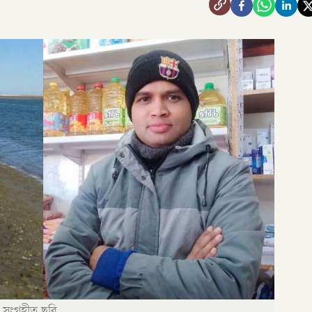
। সংগৃহীত ছবি