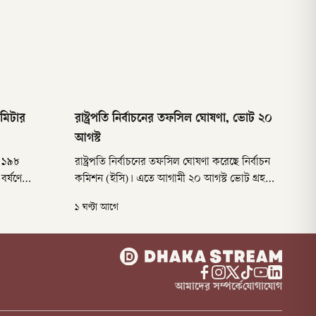
িমিটার
রাষ্ট্রপতি নির্বাচনের তফসিল ঘোষণা, ভোট ২০
আগস্ট
ড ১৯৮
রাষ্ট্রপতি নির্বাচনের তফসিল ঘোষণা করেছে নির্বাচন
বর্ষণে
কমিশন (ইসি)। এতে আগামী ২০ আগস্ট ভোট গ্রহণের
র্বোচ্চ
তারিখ নির্ধারণ করা হয়েছে। একাধিক প্রার্থী থাকলে
১ ঘণ্টা আগে
ায়িত্বে থাকা
ওই দিন দুপুর ২টা থেকে বিকেল পাঁচটা পর্যন্ত জাতীয়
লুর রহমান এসব
সংসদের অধিবেশন কক্ষে ভোট হবে।
আমাদের সম্পর্কে
যোগাযোগ