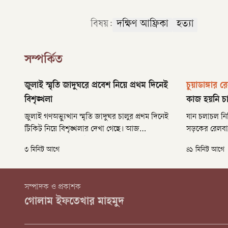
বিষয়:
দক্ষিণ আফ্রিকা
হত্যা
সম্পর্কিত
জুলাই স্মৃতি জাদুঘরে প্রবেশ নিয়ে প্রথম দিনেই
চুয়াডাঙ্গার
বিশৃঙ্খলা
কাজ হয়নি চ
জুলাই গণঅভ্যুত্থান স্মৃতি জাদুঘর চালুর প্রথম দিনেই
যান চলাচল নির্
টিকিট নিয়ে বিশৃঙ্খলার দেখা গেছে। আজ
সড়কের রেলবা
বৃহস্পতিবার বেলা ১১টার দিকে সর্বসাধারণের জন্য
ওভারপাস নির্
৩ মিনিট আগে
৪১ মিনিট আগে
উন্মুক্ত হলেও টিকিট জটিলতায় দীর্ঘ অপেক্ষায়ও
কাজ শেষ হওয়
অনেকে ঢুকতে পারেননি।
বছরেও। এরই মধ
৪০ শতাংশ। কা
সম্পাদক ও প্রকাশক
প্রকল্পই উল্টো 
গোলাম ইফতেখার মাহমুদ