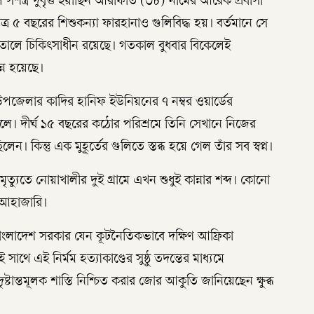
স্ত্র দুর্বৃত্ত ইয়াছিন আরাফাত (৩৮) নামের আরেক প্রবাসী
্র ৫ বছরের শিশুকন্যা ফারহানাও গুলিবিদ্ধ হয়। বর্তমানে সে
াতালে চিকিৎসাধীন রয়েছে। গতকাল বুধবার বিকেলেই
্ন হয়েছে।
জেলার কাদির হানিফ ইউনিয়নের ৭ নম্বর ওয়ার্ডের
ছেলে। দীর্ঘ ১৫ বছরের কঠোর পরিশ্রমে তিনি সেখানে নিজের
েন। কিন্তু এক মুহূর্তের গুলিতে স্তব্ধ হয়ে গেল তাঁর সব স্বপ্ন।
্যুতে নোয়াখালীর দুই গ্রামে এখন শুধুই কান্নার শব্দ। কোনো
র আহাজারি।
াংলাদেশ সরকার যেন কূটনৈতিকভাবে দক্ষিণ আফ্রিকা
থে এই নির্মম হত্যাকাণ্ডের সুষ্ঠু তদন্তের মাধ্যমে
ান্তমূলক শাস্তি নিশ্চিত করার জোর আকুতি জানিয়েছেন ক্ষুব্ধ