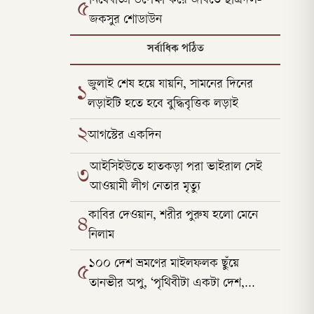
নিষেধাজ্ঞা উপেক্ষা করে জবিতে ছাত্রদল-
৫
জকসুর শোডাউন
সর্বাধিক পঠিত
জুলাই শেষ হয়ে যায়নি, সামনের দিনের
১
লড়াইটি হতে হবে বুদ্ধিবৃত্তিক লড়াই
২
আগস্টের একদিন
আইসিইউতে হাতকড়া পরা ভাইরাল সেই
৩
আওয়ামী লীগ নেতার মৃত্যু
কাবির দেওয়ান, শরীর পুরুষ হলো মেনে
৪
নিলাম
১০০ দেশ ভ্রমণের মাইলফলক ছুঁয়ে
৫
তানভীর অপু, ‘পৃথিবীটা একটা দেশ,
সীমারেখা টেনেছে মানুষ’