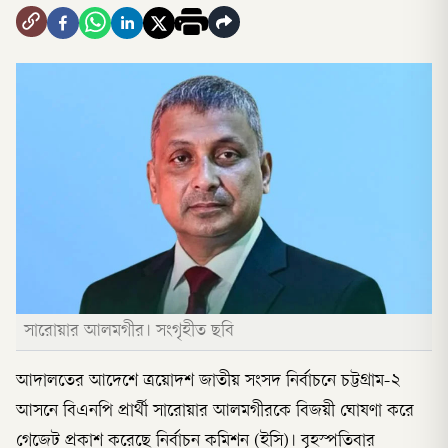
সারোয়ার আলমগীর। সংগৃহীত ছবি
আদালতের আদেশে ত্রয়োদশ জাতীয় সংসদ নির্বাচনে চট্টগ্রাম-২
আসনে বিএনপি প্রার্থী সারোয়ার আলমগীরকে বিজয়ী ঘোষণা করে
গেজেট প্রকাশ করেছে নির্বাচন কমিশন (ইসি)। বৃহস্পতিবার