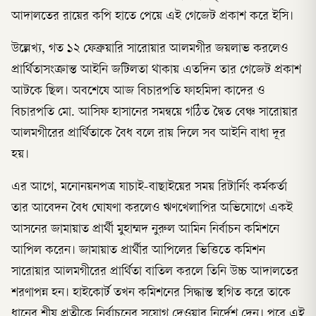
আদালতের রায়ের কপি হাতে পেয়ে এই গেজেট প্রকাশ করে ইসি।
উল্লেখ্য, গত ১২ ফেব্রুয়ারি সারোয়ার আলমগীর জয়লাভ করলেও
প্রার্থিতাসংক্রান্ত আইনি জটিলতা থাকায় এতদিন তার গেজেট প্রকাশ
আটকে ছিল। অবশেষে আজ বিচারপতি ফাহমিদা কাদের ও
বিচারপতি মো. আসিফ হাসানের সমন্বয়ে গঠিত দ্বৈত বেঞ্চ সারোয়ার
আলমগীরের প্রার্থিতাকে বৈধ বলে রায় দিলে সব আইনি বাধা দূর
হয়।
এর আগে, মনোনয়নপত্র যাচাই-বাছাইয়ের সময় রিটার্নিং কর্মকর্তা
তার আবেদন বৈধ ঘোষণা করলেও ঋণখেলাপির অভিযোগে একই
আসনের জামায়াত প্রার্থী মুহাম্মদ নুরুল আমিন নির্বাচন কমিশনে
আপিল করেন। জামায়াত প্রার্থীর আপিলের ভিত্তিতে কমিশন
সারোয়ার আলমগীরের প্রার্থিতা বাতিল করলে তিনি উচ্চ আদালতের
শরণাপন্ন হন। হাইকোর্ট তখন কমিশনের সিদ্ধান্ত স্থগিত করে তাকে
ধানের শীষ প্রতীকে নির্বাচনের সুযোগ দেওয়ার নির্দেশ দেন। পরে এই