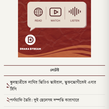
লেটেস্ট
স্কুলছাত্রীকে লাথির ভিডিও ভাইরাল, ভুক্তভোগীকেই এবার
১
টিসি
২
পর্নগ্রাফি তৈরি: দুই ছেলেসহ দম্পতি কারাগারে