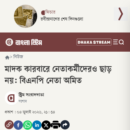
ফিচার
রবীন্দ্রনাথের শেষ দিনগুলো
>
নিউজ
মাদক কারবারে নেতাকর্মীদেরও ছাড়
নয়: বিএনপি নেতা অমিত
স্ট্রিম সংবাদদাতা
যশোর
প্রকাশ :
০৪ জুলাই ২০২৬, ২১: ৩৪