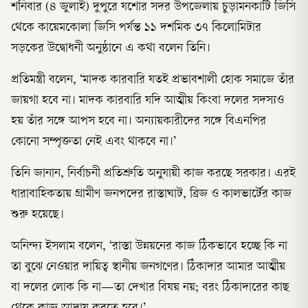
শনিবার (৪ জুলাই) দুপুরে যশোর সদর উপজেলায় চুড়ামনকাটি জিসি
থেকে কায়েমকোলা জিসি পর্যন্ত ১১ দশমিক ৩৭ কিলোমিটার
সড়কের উদ্বোধনী অনুষ্ঠানে এ কথা বলেন তিনি।
প্রতিমন্ত্রী বলেন, ‘মাদক কারবারি যতই প্রভাবশালী হোক সমাজে তাঁর
জায়গা হবে না। মাদক কারবারি যদি আত্মীয় কিংবা দলের সদস্যও
হয় তাঁর সঙ্গে আপস হবে না। অন্যায়কারীদের সঙ্গে বিএনপির
কোনো সম্পৃক্ততা নেই এবং থাকবে না।’
তিনি জানান, নির্বাচনী প্রতিশ্রুতি অনুযায়ী কাজ করছে সরকার। এরই
ধারাবাহিকতায় গ্রামীণ জনপদের রাস্তাঘাট, ব্রিজ ও কালভার্টের কাজ
শুরু হয়েছে।
অনিন্দ্য ইসলাম বলেন, ‘রাস্তা উন্নয়নের কাজ ঠিকভাবে হচ্ছে কি না
তা বুঝে নেওয়ার দায়িত্ব স্থানীয় জনগণের। ঠিকাদার আমার আত্মীয়
বা দলের লোক কি না—তা দেখার বিষয় নয়; বরং ঠিকাদারের কাছ