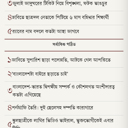
৩
জুলাই জাদুঘরের টিকিট নিয়ে বিশৃঙ্খলা, ফটক ভাঙচুর
৪
ঢাবিতে ছাত্রদল নেতাকে পিটিয়ে ৬ মাস বহিষ্কার শিক্ষার্থী
৫
র‌্যাবের নাম বদলে কতটা আস্থা জাগবে
সর্বাধিক পঠিত
১
জাবিতে সুপারিশ ছাড়া পদোন্নতি, আটকে গেল আপত্তিতে
২
‘বাংলাদেশটা বাইরে ছড়াতে চাই’
বাংলাদেশ-ভারত দ্বিপক্ষীয় সম্পর্ক ও কৌশলগত অংশীদারত্ব
৩
কতটা এগিয়েছে
৪
পর্নগ্রাফি তৈরি: দুই ছেলেসহ দম্পতি কারাগারে
স্কুলছাত্রীকে লাথির ভিডিও ভাইরাল, ভুক্তভোগীকেই এবার
৫