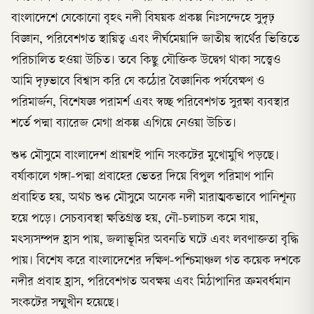
বাংলাদেশে যেকোনো বৃহৎ নদী বিষয়ক প্রকল্প নিঃসন্দেহে সুদৃঢ়
বিজ্ঞান, পরিবেশগত স্থায়িত্ব এবং দীর্ঘমেয়াদি জাতীয় স্বার্থের ভিত্তিতে
পরিচালিত হওয়া উচিত। তবে কিছু যৌক্তিক উদ্বেগ থাকা সত্ত্বেও
আমি দৃঢ়ভাবে বিশ্বাস করি যে কঠোর বৈজ্ঞানিক পর্যবেক্ষণ ও
পরিমার্জন, বিশেষজ্ঞ পরামর্শ এবং স্বচ্ছ পরিবেশগত সুরক্ষা ব্যবস্থার
শর্তে পদ্মা ব্যারেজ মেগা প্রকল্প এগিয়ে নেওয়া উচিত।
শুষ্ক মৌসুমে বাংলাদেশ প্রায়শই পানি সংকটের মুখোমুখি পড়ছে।
বর্ষাকালে গঙ্গা-পদ্মা প্রবাহের ভেতর দিয়ে বিপুল পরিমাণ পানি
প্রবাহিত হয়, অথচ শুষ্ক মৌসুমে অনেক নদী মারাত্মকভাবে পানিশূন্য
হয়ে পড়ে। সেচব্যবস্থা ক্ষতিগ্রস্ত হয়, নৌ-চলাচল কমে যায়,
মৎস্যসম্পদ হ্রাস পায়, জলাভূমির অবনতি ঘটে এবং লবণাক্ততা বৃদ্ধি
পায়। বিশেষ করে বাংলাদেশের দক্ষিণ-পশ্চিমাঞ্চল গত কয়েক দশকে
নদীর প্রবাহ হ্রাস, পরিবেশগত অবক্ষয় এবং মিঠাপানির ক্রমবর্ধমান
সংকটের সম্মুখীন হয়েছে।