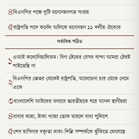
৪
বিএনপির পক্ষে দুটি মনোনয়নপত্র সংগ্রহ
৫
রাষ্ট্রপতি পদে কর্নেল অলিকে মনোনয়ন ১১ দলীয় ঐক্যের
সর্বাধিক পঠিত
এআই কলোনিয়ালিজম: বিগ টেকের যেসব ধান্দা আমরা টেরই
১
পাইতেছি না
বিএনপির ভেতর থেকেই রাষ্ট্রপতি, আলোচনা চার থেকে নেমে
২
একে
৩
বাংলাদেশি আটকের জবাবে ভারতীয়কে ধরে আনল স্থানীয়রা
৪
বাবার কান্না, টাকা খ্যায়া তোক মারলে বাবা পুলিশে
৫
শেখ হাসিনার বক্তৃতা ঢাকা-দিল্লি সম্পর্ককে ঝুঁকিতে ফেলেছে