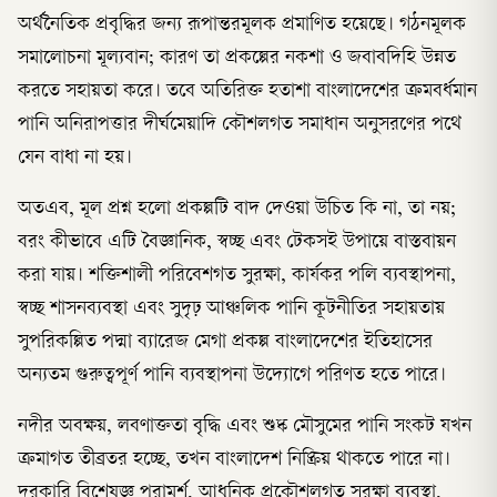
অর্থনৈতিক প্রবৃদ্ধির জন্য রূপান্তরমূলক প্রমাণিত হয়েছে। গঠনমূলক
সমালোচনা মূল্যবান; কারণ তা প্রকল্পের নকশা ও জবাবদিহি উন্নত
করতে সহায়তা করে। তবে অতিরিক্ত হতাশা বাংলাদেশের ক্রমবর্ধমান
পানি অনিরাপত্তার দীর্ঘমেয়াদি কৌশলগত সমাধান অনুসরণের পথে
যেন বাধা না হয়।
অতএব, মূল প্রশ্ন হলো প্রকল্পটি বাদ দেওয়া উচিত কি না, তা নয়;
বরং কীভাবে এটি বৈজ্ঞানিক, স্বচ্ছ এবং টেকসই উপায়ে বাস্তবায়ন
করা যায়। শক্তিশালী পরিবেশগত সুরক্ষা, কার্যকর পলি ব্যবস্থাপনা,
স্বচ্ছ শাসনব্যবস্থা এবং সুদৃঢ় আঞ্চলিক পানি কূটনীতির সহায়তায়
সুপরিকল্পিত পদ্মা ব্যারেজ মেগা প্রকল্প বাংলাদেশের ইতিহাসের
অন্যতম গুরুত্বপূর্ণ পানি ব্যবস্থাপনা উদ্যোগে পরিণত হতে পারে।
নদীর অবক্ষয়, লবণাক্ততা বৃদ্ধি এবং শুষ্ক মৌসুমের পানি সংকট যখন
ক্রমাগত তীব্রতর হচ্ছে, তখন বাংলাদেশ নিষ্ক্রিয় থাকতে পারে না।
দরকারি বিশেষজ্ঞ পরামর্শ, আধুনিক প্রকৌশলগত সুরক্ষা ব্যবস্থা,