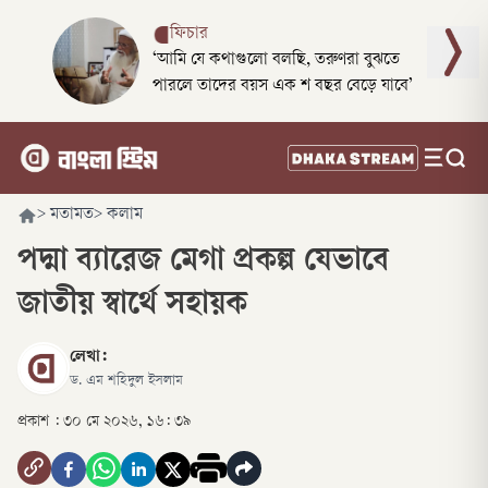
ফিচার
‘আমি যে কথাগুলো বলছি, তরুণরা বুঝতে
পারলে তাদের বয়স এক শ বছর বেড়ে যাবে’
>
মতামত
>
কলাম
পদ্মা ব্যারেজ মেগা প্রকল্প যেভাবে
জাতীয় স্বার্থে সহায়ক
লেখা:
ড. এম শহিদুল ইসলাম
প্রকাশ :
৩০ মে ২০২৬, ১৬: ৩৯