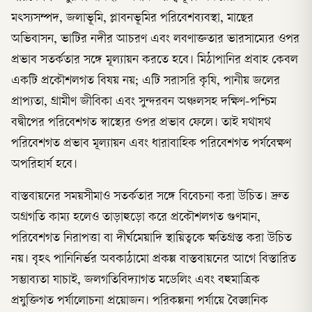
মৎস্যসম্পদ, জলাভূমি, প্লাবনভূমির পরিবেশব্যবস্থা, মাছের
অভিবাসন, ভাটির নদীর আচরণ এবং লবণাক্ততার ভারসাম্যের ওপর
প্রভাব সতর্কতার সঙ্গে মূল্যায়ন করতে হবে। মিঠাপানির প্রবাহ কেবল
একটি প্রকৌশলগত বিষয় নয়; এটি সরাসরি কৃষি, পানীয় জলের
প্রাপ্যতা, গ্রামীণ জীবিকা এবং সুন্দরবন অঞ্চলসহ দক্ষিণ-পশ্চিম
বদ্বীপের পরিবেশগত স্বাস্থ্যের ওপর প্রভাব ফেলে। তাই যথাযথ
পরিবেশগত প্রভাব মূল্যায়ন এবং ধারাবাহিক পরিবেশগত পর্যবেক্ষণ
অপরিহার্য হবে।
বাস্তবায়নের সময়সীমাও সতর্কতার সঙ্গে বিবেচনা করা উচিত। দ্রুত
অগ্রগতি কাম্য হলেও তাড়াহুড়ো করে প্রকৌশলগত গুণমান,
পরিবেশগত নিরাপত্তা বা দীর্ঘমেয়াদি স্থায়িত্বকে ক্ষতিগ্রস্ত করা উচিত
নয়। বৃহৎ পানিনির্ভর অবকাঠামো প্রকল্প বাস্তবায়নের আগে বিস্তারিত
সম্ভাব্যতা যাচাই, জলগতিবিদ্যাগত মডেলিং এবং বহুমাত্রিক
প্রযুক্তিগত পর্যালোচনা প্রয়োজন। পরিকল্পনা পর্যায়ে বৈজ্ঞানিক