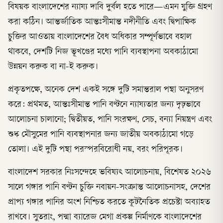
বিষয়ক বাংলাদেশের ন্যায্য দাবি দুর্বল হতে পারে—এমন যুক্তি গ্রহণ
করা কঠিন। আন্তর্জাতিক আন্তঃসীমান্ত নদীনীতি এবং দ্বিপাক্ষিক
চুক্তির আওতায় বাংলাদেশের বৈধ অধিকার সম্পূর্ণভাবে বহাল
থাকবে, দেশটি নিজ ভূখণ্ডের মধ্যে পানি ব্যবস্থাপনা অবকাঠামো
উন্নয়ন করুক বা না-ই করুক।
প্রকৃতপক্ষে, অনেক দেশ একই সঙ্গে দুটি সমান্তরাল পন্থা অনুসরণ
করে: প্রথমত, আন্তঃসীমান্ত পানি বণ্টনে ন্যায্যতার জন্য দৃঢ়ভাবে
আলোচনা চালানো; দ্বিতীয়ত, পানি সংরক্ষণ, সেচ, বন্যা নিয়ন্ত্রণ এবং
শুষ্ক মৌসুমের পানি ব্যবস্থাপনার জন্য জাতীয় অবকাঠামো গড়ে
তোলা। এই দুটি পন্থা পরস্পরবিরোধী নয়, বরং পরিপূরক।
বাংলাদেশ সরকার নিঃসন্দেহে ভবিষ্যৎ আলোচনায়, বিশেষত ২০২৬
সালে গঙ্গার পানি বণ্টন চুক্তি নবায়ন-সংক্রান্ত আলোচনাসহ, দেশের
প্রাপ্য গঙ্গার পানির অংশ নিশ্চিত করতে কূটনৈতিক প্রচেষ্টা অব্যাহত
রাখবে। সুতরাং, পদ্মা ব্যারেজ মেগা প্রকল্প নির্মাণকে বাংলাদেশের