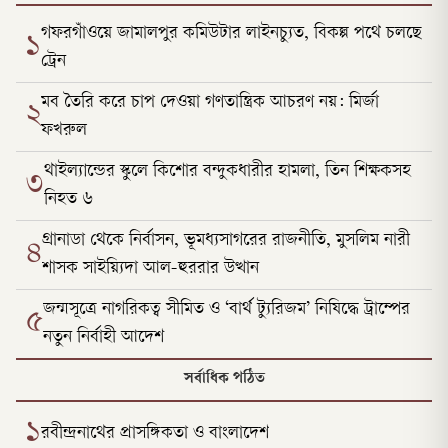
গফরগাঁওয়ে জামালপুর কমিউটার লাইনচ্যুত, বিকল্প পথে চলছে
১
ট্রেন
মব তৈরি করে চাপ দেওয়া গণতান্ত্রিক আচরণ নয়: মির্জা
২
ফখরুল
থাইল্যান্ডের স্কুলে কিশোর বন্দুকধারীর হামলা, তিন শিক্ষকসহ
৩
নিহত ৬
গ্রানাডা থেকে নির্বাসন, ভূমধ্যসাগরের রাজনীতি, মুসলিম নারী
৪
শাসক সাইয়্যিদা আল-হুররার উত্থান
জন্মসূত্রে নাগরিকত্ব সীমিত ও ‘বার্থ ট্যুরিজম’ নিষিদ্ধে ট্রাম্পের
৫
নতুন নির্বাহী আদেশ
সর্বাধিক পঠিত
১
রবীন্দ্রনাথের প্রাসঙ্গিকতা ও বাংলাদেশ