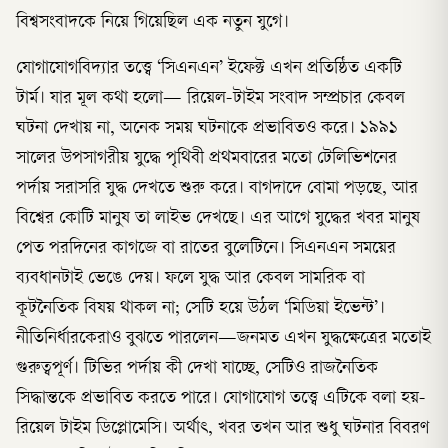
বিশ্বসংবাদকে নিয়ে গিয়েছিল এক নতুন যুগে।
যোগাযোগবিদ্যার তত্ত্বে ‘সিএনএন’ ইফেক্ট এখন প্রতিষ্ঠিত একটি
টার্ম। যার মূল কথা হলো— রিয়েল-টাইম সংবাদ সম্প্রচার কেবল
ঘটনা দেখায় না, অনেক সময় ঘটনাকে প্রভাবিতও করে। ১৯৯১
সালের উপসাগরীয় যুদ্ধে পৃথিবী প্রথমবারের মতো টেলিভিশনের
পর্দায় সরাসরি যুদ্ধ দেখতে শুরু করে। বাগদাদে বোমা পড়ছে, আর
বিশ্বের কোটি মানুষ তা লাইভ দেখছে। এর আগে যুদ্ধের খবর মানুষ
পেত পরদিনের কাগজে বা রাতের বুলেটিনে। সিএনএন সময়ের
ব্যবধানটাই ভেঙে দেয়। ফলে যুদ্ধ আর কেবল সামরিক বা
কূটনৈতিক বিষয় থাকল না; সেটি হয়ে উঠল ‘মিডিয়া ইভেন্ট’।
নীতিনির্ধারকেরাও বুঝতে পারলেন—জনমত এখন যুদ্ধক্ষেত্রের মতোই
গুরুত্বপূর্ণ। টিভির পর্দায় কী দেখা যাচ্ছে, সেটিও রাজনৈতিক
সিদ্ধান্তকে প্রভাবিত করতে পারে। যোগাযোগ তত্ত্বে এটিকে বলা হয়-
রিয়েল টাইম ডিপ্লোমেসি। অর্থাৎ, খবর তখন আর শুধু ঘটনার বিবরণ