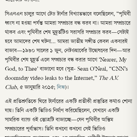
আরেকটি জানালা?
সিএনএন চালুর আগে টেড টার্নার বিখ্যাতভাবে বলেছিলেন, “পৃথিবী
ধ্বংস না হওয়া পর্যন্ত আমরা সম্প্রচার বন্ধ করব না। আমরা সম্প্রচারে
থাকব এবং পৃথিবীর শেষ মুহূর্তটিও সরাসরি সম্প্রচার করব—সেটাই
হবে আমাদের শেষ ঘটনা… আমরা জাতীয় সঙ্গীত কেবল একবারই
বাজাব—১৯৮০ সালের ১ জুন, নেটওয়ার্কের উদ্বোধনের দিন—আর
পৃথিবীর শেষ মুহূর্ত এলে সম্প্রচার বন্ধ করার আগে ‘Nearer, My
God, to Thee’ বাজানো হবে (সূত্র- Sean O’Neal, “CNN’s
doomsday video leaks to the Internet,”
The A.V.
Club
, ৫ জানুয়ারি ২০১৫;
লিঙ্ক
)।
এই প্রতিশ্রুতিকে ঘিরে টার্নারের একটি প্রতীকী প্রস্তুতির কথাও শোনা
যায়। তিনি একটি ভিডিও নির্মাণ করিয়েছিলেন, যেখানে একটি
সামরিক ব্যান্ড ওই স্তোত্রটি বাজাচ্ছে—যেন পৃথিবীর অন্তিম
সম্প্রচারের পূর্বাভাস। তিনি কখনো কখনো সেই ভিডিও