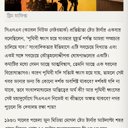
স্ট্রিম গ্রাফিক্স
সিএনএন (ক্যাবল নিউজ নেটওয়ার্ক) প্রতিষ্ঠাতা টেড টার্নার একবার
বলেছিলেন, ‘পৃথিবী ধ্বংস হয়ে যাওয়ার মুহূর্ত পর্যন্ত আমরা সম্প্রচার
চালিয়ে যাব।’ সাংবাদিকতার ইতিহাসে এটি সবচেয়ে বিখ্যাত এবং
একই সঙ্গে সবচেয়ে কৌতূহলোদ্দীপক ঘোষণাগুলোর একটি।
কথাটির মধ্যে যেমন আছে আত্মবিশ্বাস, তেমনি আছে এক ধরনের
বিরোধাভাসও। কারণ পৃথিবী যদি সত্যিই ধ্বংস হয়ে যায়, তাহলে সেই
খবর জানার জন্য কি কোনো দর্শক অবশিষ্ট থাকবে? দর্শকই যদি না
থাকে, তবে সংবাদমাধ্যমের অস্তিত্বের অর্থ কী? আর পৃথিবী ধ্বংসের
সেই মহাদুর্যোগে সিএনএন নিজেই বা কীভাবে অক্ষত থাকবে? নগর
পুড়লে কি দেবালয় রক্ষা পায়?
১৯৮০ সালের পহেলা জুন মিডিয়া মোগল টেড টার্নার আটলান্টা শহর