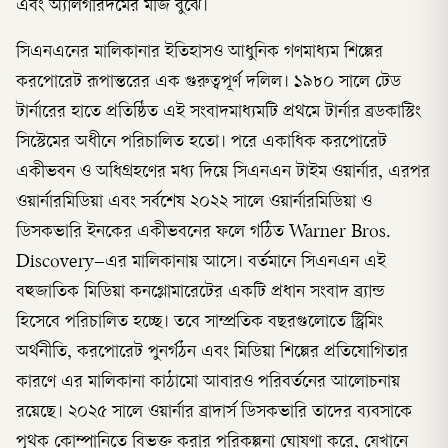
এবং অ্যালগরিদমের মর্জি বুঝে।
সিএনএনের মালিকানার ইতিহাসও আধুনিক গণমাধ্যম শিল্পের
করপোরেট রূপান্তরের এক গুরুত্বপূর্ণ দলিল। ১৯৮০ সালে টেড
টার্নারের হাতে প্রতিষ্ঠিত এই সংবাদমাধ্যমটি প্রথমে টার্নার ব্রডকাস্টিং
সিস্টেমের অধীনে পরিচালিত হতো। পরে একাধিক করপোরেট
একীভবন ও অধিগ্রহণের মধ্য দিয়ে সিএনএন টাইম ওয়ার্নার, এরপর
ওয়ার্নারমিডিয়া এবং সর্বশেষ ২০২২ সালে ওয়ার্নারমিডিয়া ও
ডিসকভারি ইনকের একীভবনের ফলে গঠিত Warner Bros.
Discovery–এর মালিকানায় আসে। বর্তমানে সিএনএন এই
বহুজাতিক মিডিয়া কনগ্লোমারেটের একটি প্রধান সংবাদ ব্র্যান্ড
হিসেবে পরিচালিত হচ্ছে। তবে সাম্প্রতিক বছরগুলোতে স্ট্রিমিং
অর্থনীতি, করপোরেট পুনর্গঠন এবং মিডিয়া শিল্পের প্রতিযোগিতার
কারণে এর মালিকানা কাঠামো আবারও পরিবর্তনের আলোচনায়
রয়েছে। ২০২৫ সালে ওয়ার্নার ব্রাদার্স ডিসকভারি তাদের ব্যবসাকে
পৃথক কোম্পানিতে বিভক্ত করার পরিকল্পনা ঘোষণা করে, যেখানে