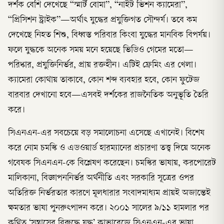
দর্শক বেশি দেখেছে “স্মার্ট বোমা”, “নাইট ভিশন ক্যামেরা”,
“প্রিসিশন স্ট্রাইক”—অর্থাৎ যুদ্ধের প্রযুক্তিগত সৌন্দর্য। তবে কম
দেখেছে নিহত শিশু, বিধ্বস্ত পরিবার কিংবা যুদ্ধের মানবিক বিপর্যয়।
ফলে যুদ্ধকে অনেক সময় মনে হয়েছে ভিডিও গেমের মতো—
পরিষ্কার, প্রযুক্তিনির্ভর, প্রায় রক্তহীন। এটিই ফ্রেমিং এর খেলা।
ক্যামেরা কোথায় তাকাবে, কোন শব্দ ব্যবহার হবে, কোন ফুটেজ
বারবার দেখানো হবে—এসবই দর্শকের রাজনৈতিক অনুভূতি তৈরি
করে।
সিএনএন-এর সবচেয়ে বড় সমালোচনা এসেছে এখানেই। বিশেষ
করে নোম চমস্কি ও এডওয়ার্ড হারম্যানের প্রচারণা তত্ত্ব দিয়ে অনেক
গবেষক সিএনএন-কে বিশ্লেষণ করেছেন। চমস্কির ভাষায়, করপোরেট
মালিকানা, বিজ্ঞাপননির্ভর অর্থনীতি এবং সরকারি সূত্রের ওপর
অতিরিক্ত নির্ভরতার কারণে মূলধারার সংবাদমাধ্যম প্রায়ই অজান্তেই
ক্ষমতার ভাষা পুনরুৎপাদন করে। ২০০১ সালের ৯/১১ হামলার পর
কথিত ‘সন্ত্রাসের ‍বিরুদ্ধে যুদ্ধ’ কাভারেজে সিএনএন-এর ভাষা,