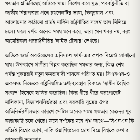
ক্ষমতার প্রতিবিম্বেই আটকে যায়। বিশেষ করে যুদ্ধ, পররাষ্ট্রনীতি বা
জাতীয় নিরাপত্তার প্রশ্নে চ্যানেলটির ভাষা, ভিজ্যুয়াল এবং
আলোচনার কাঠামো প্রায়ই মার্কিন রাষ্ট্রনীতির সঙ্গেই তাল মিলিয়ে
চলে। ফলে দর্শক অনেক সময় মনে করে, তারা যেন খবর নয়, বরং
আমেরিকান পররাষ্ট্রনীতির ‘লাইভ ট্রেলার’ দেখছে।
এটিকে জর্জ অরওয়েলের এনিম্যাল ফার্ম-এর রূপক দিয়েও বোঝানো
যায়। উপন্যাসে প্রাণীরা বিপ্লব করেছিল সমতার জন্য, কিন্তু শেষ
পর্যন্ত শূকররাই নতুন ক্ষমতাবাদী শাসকে পরিণত হয়। সিএনএন-ও
একসময় নিজেকে রাষ্ট্রনিয়ন্ত্রিত তথ্যব্যবস্থার বিরুদ্ধে ‘স্বাধীন বৈশ্বিক
সংবাদ’ হিসেবে হাজির করেছিল। কিন্তু ধীরে ধীরে করপোরেট
মালিকানা, বিজ্ঞাপননির্ভরতা এবং সরকারি সূত্রের ওপর
অতিনির্ভরশীলতার কারণে সেটিও অনেক সময় ক্ষমতার কেন্দ্রের খুব
কাছাকাছি চলে গেছে। ফলে দর্শকের মনে প্রশ্ন জাগে—সিএনএন কি
সত্যিই বিশ্বের চোখ, নাকি ওয়াশিংটনের চোখ দিয়ে বিশ্বকে দেখার