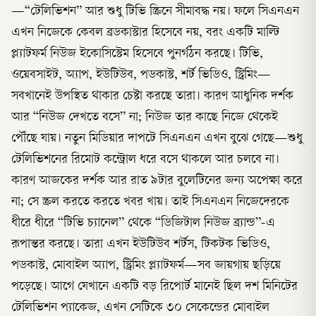
—“টেলিভিশন” আর শুধু টিভি স্ক্রিনে সীমাবদ্ধ নয়। ফলে সিএনএন
এখন নিজেকে কেবল ব্রডকাস্টার হিসেবে নয়, বরং একটি মাল্টি
প্ল্যাটফর্ম নিউজ ইকোসিস্টেম হিসেবে পুনর্গঠন করছে। টিভি,
ওয়েবসাইট, অ্যাপ, ইউটিউব, পডকাস্ট, শর্ট ভিডিও, স্ট্রিমিং—
সবখানেই উপস্থিত থাকার চেষ্টা করছে তারা। কারণ আধুনিক দর্শক
আর “নিউজ দেখতে বসে” না; নিউজ তার কাছে নিজে থেকেই
পৌঁছে যায়। নতুন মিডিয়ার দাপটে সিএনএন এখন বুঝে গেছে—শুধু
টেলিভিশনের রিমোট কন্ট্রোল ধরে বসে থাকলে আর চলবে না।
কারণ আজকের দর্শক আর রাত ৯টার বুলেটিনের জন্য অপেক্ষা করে
না; সে স্ক্রল করতে করতে খবর খায়। তাই সিএনএন নিজেদেরকে
ধীরে ধীরে “টিভি চ্যানেল” থেকে “ডিজিটাল নিউজ ব্র্যান্ড”-এ
রূপান্তর করছে। তারা এখন ইউটিউব শর্টস, টিকটক ভিডিও,
পডকাস্ট, মোবাইল অ্যাপ, স্ট্রিমিং প্ল্যাটফর্ম—সব জায়গায় ছড়িয়ে
পড়েছে। আগে যেখানে একটি বড় রিপোর্ট মানেই ছিল দশ মিনিটের
টেলিভিশন প্যাকেজ, এখন সেটিকে ৩০ সেকেন্ডের মোবাইল