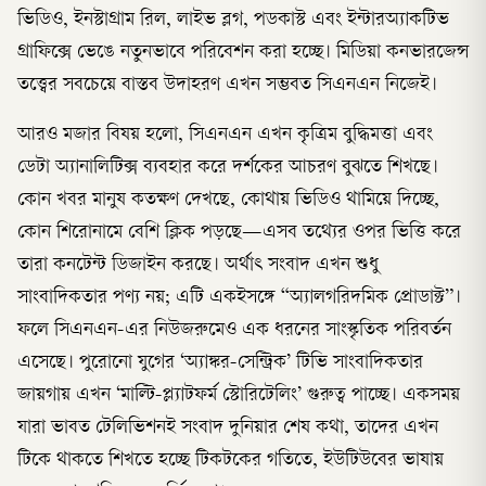
ভিডিও, ইনস্টাগ্রাম রিল, লাইভ ব্লগ, পডকাস্ট এবং ইন্টারঅ্যাকটিভ
গ্রাফিক্সে ভেঙে নতুনভাবে পরিবেশন করা হচ্ছে। মিডিয়া কনভারজেন্স
তত্ত্বের সবচেয়ে বাস্তব উদাহরণ এখন সম্ভবত সিএনএন নিজেই।
আরও মজার বিষয় হলো, সিএনএন এখন কৃত্রিম বুদ্ধিমত্তা এবং
ডেটা অ্যানালিটিক্স ব্যবহার করে দর্শকের আচরণ বুঝতে শিখছে।
কোন খবর মানুষ কতক্ষণ দেখছে, কোথায় ভিডিও থামিয়ে দিচ্ছে,
কোন শিরোনামে বেশি ক্লিক পড়ছে—এসব তথ্যের ওপর ভিত্তি করে
তারা কনটেন্ট ডিজাইন করছে। অর্থাৎ সংবাদ এখন শুধু
সাংবাদিকতার পণ্য নয়; এটি একইসঙ্গে “অ্যালগরিদমিক প্রোডাক্ট”।
ফলে সিএনএন-এর নিউজরুমেও এক ধরনের সাংস্কৃতিক পরিবর্তন
এসেছে। পুরোনো যুগের ‘অ্যাঙ্কর-সেন্ট্রিক’ টিভি সাংবাদিকতার
জায়গায় এখন ‘মাল্টি-প্ল্যাটফর্ম স্টোরিটেলিং’ গুরুত্ব পাচ্ছে। একসময়
যারা ভাবত টেলিভিশনই সংবাদ দুনিয়ার শেষ কথা, তাদের এখন
টিকে থাকতে শিখতে হচ্ছে টিকটকের গতিতে, ইউটিউবের ভাষায়