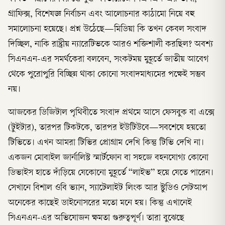
গ্রাফিক্স, বিশেষজ্ঞ নির্বাচন এবং আলোচনার কাঠামো নিয়ে বহু
সমালোচনা হয়েছে। প্রশ্ন উঠেছে—মিডিয়া কি তখন কেবল সংবাদ
দিচ্ছিল, নাকি রাষ্ট্রীয় ন্যারেটিভকে আরও শক্তিশালী করছিল? অবশ্য
সিএনএন-এর সমর্থকেরা বলবেন, সংকটময় মুহূর্তে জাতীয় আবেগ
থেকে পুরোপুরি বিচ্ছিন্ন থাকা কোনো সংবাদমাধ্যমের পক্ষেই সম্ভব
নয়।
আজকের ডিজিটাল পৃথিবীতে সংবাদ প্রথমে আসে ফেসবুক বা এক্সে
(টুইটার), তারপর টিকটকে, তারপর ইউটিউবে—সবশেষে হয়তো
টিভিতে। এখন আমরা টিভির প্রোগ্রাম দেখি কিন্তু টিভি দেখি না।
একজন মোবাইল জার্নালিস্ট স্মার্টফোন বা সহজে বহনযোগ্য কোনো
ডিভাইস হাতে দাঁড়িয়ে যেকোনো মুহূর্তে “লাইভ” হয়ে যেতে পারেন।
সেখানে বিশাল ওবি ভ্যান, স্যাটেলাইট লিংক আর স্টুডিও সেটআপ
অনেকের কাছেই ডাইনোসরের মতো মনে হয়। কিন্তু এখানেই
সিএনএন-এর অভিযোজন ক্ষমতা গুরুত্বপূর্ণ। তারা বুঝেছে