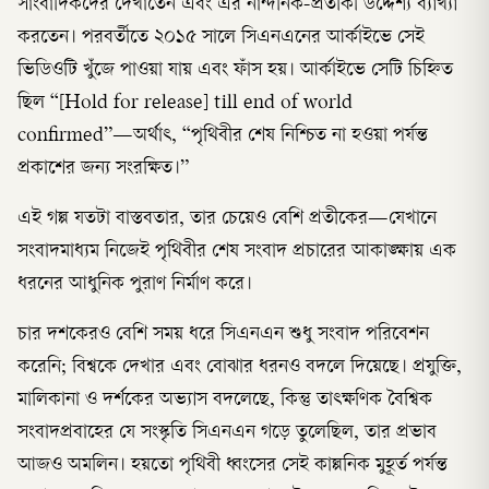
সাংবাদিকদের দেখাতেন এবং এর নান্দনিক-প্রতীকী উদ্দেশ্য ব্যাখ্যা
করতেন। পরবর্তীতে ২০১৫ সালে সিএনএনের আর্কাইভে সেই
ভিডিওটি খুঁজে পাওয়া যায় এবং ফাঁস হয়। আর্কাইভে সেটি চিহ্নিত
ছিল “[Hold for release] till end of world
confirmed”—অর্থাৎ, “পৃথিবীর শেষ নিশ্চিত না হওয়া পর্যন্ত
প্রকাশের জন্য সংরক্ষিত।”
এই গল্প যতটা বাস্তবতার, তার চেয়েও বেশি প্রতীকের—যেখানে
সংবাদমাধ্যম নিজেই পৃথিবীর শেষ সংবাদ প্রচারের আকাঙ্ক্ষায় এক
ধরনের আধুনিক পুরাণ নির্মাণ করে।
চার দশকেরও বেশি সময় ধরে সিএনএন শুধু সংবাদ পরিবেশন
করেনি; বিশ্বকে দেখার এবং বোঝার ধরনও বদলে দিয়েছে। প্রযুক্তি,
মালিকানা ও দর্শকের অভ্যাস বদলেছে, কিন্তু তাৎক্ষণিক বৈশ্বিক
সংবাদপ্রবাহের যে সংস্কৃতি সিএনএন গড়ে তুলেছিল, তার প্রভাব
আজও অমলিন। হয়তো পৃথিবী ধ্বংসের সেই কাল্পনিক মুহূর্ত পর্যন্ত