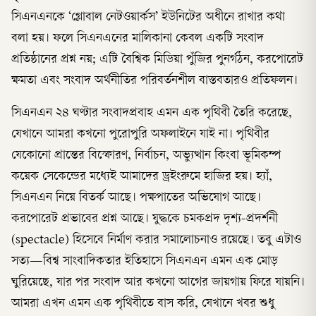
সিএনএনকে ‘গ্লোবাল নেটওয়ার্কস’ ইউনিটের অধীনে রাখার কথা
বলা হয়। ফলে সিএনএনের মালিকানা কেবল একটি সংবাদ
প্রতিষ্ঠানের প্রশ্ন নয়; এটি বৈশ্বিক মিডিয়া পুঁজির পুনর্গঠন, করপোরেট
ক্ষমতা এবং সংবাদ অর্থনীতির পরিবর্তনশীল বাস্তবতারও প্রতিফলন।
সিএনএন ২৪ ঘণ্টার সংবাদপ্রবাহ এমন এক পৃথিবী তৈরি করেছে,
যেখানে আমরা কখনো পুরোপুরি অফলাইনে যাই না। পৃথিবীর
যেকোনো প্রান্তের বিস্ফোরণ, নির্বাচন, অভ্যুত্থান কিংবা ভূমিকম্প
কয়েক সেকেন্ডের মধ্যেই আমাদের ড্রইংরুমে হাজির হয়। হ্যাঁ,
সিএনএন নিয়ে বিতর্ক আছে। পক্ষপাতের অভিযোগ আছে।
করপোরেট প্রভাবের প্রশ্ন আছে। যুদ্ধকে চমকপ্রদ দৃশ্য-প্রদর্শনী
(spectacle) হিসেবে নির্মাণ করার সমালোচনাও রয়েছে। তবু এটাও
সত্য—বিশ্ব সাংবাদিকতার ইতিহাসে সিএনএন এমন এক মোড়
ঘুরিয়েছে, যার পর সংবাদ আর কখনো আগের জায়গায় ফিরে যায়নি।
আমরা এখন এমন এক পৃথিবীতে বাস করি, যেখানে খবর শুধু