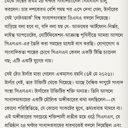
থেকে বিশ্বের প্রথম ২৪ ঘণ্টার সংবাদচ্যানেল সিএনএন চালু
করলেন। চার দশকেরও বেশি সময় পর এসে দেখা গেল, টার্নারের
সেই ‘নেটওয়ার্ক’ বিশ্ব সংবাদব্যবস্থার ডিএনএ বদলে দিয়েছে।
বাড়িয়ে বলা হবে না, যদি বলা হয় যে- আজকের স্মার্টফোন-নির্ভর,
লাইভ আপডেটের, নোটিফিকেশন-আক্রান্ত পৃথিবীতে আমরা আসলে
সিএনএন-এর তৈরি করা সময়ের মধ্যেই বাস করছি। যোগাযোগ ও
সাংবাদিকতা শাস্ত্রের চোখে সিএনএন কেবল একটি টিভি চ্যানেল
নয়; এটি একটি যুগের নাম।
সেই টেড টার্নার মারা গেলেন একমাসও হয়নি (৬ই মে ২০২৬)।
টার্নার নেই, তার উক্তিটি থেকে গিয়েছে। আছে বৈশ্বিক দাপুটে সংবাদ
সংস্থা সিএনএন। টার্নারের উক্তিটির শক্তি অন্যত্র। তিনি আসলে
সংবাদমাধ্যমের একটি মৌলিক অঙ্গীকারের কথা বলছিলেন—যে
কোনো পরিস্থিতিতে, যে কোনো সংকটের মুখে, তথ্যপ্রবাহ থামবে না।
এই অঙ্গীকারের সবচেয়ে শক্তিশালী প্রতীক হয়ে ওঠে সিএনএন, যে
প্রতিষ্ঠান ২৪ ঘণ্টার সংবাদপ্রবাহের ধারণাকেই বদলে দিয়েছিল এবং