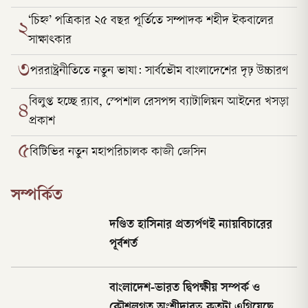
‘চিহ্ন’ পত্রিকার ২৫ বছর পূর্তিতে সম্পাদক শহীদ ইকবালের
২
সাক্ষাৎকার
৩
পররাষ্ট্রনীতিতে নতুন ভাষা: সার্বভৌম বাংলাদেশের দৃঢ় উচ্চারণ
বিলুপ্ত হচ্ছে র‍্যাব, স্পেশাল রেসপন্স ব্যাটালিয়ন আইনের খসড়া
৪
প্রকাশ
৫
বিটিভির নতুন মহাপরিচালক কাজী জেসিন
সম্পর্কিত
দণ্ডিত হাসিনার প্রত্যর্পণই ন্যায়বিচারের
পূর্বশর্ত
বাংলাদেশ-ভারত দ্বিপক্ষীয় সম্পর্ক ও