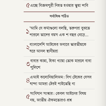
৫
এক্সে বিক্রমপুরী নিহত হওয়ার ভুয়া দাবি
সর্বাধিক পঠিত
‘আমি যে কথাগুলো বলছি, তরুণরা বুঝতে
১
পারলে তাদের বয়স এক শ বছর বেড়ে
যাবে’
বাংলাদেশি আটকের জবাবে ভারতীয়কে
২
ধরে আনল স্থানীয়রা
বাবার কান্না, টাকা খ্যায়া তোক মারলে বাবা
৩
পুলিশে
এআই কলোনিয়ালিজম: বিগ টেকের যেসব
৪
ধান্দা আমরা টেরই পাইতেছি না
সংবিধান সংস্কার: কেবল আইনের বিষয়
৫
নয়, জাতীয় ঐকমত্যেরও প্রশ্ন