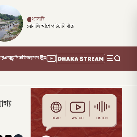
গ্যালারি
সোনালি আঁশে পাটচাষি বাঁচে
নার
এক্সক্লুসিভ
ফিচার
পপ স্ট্রিম
োগ্য