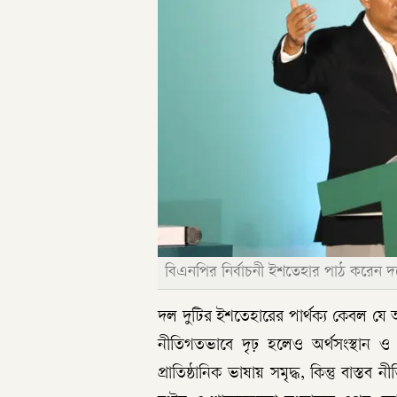
বিএনপির নির্বাচনী ইশতেহার পাঠ করেন দলে
দল দুটির ইশতেহারের পার্থক্য কেবল য
নীতিগতভাবে দৃঢ় হলেও অর্থসংস্থান ও
প্রাতিষ্ঠানিক ভাষায় সমৃদ্ধ, কিন্তু বাস