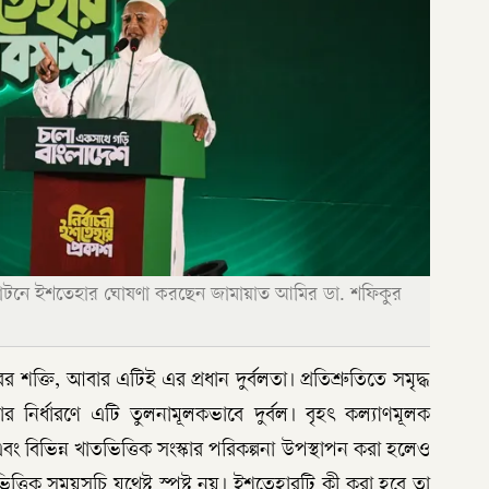
 শেরাটনে ইশতেহার ঘোষণা করছেন জামায়াত আমির ডা. শফিকুর
শক্তি, আবার এটিই এর প্রধান দুর্বলতা। প্রতিশ্রুতিতে সমৃদ্ধ
ার নির্ধারণে এটি তুলনামূলকভাবে দুর্বল। বৃহৎ কল্যাণমূলক
া এবং বিভিন্ন খাতভিত্তিক সংস্কার পরিকল্পনা উপস্থাপন করা হলেও
ত্তিক সময়সূচি যথেষ্ট স্পষ্ট নয়। ইশতেহারটি কী করা হবে তা