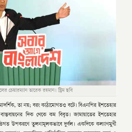
র চেয়ারম্যান তারেক রহমান। স্ট্রিম ছবি
ে আদর্শিক, তা নয়; বরং কাঠামোগতও বটে। বিএনপির ইশতেহার
 বাস্তবায়নের দিক থেকে কম বিবৃত। জামায়াতের ইশতেহার
্তব নীতিগত উপকরণে তুলনামূলকভাবে দুর্বল। একদিকে কল্যাণমুখী