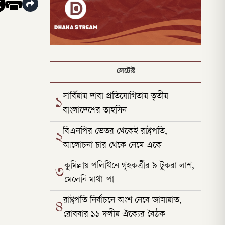
লেটেস্ট
সার্বিয়ায় দাবা প্রতিযোগিতায় তৃতীয়
১
বাংলাদেশের তাহসিন
বিএনপির ভেতর থেকেই রাষ্ট্রপতি,
২
আলোচনা চার থেকে নেমে একে
কুমিল্লায় পলিথিনে গৃহকর্ত্রীর ৯ টুকরা লাশ,
৩
মেলেনি মাথা-পা
রাষ্ট্রপতি নির্বাচনে অংশ নেবে জামায়াত,
৪
রোববার ১১ দলীয় ঐক্যের বৈঠক