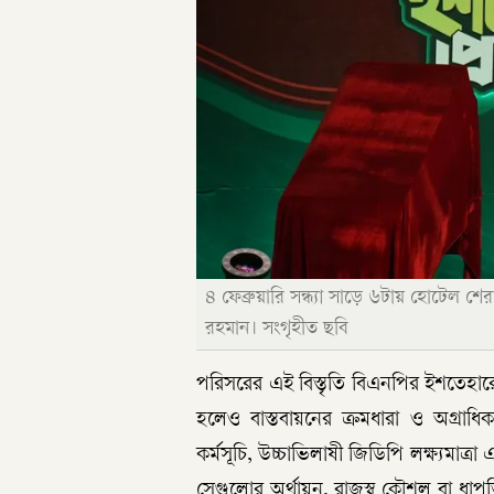
৪ ফেব্রুয়ারি সন্ধ্যা সাড়ে ৬টায় হোটেল
রহমান। সংগৃহীত ছবি
পরিসরের এই বিস্তৃতি বিএনপির ইশতেহারের 
হলেও বাস্তবায়নের ক্রমধারা ও অগ্রাধিক
কর্মসূচি, উচ্চাভিলাষী জিডিপি লক্ষ্যমাত্র
সেগুলোর অর্থায়ন, রাজস্ব কৌশল বা ধাপভি