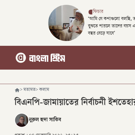
ফিচার
‘আমি যে কথাগুলো বলছি, 
বুঝতে পারলে তাদের বয়স 
বছর বেড়ে যাবে’
>
মতামত
>
কলাম
বিএনপি-জামায়াতের নির্বাচনী ইশতেহার
নুরুল হুদা সাকিব