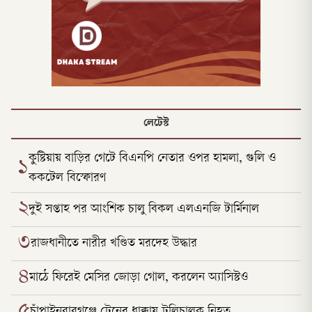
লেটেস্ট
কুষ্টিয়ায় বাড়ির গেটে বিএনপি নেতার ওপর হামলা, গুলি ও
১
ককটেল বিস্ফোরণ
২
দুই সপ্তাহ পর আংশিক চালু বিকল এলএনজি টার্মিনাল
৩
রাজধানীতে নারীর খণ্ডিত মরদেহ উদ্ধার
৪
মাঠে ফিরেই মেসির জোড়া গোল, করলেন অ্যাসিস্টও
৫
চাঁপাইনবাবগঞ্জে ট্রেনের ধাক্কায় ট্রলিচালক নিহত