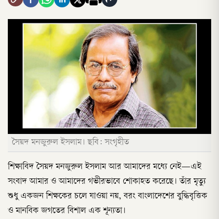
সৈয়দ মনজুরুল ইসলাম। ছবি: সংগৃহীত
শিক্ষাবিদ সৈয়দ মনজুরুল ইসলাম আর আমাদের মধ্যে নেই—এই
সংবাদ আমার ও আমাদের গভীরভাবে শোকাহত করেছে। তাঁর মৃত্যু
শুধু একজন শিক্ষকের চলে যাওয়া নয়, বরং বাংলাদেশের বুদ্ধিবৃত্তিক
ও মানবিক জগতের বিশাল এক শূন্যতা।