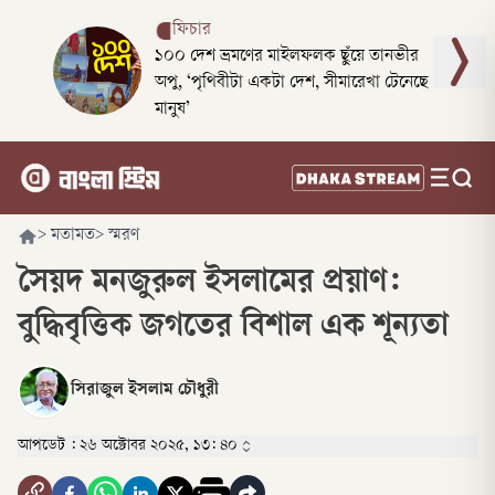
ফিচার
১০০ দেশ ভ্রমণের মাইলফলক ছুঁয়ে তানভীর
অপু, ‘পৃথিবীটা একটা দেশ, সীমারেখা টেনেছে
মানুষ’
>
মতামত
>
স্মরণ
সৈয়দ মনজুরুল ইসলামের প্রয়াণ:
বুদ্ধিবৃত্তিক জগতের বিশাল এক শূন্যতা
সিরাজুল ইসলাম চৌধুরী
আপডেট :
২৬ অক্টোবর ২০২৫, ১৩: ৪০