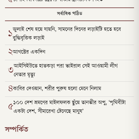
সর্বাধিক পঠিত
জুলাই শেষ হয়ে যায়নি, সামনের দিনের লড়াইটি হতে হবে
১
বুদ্ধিবৃত্তিক লড়াই
২
আগস্টের একদিন
আইসিইউতে হাতকড়া পরা ভাইরাল সেই আওয়ামী লীগ
৩
নেতার মৃত্যু
৪
কাবির দেওয়ান, শরীর পুরুষ হলো মেনে নিলাম
১০০ দেশ ভ্রমণের মাইলফলক ছুঁয়ে তানভীর অপু, ‘পৃথিবীটা
৫
একটা দেশ, সীমারেখা টেনেছে মানুষ’
সম্পর্কিত