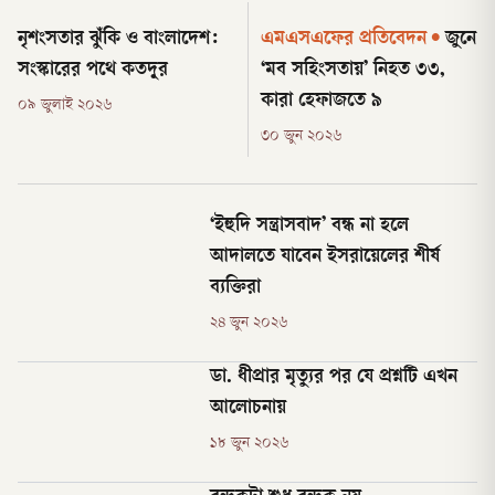
নৃশংসতার ঝুঁকি ও বাংলাদেশ:
এমএসএফের প্রতিবেদন
•
জুনে
সংস্কারের পথে কতদূর
‘মব সহিংসতায়’ নিহত ৩৩,
কারা হেফাজতে ৯
০৯ জুলাই ২০২৬
৩০ জুন ২০২৬
‘ইহুদি সন্ত্রাসবাদ’ বন্ধ না হলে
আদালতে যাবেন ইসরায়েলের শীর্ষ
ব্যক্তিরা
২৪ জুন ২০২৬
ডা. ধীপ্রার মৃত্যুর পর যে প্রশ্নটি এখন
আলোচনায়
১৮ জুন ২০২৬