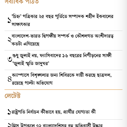
সর্বাধিক পঠিত
‘চিহ্ন’ পত্রিকার ২৫ বছর পূর্তিতে সম্পাদক শহীদ ইকবালের
১
সাক্ষাৎকার
বাংলাদেশ-ভারত দ্বিপক্ষীয় সম্পর্ক ও কৌশলগত অংশীদারত্ব
২
কতটা এগিয়েছে
শুধু জুলাই নয়, ফ্যাসিবাদের ১৬ বছরের নিপীড়নের সাক্ষী
৩
‘জুলাই স্মৃতি জাদুঘর’
ক্যাম্পাসে বিশৃঙ্খলার জন্য শিবিরকে দায়ী করছে ছাত্রদল,
৪
রয়েছে পাল্টা অভিযোগ
লেটেস্ট
১
রাষ্ট্রপতি নির্বাচন কীভাবে হয়, প্রার্থীর যোগ্যতা কী
২
গ্রিস উপকূলে ৭২ বাংলাদেশিসহ বহু অভিবাসী উদ্ধার