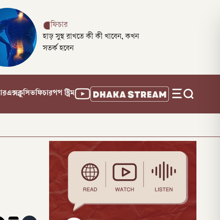
ফিচার
হাড় সুস্থ রাখতে কী কী খাবেন, কখন
সতর্ক হবেন
নার
এক্সক্লুসিভ
ফিচার
পপ স্ট্রিম