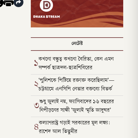
লেটেস্ট
কখনো বন্ধুত্ব কখনো বৈরিতা, কেন এমন
১
সম্পর্ক ছাত্রদল-ছাত্রশিবিরের
‘পুলিশকে পিটিয়ে রক্তাক্ত করেছিলাম’—
২
চট্টগ্রামে এনসিপি নেতার বক্তব্যে বিতর্ক
শুধু জুলাই নয়, ফ্যাসিবাদের ১৬ বছরের
৩
নিপীড়নের সাক্ষী ‘জুলাই স্মৃতি জাদুঘর’
কল্যাণরাষ্ট্র গড়াই সরকারের মূল লক্ষ্য:
৪
রাশেদ আল তিতুমীর