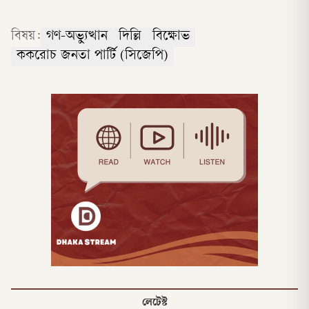
বিষয়:
গণ-অভ্যুত্থান
দিল্লি
বিক্ষোভ
ককরোচ জনতা পার্টি (সিজেপি)
লেটেস্ট