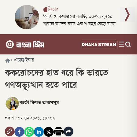
ফিচার
‘আমি যে কথাগুলো বলছি, তরুণরা বুঝতে
পারলে তাদের বয়স এক শ বছর বেড়ে যাবে’
>
এক্সপ্লেইনার
ককরোচদের হাত ধরে কি ভারতে
গণঅভ্যুত্থান হতে পারে
কাজী নিশাত তাবাসসুম
প্রকাশ :
০৭ জুন ২০২৬, ১৮: ০২