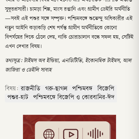
ধর্মীয় ও আবেগীয় বিষয় মনে হলেও এর অর্থনৈতিক পরিণতি অত্যন্ত
সুদূরপ্রসারী। চামড়া শিল্প, মাংস রপ্তানি এবং গ্রামীণ ডেইরি অর্থনীতি
—সবই এই পশুর সঙ্গে সম্পৃক্ত। পশ্চিমবঙ্গে শুভেন্দু অধিকারীর এই
নতুন আইনি কড়াকড়ি শেষ পর্যন্ত গ্রামীণ অর্থনীতিকে কোনো
বিপর্যয়ের দিকে ঠেলে দেয়, নাকি চোরাচালান বন্ধে সফল হয়, সেটিই
এখন দেখার বিষয়।
তথ্যসূত্র: টাইমস অব ইন্ডিয়া, এনডিটিভি, ইকোনমিক টাইমস, আল
জাজিরা ও ডেইলি সাবাহ
বিষয়:
রাজনীতি
গরু-ছাগল
পশ্চিমবঙ্গ
বিজেপি
পশুর-হাট
পশ্চিমবঙ্গে বিজেপি ও কোরবানির-ঈদ