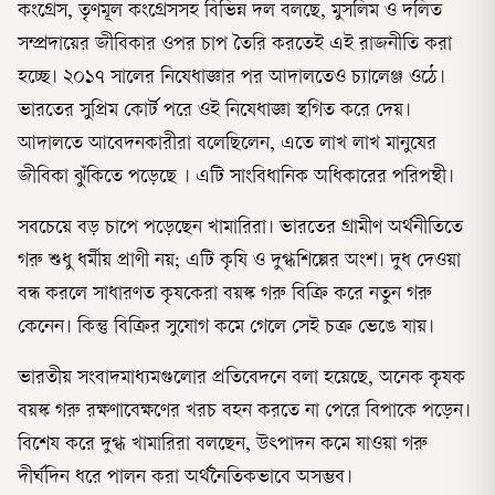
কংগ্রেস, তৃণমূল কংগ্রেসসহ বিভিন্ন দল বলছে, মুসলিম ও দলিত
সম্প্রদায়ের জীবিকার ওপর চাপ তৈরি করতেই এই রাজনীতি করা
হচ্ছে। ২০১৭ সালের নিষেধাজ্ঞার পর আদালতেও চ্যালেঞ্জ ওঠে।
ভারতের সুপ্রিম কোর্ট পরে ওই নিষেধাজ্ঞা স্থগিত করে দেয়।
আদালতে আবেদনকারীরা বলেছিলেন, এতে লাখ লাখ মানুষের
জীবিকা ঝুঁকিতে পড়েছে । এটি সাংবিধানিক অধিকারের পরিপন্থী।
সবচেয়ে বড় চাপে পড়েছেন খামারিরা। ভারতের গ্রামীণ অর্থনীতিতে
গরু শুধু ধর্মীয় প্রাণী নয়; এটি কৃষি ও দুগ্ধশিল্পের অংশ। দুধ দেওয়া
বন্ধ করলে সাধারণত কৃষকেরা বয়স্ক গরু বিক্রি করে নতুন গরু
কেনেন। কিন্তু বিক্রির সুযোগ কমে গেলে সেই চক্র ভেঙে যায়।
ভারতীয় সংবাদমাধ্যমগুলোর প্রতিবেদনে বলা হয়েছে, অনেক কৃষক
বয়স্ক গরু রক্ষণাবেক্ষণের খরচ বহন করতে না পেরে বিপাকে পড়েন।
বিশেষ করে দুগ্ধ খামারিরা বলছেন, উৎপাদন কমে যাওয়া গরু
দীর্ঘদিন ধরে পালন করা অর্থনৈতিকভাবে অসম্ভব।