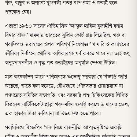
গরু, বাছুর ও অন্যান্য দুগ্ধবতী পশুর বংশ রক্ষা ও জবাই বন্ধে
পদক্ষেপ নেয়।
এছাড়া ১৯৬০ সালের ঐতিহাসিক ‘আব্দুল হাকিম কুরাইশি বনাম
বিহার রাজ্য’ মামলায় ভারতের সুপ্রিম কোর্ট রায় দিয়েছিল, গরু বা
গবাদিপশু জবাইয়ের ওপর ‘পরিপূর্ণ নিষেধাজ্ঞা’ খামারি ও কসাইদের
জীবিকা নির্বাহের মৌলিক অধিকারকে খর্ব করতে পারে না। তাই শুধু
অনুৎপাদনশীল ও বৃদ্ধ পশু জবাইয়ের অনুমতি দেওয়া উচিত।
মাত্র কয়েকদিন আগে পশ্চিমবঙ্গে শুভেন্দু সরকার যে বিজ্ঞপ্তি জারি
করেছে, তাতে বলা হয়েছে, যৌথভাবে পৌরসভার চেয়ারম্যান বা
পঞ্চায়েত সমিতির সভাপতি এবং সরকারি পশু চিকিৎসকের লিখিত
ফিটনেস সার্টিফিকেট ছাড়া গরু-মহিষ জবাই করলে ৬ মাসের জেল,
এক হাজার টাকা জরিমানা বা উভয় দণ্ড হতে পারে।
সবমিলিয়ে বিজেপির ‘গরু নিয়ে রাজনীতি’ আপাতদৃষ্টিতে একটি