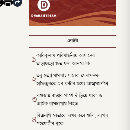
লেটেস্ট
কারিকুলাম পরিমার্জনায় আমাদের
১
তাড়াহুড়ো শুভ ফল আনবে কি
তনু হত্যা মামলা: সাবেক সেনাসদস্য
২
হাফিজুরকে ২৪ ঘণ্টার মধ্যে আত্মসমর্পণের
নির্দেশ
বগুড়ায় রাস্তার পাশে দাঁড়িয়ে থাকা ৬
৩
শ্রমিক বাসচাপায় নিহত
বিএনপি নেতাকে লক্ষ্য করে গুলি, লাগল
৪
সহযোগীর বুকে