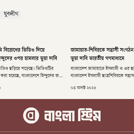
যুবলীগ
 বিরোধের ভিডিও দিয়ে
জামায়াত-শিবিরকে সন্ত্রাসী সংগঠ
ন্দুদের ওপর হামলার ভুয়া দাবি
ভুয়া দাবি ভারতীয় গণমাধ্যমে
ভিডিও ছড়িয়ে পড়েছে। ভিডিওটির
বাংলাদেশ জামায়াতে ইসলামী ও এর ছা
 করা হয়েছে, বাংলাদেশে হিন্দুদের জমি
বাংলাদেশ ইসলামী ছাত্রশিবিরকে সন্ত্রা
ামপন্থীরা তাঁদের ওপর হামলা
আইনের আওতায় নিষিদ্ধ করেছে সরকা
৬
০৩ আগস্ট ২০২৬
মলা থেকে নারী ও শিশুরাও রেহাই
করে একটি পোস্ট প্রকাশ করেছে ভারত
নে আরও বলা হয়, হিন্দুরা সংখ্যালঘু
সংবাদমাধ্যম জিনিউজ ইংলিশ।
া ঘটে।