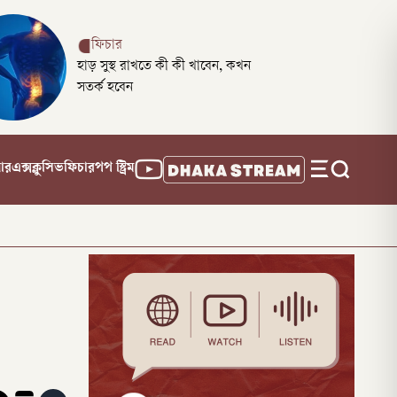
ফিচার
হাড় সুস্থ রাখতে কী কী খাবেন, কখন
সতর্ক হবেন
নার
এক্সক্লুসিভ
ফিচার
পপ স্ট্রিম