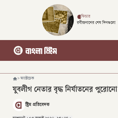
ফিচার
রবীন্দ্রনাথের শেষ দিনগুলো
>
ফ্যাক্টচেক
যুবলীগ নেতার বৃদ্ধ নির্যাতনের পুরোন
স্ট্রিম প্রতিবেদক