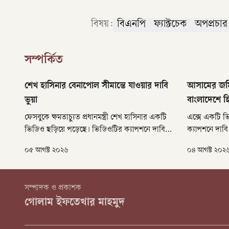
বিষয়:
বিএনপি
ফ্যাক্টচেক
অপপ্রচার
সম্পর্কিত
শেখ হাসিনার বেনাপোল সীমান্তে যাওয়ার দাবি
আসামের জমি
ভুয়া
বাংলাদেশে হি
ফেসবুকে ক্ষমতাচ্যুত প্রধানমন্ত্রী শেখ হাসিনার একটি
এক্সে একটি 
ভিডিও ছড়িয়ে পড়েছে। ভিডিওটির ক্যাপশনে দাবি
ক্যাপশনে দাবি
করা হয়েছে, তিনি যশোরের বেনাপোল সীমান্ত থেকে
দখল করতে ইসল
০৫ আগস্ট ২০২৬
০৪ আগস্ট ২০২
বাংলাদেশ দেখে গেছেন। ক্যাপশনে আরও বলা হয়,
চালিয়েছে। হা
প্রায় দুই বছর পর তাঁকে দেখা গেছে।
পায়নি। ক্যাপশ
হলে এমন ঘটন
সম্পাদক ও প্রকাশক
গোলাম ইফতেখার মাহমুদ