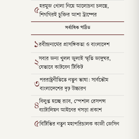
হরমুজ খোলা নিয়ে আলোচনা চলছে,
৫
শিগগিরই চুক্তির আশা ট্রাম্পের
সর্বাধিক পঠিত
১
রবীন্দ্রনাথের প্রাসঙ্গিকতা ও বাংলাদেশ
সবার জন্য খুলল জুলাই স্মৃতি জাদুঘর,
২
যেভাবে কাটবেন টিকিট
পররাষ্ট্রনীতিতে নতুন ভাষা: সার্বভৌম
৩
বাংলাদেশের দৃঢ় উচ্চারণ
বিলুপ্ত হচ্ছে র‍্যাব, স্পেশাল রেসপন্স
৪
ব্যাটালিয়ন আইনের খসড়া প্রকাশ
৫
বিটিভির নতুন মহাপরিচালক কাজী জেসিন