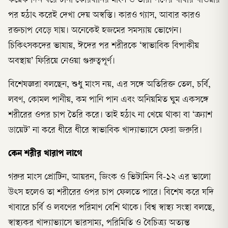
কয়েক দিন ধরে টানা কোরবানির মাংস ও ভারী পদের খাবার খাওয়ার
পর হঠাৎ করেই দেখা দেয় অস্বস্তি। কারও গ্যাস, আবার কারও
রক্তচাপ বেড়ে যায়। অনেকেই হজমের সমস্যায় ভোগেন।
চিকিৎসকদের ভাষায়, ঈদের পর শরীরকে ‘স্বাভাবিক বিপাকীয়
অবস্থায়’ ফিরিয়ে নেওয়া গুরুত্বপূর্ণ।
বিশেষজ্ঞরা বলছেন, শুধু মাংস নয়, এর সঙ্গে অতিরিক্ত তেল, চর্বি,
লবণ, কোমল পানীয়, কম পানি পান এবং অনিয়মিত ঘুম একসঙ্গে
শরীরের ওপর চাপ তৈরি করে। তাই হঠাৎ না খেয়ে থাকা বা ‘ক্র্যাশ
ডায়েট’ না করে ধীরে ধীরে স্বাভাবিক খাদ্যাভ্যাসে ফেরা জরুরি।
কেন শরীর খারাপ লাগে
গরুর মাংস প্রোটিন, আয়রন, জিংক ও ভিটামিন বি-১২ এর ভালো
উৎস হলেও তা শরীরের ওপর চাপ ফেলতে পারে। বিশেষ করে যদি
খাবারে চর্বি ও লবণের পরিমাণ বেশি থাকে। বিশ্ব স্বাস্থ্য সংস্থা বলছে,
স্বাস্থ্যকর খাদ্যাভ্যাসে ভারসাম্য, পরিমিতি ও বৈচিত্র্য অত্যন্ত