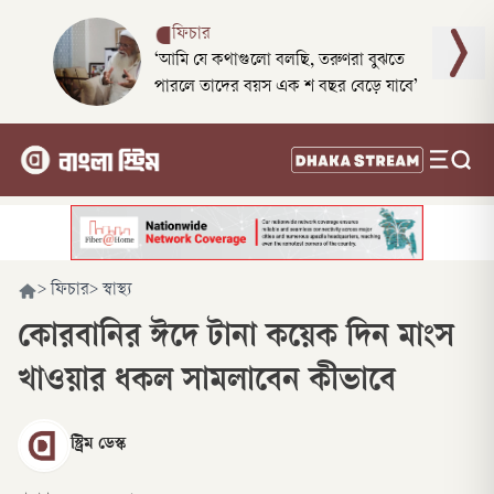
ফিচার
‘আমি যে কথাগুলো বলছি, তরুণরা বুঝতে
পারলে তাদের বয়স এক শ বছর বেড়ে যাবে’
>
ফিচার
>
স্বাস্থ্য
কোরবানির ঈদে টানা কয়েক দিন মাংস
খাওয়ার ধকল সামলাবেন কীভাবে
স্ট্রিম ডেস্ক