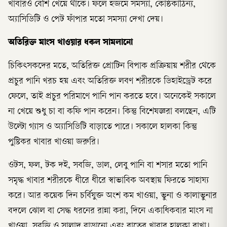
খাবারও বেশি খেয়ে থাকে। ফলে হজমে সমস্যা, কোষ্ঠকাঠিন্য,
অ্যাসিডিটি ও পেট ফাঁপার মতো সমস্যা দেখা দেয়।
অতিরিক্ত মাংস খাওয়ার ধকল সামলানো
চিকিৎসকদের মতে, অতিরিক্ত প্রোটিন বিপাক প্রক্রিয়ায় শরীর থেকে
প্রচুর পানি খরচ হয় এবং অতিরিক্ত লবণ শরীরকে ডিহাইড্রেট করে
ফেলে, তাই প্রচুর পরিমাণে পানি পান করতে হবে। অনেকেই সকালে
না খেয়ে শুধু চা বা কফি পান করেন। কিন্তু বিশেষজ্ঞরা বলছেন, এটি
উল্টো গ্যাস ও অ্যাসিডিটি বাড়াতে পারে। সকালে হালকা কিন্তু
পুষ্টিকর খাবার খাওয়া জরুরি।
ওটস, ফল, টক দই, সবজি, ডাল, লেবু পানি বা শসার মতো পানি
সমৃদ্ধ খাবার শরীরকে ধীরে ধীরে স্বাভাবিক অবস্থায় ফিরতে সাহায্য
করে। আর কয়েক দিন চর্বিযুক্ত অংশ কম খাওয়া, ভুনা ও কালাভুনার
বদলে ঝোল বা সেদ্ধ ধরনের রান্না করা, দিনে একাধিকবার মাংস না
খাওয়া, সবজি ও সালাদ বাড়ানো এবং রাতের খাবার হালকা রাখা।