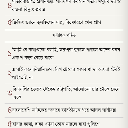
মাতারবাড়ীতে প্রধানমন্ত্রী, পরিদর্শন করবেন গভীর সমুদ্রবন্দর ও
৪
কয়লা বিদ্যুৎ প্রকল্প
৫
ফ্রিজিং ভ্যানে তুলছিলেন মাছ, বিস্ফোরণে গেল প্রাণ
সর্বাধিক পঠিত
‘আমি যে কথাগুলো বলছি, তরুণরা বুঝতে পারলে তাদের বয়স
১
এক শ বছর বেড়ে যাবে’
এআই কলোনিয়ালিজম: বিগ টেকের যেসব ধান্দা আমরা টেরই
২
পাইতেছি না
বিএনপির ভেতর থেকেই রাষ্ট্রপতি, আলোচনা চার থেকে নেমে
৩
একে
৪
বাংলাদেশি আটকের জবাবে ভারতীয়কে ধরে আনল স্থানীয়রা
৫
বাবার কান্না, টাকা খ্যায়া তোক মারলে বাবা পুলিশে