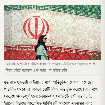
মোজাইক পাথরে খচিত ইরানের পতাকা–চিহ্নিত দেয়ালের পাশ
দিয়ে হেঁটে যাচ্ছেন এক নারী। সংগৃহীত ছবি
যুদ্ধ বন্ধে যুক্তরাষ্ট্র ও ইরানের মধ্যে শান্তিচুক্তির ঘোষণা এসেছে।
প্রস্তাবিত সমঝোতা স্মারকে ১৪টি বিষয় অন্তর্ভুক্ত রয়েছে। এর মধ্যে
সবচেয়ে গুরুত্বপূর্ণ হলো লেবাননসহ সব ফ্রন্টে স্থায়ী যুদ্ধবিরতি,
ইরানের বিরুদ্ধে আরোপিত মার্কিন নৌ অবরোধ প্রত্যাহার এবং