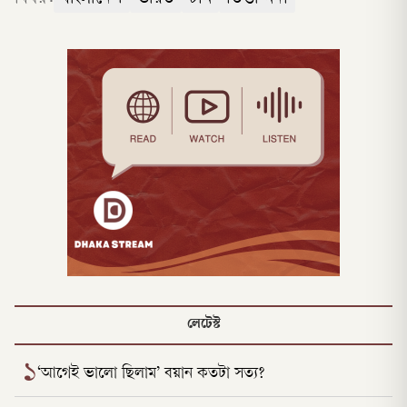
লেটেস্ট
১
‘আগেই ভালো ছিলাম’ বয়ান কতটা সত্য?