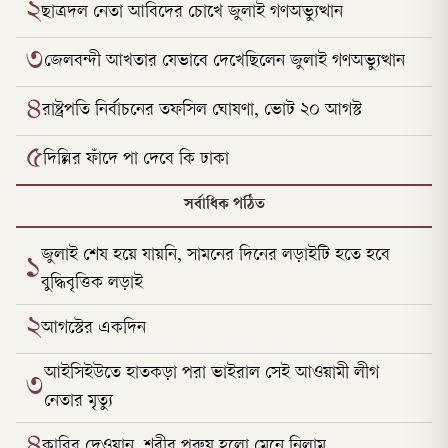
২
ছাত্রদল নেতা আবিদের চোখে জুলাই গণঅভ্যুত্থান
৩
জেলবন্দী আখতার যেভাবে দেখেছিলেন জুলাই গণঅভ্যুত্থান
৪
রাষ্ট্রপতি নির্বাচনের তফসিল ঘোষণা, ভোট ২০ আগস্ট
৫
দিল্লির ফাঁদে পা দেবে কি ঢাকা
সর্বাধিক পঠিত
জুলাই শেষ হয়ে যায়নি, সামনের দিনের লড়াইটি হতে হবে
১
বুদ্ধিবৃত্তিক লড়াই
২
আগস্টের একদিন
আইসিইউতে হাতকড়া পরা ভাইরাল সেই আওয়ামী লীগ
৩
নেতার মৃত্যু
৪
কাবির দেওয়ান, শরীর পুরুষ হলো মেনে নিলাম