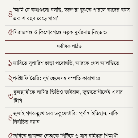
‘আমি যে কথাগুলো বলছি, তরুণরা বুঝতে পারলে তাদের বয়স
৪
এক শ বছর বেড়ে যাবে’
৫
সিরাজগঞ্জ ও কিশোরগঞ্জে সড়ক দুর্ঘটনায় নিহত ৩
সর্বাধিক পঠিত
১
জাবিতে সুপারিশ ছাড়া পদোন্নতি, আটকে গেল আপত্তিতে
২
পর্নগ্রাফি তৈরি: দুই ছেলেসহ দম্পতি কারাগারে
স্কুলছাত্রীকে লাথির ভিডিও ভাইরাল, ভুক্তভোগীকেই এবার
৩
টিসি
জুলাই গণঅভ্যুত্থানের ডকুমেন্টারি: পূর্ণাঙ্গ ইতিহাস, নাকি
৪
নির্বাচিত বয়ান
৫
ঢাবিতে ছাত্রদল নেতাকে পিটিয়ে ৬ মাস বহিষ্কার শিক্ষার্থী