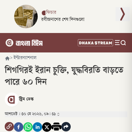
ফিচার
রবীন্দ্রনাথের শেষ দিনগুলো
>
ইন্টারন্যাশনাল
শিগগিরই ইরান চুক্তি, যুদ্ধবিরতি বাড়তে
পারে ৬০ দিন
স্ট্রিম ডেস্ক
আপডেট :
৩০ মে ২০২৬, ০৯: ৩১