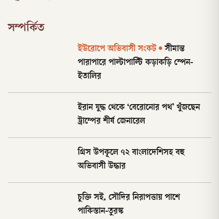
সম্পর্কিত
ইউরোপে অভিবাসী সংকট
•
সীমান্ত
পারাপারে পাল্টাপাল্টি কড়াকড়ি স্পেন-
ইতালির
ইরান যুদ্ধ থেকে ‘বেরোনোর পথ’ খুঁজছেন
ট্রাম্পের শীর্ষ জেনারেল
গ্রিস উপকূলে ৭২ বাংলাদেশিসহ বহু
অভিবাসী উদ্ধার
চুক্তি সই, সৌদির নিরাপত্তায় পাশে
পাকিস্তান-তুরস্ক