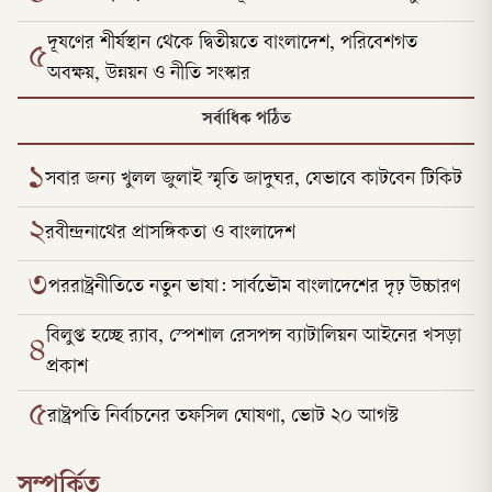
দূষণের শীর্ষস্থান থেকে দ্বিতীয়তে বাংলাদেশ, পরিবেশগত
৫
অবক্ষয়, উন্নয়ন ও নীতি সংস্কার
সর্বাধিক পঠিত
১
সবার জন্য খুলল জুলাই স্মৃতি জাদুঘর, যেভাবে কাটবেন টিকিট
২
রবীন্দ্রনাথের প্রাসঙ্গিকতা ও বাংলাদেশ
৩
পররাষ্ট্রনীতিতে নতুন ভাষা: সার্বভৌম বাংলাদেশের দৃঢ় উচ্চারণ
বিলুপ্ত হচ্ছে র‍্যাব, স্পেশাল রেসপন্স ব্যাটালিয়ন আইনের খসড়া
৪
প্রকাশ
৫
রাষ্ট্রপতি নির্বাচনের তফসিল ঘোষণা, ভোট ২০ আগস্ট
সম্পর্কিত