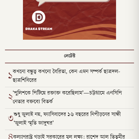
লেটেস্ট
কখনো বন্ধুত্ব কখনো বৈরিতা, কেন এমন সম্পর্ক ছাত্রদল-
১
ছাত্রশিবিরের
‘পুলিশকে পিটিয়ে রক্তাক্ত করেছিলাম’—চট্টগ্রামে এনসিপি
২
নেতার বক্তব্যে বিতর্ক
শুধু জুলাই নয়, ফ্যাসিবাদের ১৬ বছরের নিপীড়নের সাক্ষী
৩
‘জুলাই স্মৃতি জাদুঘর’
৪
কল্যাণরাষ্ট্র গড়াই সরকারের মূল লক্ষ্য: রাশেদ আল তিতুমীর