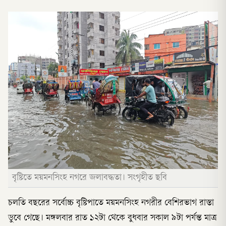
বৃষ্টিতে ময়মনসিংহ নগরে জলাবদ্ধতা। সংগৃহীত ছবি
চলতি বছরের সর্বোচ্চ বৃষ্টিপাতে ময়মনসিংহ নগরীর বেশিরভাগ রাস্তা
ডুবে গেছে। মঙ্গলবার রাত ১২টা থেকে বুধবার সকাল ৯টা পর্যন্ত মাত্র