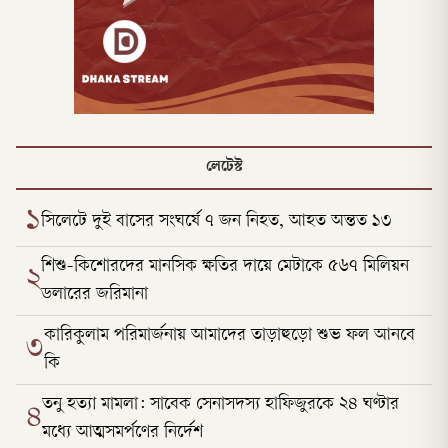
লেটেস্ট
১
সিলেটে দুই বাসের সংঘর্ষে ৭ জন নিহত, আহত অন্তত ১৩
শিশু-কিশোরদের মানসিক ক্ষতির দায়ে মেটাকে ৫৬৭ মিলিয়ন
২
ডলারের জরিমানা
কারিকুলাম পরিমার্জনায় আমাদের তাড়াহুড়ো শুভ ফল আনবে
৩
কি
তনু হত্যা মামলা: সাবেক সেনাসদস্য হাফিজুরকে ২৪ ঘণ্টার
৪
মধ্যে আত্মসমর্পণের নির্দেশ