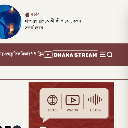
ফিচার
হাড় সুস্থ রাখতে কী কী খাবেন, কখন
সতর্ক হবেন
নার
এক্সক্লুসিভ
ফিচার
পপ স্ট্রিম