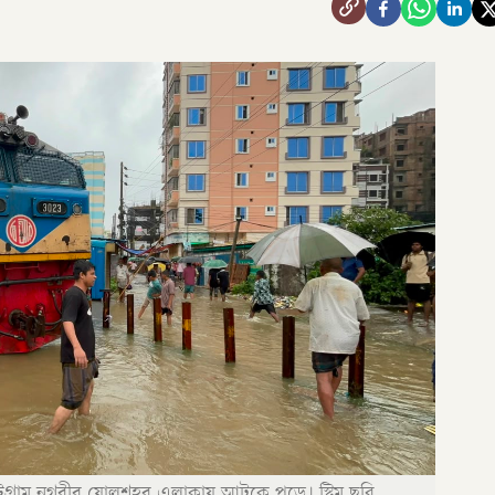
 চট্টগ্রাম নগরীর ষোলশহর এলাকায় আটকে পড়ে। স্ট্রিম ছবি