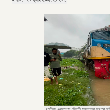
আপডেট :
০৭ জুলাই ২০২৬, ২৩: ৩২
পর্যটক এক্সপ্রেস ট্রেনটি মঙ্গলবার দুপুরে