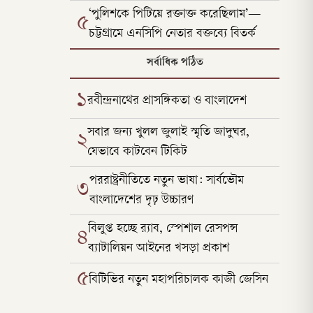
‘পুলিশকে পিটিয়ে রক্তাক্ত করেছিলাম’—
৫
চট্টগ্রামে এনসিপি নেতার বক্তব্যে বিতর্ক
সর্বাধিক পঠিত
১
রবীন্দ্রনাথের প্রাসঙ্গিকতা ও বাংলাদেশ
সবার জন্য খুলল জুলাই স্মৃতি জাদুঘর,
২
যেভাবে কাটবেন টিকিট
পররাষ্ট্রনীতিতে নতুন ভাষা: সার্বভৌম
৩
বাংলাদেশের দৃঢ় উচ্চারণ
বিলুপ্ত হচ্ছে র‍্যাব, স্পেশাল রেসপন্স
৪
ব্যাটালিয়ন আইনের খসড়া প্রকাশ
৫
বিটিভির নতুন মহাপরিচালক কাজী জেসিন