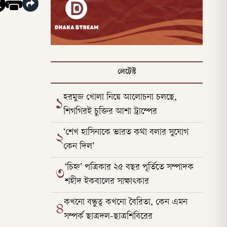
লেটেস্ট
হরমুজ খোলা নিয়ে আলোচনা চলছে,
১
শিগগিরই চুক্তির আশা ট্রাম্পের
‘শেখ হাসিনাকে ভারত কথা বলার সুযোগ
২
কেন দিল’
‘চিহ্ন’ পত্রিকার ২৫ বছর পূর্তিতে সম্পাদক
৩
শহীদ ইকবালের সাক্ষাৎকার
কখনো বন্ধুত্ব কখনো বৈরিতা, কেন এমন
৪
সম্পর্ক ছাত্রদল-ছাত্রশিবিরের