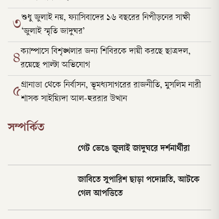
শুধু জুলাই নয়, ফ্যাসিবাদের ১৬ বছরের নিপীড়নের সাক্ষী
৩
‘জুলাই স্মৃতি জাদুঘর’
ক্যাম্পাসে বিশৃঙ্খলার জন্য শিবিরকে দায়ী করছে ছাত্রদল,
৪
রয়েছে পাল্টা অভিযোগ
গ্রানাডা থেকে নির্বাসন, ভূমধ্যসাগরের রাজনীতি, মুসলিম নারী
৫
শাসক সাইয়্যিদা আল-হুররার উত্থান
সম্পর্কিত
গেট ভেঙে জুলাই জাদুঘরে দর্শনার্থীরা
জাবিতে সুপারিশ ছাড়া পদোন্নতি, আটকে
গেল আপত্তিতে