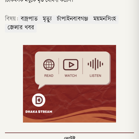
চিকিৎসক মধুকে মৃত ঘোষণা করেন।
বিষয়:
বজ্রপাত
মৃত্যু
চাঁপাইনবাবগঞ্জ
ময়মনসিংহ
জেলার খবর