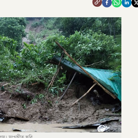
 ধস। সংগৃহীত ছবি