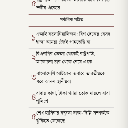
রাষ্ট্রপতি পদে কর্নেল অলিকে মনোনয়ন ১১
৫
দলীয় ঐক্যের
সর্বাধিক পঠিত
এআই কলোনিয়ালিজম: বিগ টেকের যেসব
১
ধান্দা আমরা টেরই পাইতেছি না
বিএনপির ভেতর থেকেই রাষ্ট্রপতি,
২
আলোচনা চার থেকে নেমে একে
বাংলাদেশি আটকের জবাবে ভারতীয়কে
৩
ধরে আনল স্থানীয়রা
বাবার কান্না, টাকা খ্যায়া তোক মারলে বাবা
৪
পুলিশে
শেখ হাসিনার বক্তৃতা ঢাকা-দিল্লি সম্পর্ককে
৫
ঝুঁকিতে ফেলেছে