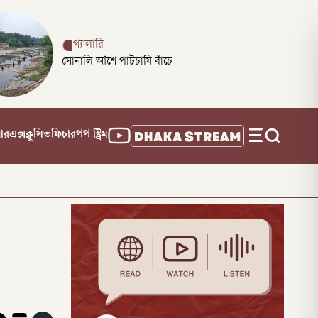
গ্যালারি
সোনালি আঁশে পাটচাষি বাঁচে
নার
এক্সক্লুসিভ
ফিচার
পপ স্ট্রিম