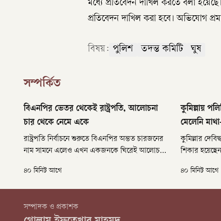
মধ্যে প্রতিবেদন দাখিল করতে বলা হয়েছে। 
প্রতিবেদন দাখিল করা হবে। অভিযোগ প্রমাণ
বিষয়:
পুলিশ
তদন্ত কমিটি
ঘুষ
সম্পর্কিত
বিএনপির ভেতর থেকেই রাষ্ট্রপতি, আলোচনা
কুমিল্লায় পলি
চার থেকে নেমে একে
মেলেনি মাথা
রাষ্ট্রপতি নির্বাচনে শুরুতে বিএনপির অন্তত চারজনের
কুমিল্লার দেবি
নাম সামনে এলেও এখন একজনকে ঘিরেই আলোচনা।
শিকার হয়েছেন
এরমধ্যে জামায়াতে ইসলামী রাষ্ট্রপতি নির্বাচনে অংশ
গৃহকর্ত্রী। হ
৪০ মিনিট আগে
৪০ মিনিট আগে
নেওয়ার ঘোষণা দিয়েছে। এতে জমে উঠেছে নির্বাচন।
পলিথিনে মুড়ি
রাজনৈতিক মহলে কৌতূহল, রাষ্ট্রপতি পদে কাকে
বেছে নেবে ক্ষমতাসীনরা।
সম্পাদক ও প্রকাশক