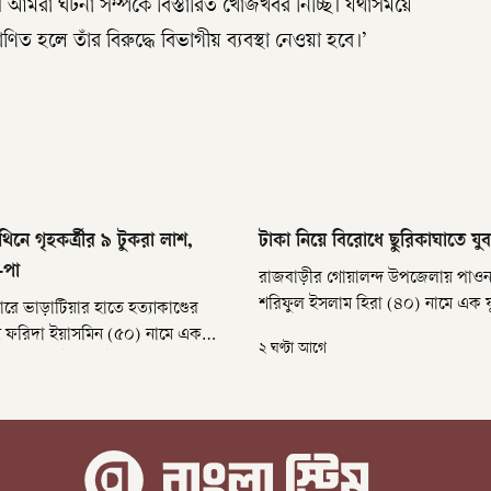
আমরা ঘটনা সম্পর্কে বিস্তারিত খোঁজখবর নিচ্ছি। যথাসময়ে
িত হলে তাঁর বিরুদ্ধে বিভাগীয় ব্যবস্থা নেওয়া হবে।’
থিনে গৃহকর্ত্রীর ৯ টুকরা লাশ,
টাকা নিয়ে বিরোধে ছুরিকাঘাতে যু
-পা
রাজবাড়ীর গোয়ালন্দ উপজেলায় পাওনা
শরিফুল ইসলাম হিরা (৪০) নামে এক 
দ্বারে ভাড়াটিয়ার হাতে হত্যাকাণ্ডের
ছুরিকাঘাতে হত্যা করা হয়েছে। শনিবার
 ফরিদা ইয়াসমিন (৫০) নামে এক
২ ঘণ্টা আগে
গোয়ালন্দ বাজারের তোরাই মোড় এলা
ত্যার পর লাশ টুকরো টুকরো করে
ঘটে।
য়ে বাড়ির পেছনে ফেলে রাখা হয়।