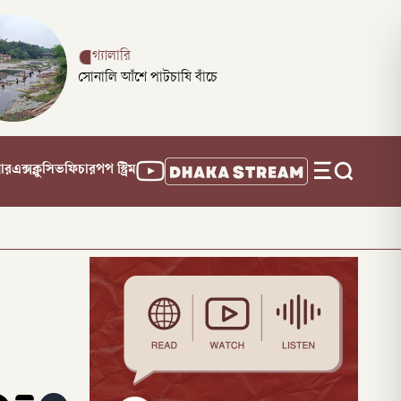
গ্যালারি
সোনালি আঁশে পাটচাষি বাঁচে
নার
এক্সক্লুসিভ
ফিচার
পপ স্ট্রিম