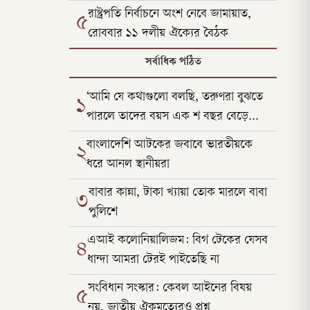
রাষ্ট্রপতি নির্বাচনে অংশ নেবে জামায়াত,
৫
রোববার ১১ দলীয় ঐক্যের বৈঠক
সর্বাধিক পঠিত
‘আমি যে কথাগুলো বলছি, তরুণরা বুঝতে
১
পারলে তাদের বয়স এক শ বছর বেড়ে
যাবে’
বাংলাদেশি আটকের জবাবে ভারতীয়কে
২
ধরে আনল স্থানীয়রা
বাবার কান্না, টাকা খ্যায়া তোক মারলে বাবা
৩
পুলিশে
এআই কলোনিয়ালিজম: বিগ টেকের যেসব
৪
ধান্দা আমরা টেরই পাইতেছি না
সংবিধান সংস্কার: কেবল আইনের বিষয়
৫
নয়, জাতীয় ঐকমত্যেরও প্রশ্ন