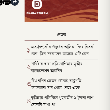
লেটেস্ট
অত্যাবশ্যকীয় ওষুধের তালিকা নিয়ে বিতর্ক
১
কেন, তিন সরকারের আমলে এটি কেন
পাল্টেছে
সার্বিয়ায় দাবা প্রতিযোগিতায় তৃতীয়
২
বাংলাদেশের তাহসিন
বিএনপির ভেতর থেকেই রাষ্ট্রপতি,
৩
আলোচনা চার থেকে নেমে একে
কুমিল্লায় পলিথিনে গৃহকর্ত্রীর ৯ টুকরা লাশ,
৪
মেলেনি মাথা-পা