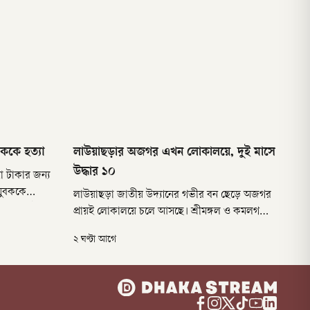
বককে হত্যা
লাউয়াছড়ার অজগর এখন লোকালয়ে, দুই মাসে
উদ্ধার ১০
 টাকার জন্য
যুবককে
লাউয়াছড়া জাতীয় উদ্যানের গভীর বন ছেড়ে অজগর
 (৮ আগষ্ট)
প্রায়ই লোকালয়ে চলে আসছে। শ্রীমঙ্গল ও কমলগঞ্জের
কায় এ ঘটনা
বনসংলগ্ন এলাকায় এসব অজগরের দেখা মিলছে।
২ ঘণ্টা আগে
বাড়ির আঙিনা, হাঁস-মুরগির খামার, বাঁশঝাড়, চা-
বাগান ও হাওড়ের আশপাশে অজগর পাওয়া যাচ্ছে।
এতে স্থানীয় মানুষের মধ্যে আতঙ্ক বাড়ছে।