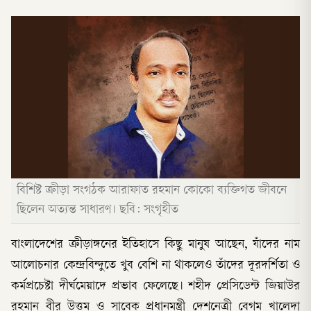
বিশিষ্ট ক্রীড়া সংগঠক আরাফাত রহমান কোকো ব্যক্তিগত জীবনে
ছিলেন অত্যন্ত সাধারণ। ছবি: সংগৃহীত
বাংলাদেশের ক্রীড়াঙ্গনের ইতিহাসে কিছু মানুষ আছেন, যাঁদের নাম
আলোচনার কেন্দ্রবিন্দুতে খুব বেশি না থাকলেও তাঁদের দূরদর্শিতা ও
কর্মপ্রচেষ্টা দীর্ঘমেয়াদে প্রভাব ফেলেছে। শহীদ প্রেসিডেন্ট জিয়াউর
রহমান বীর উত্তম ও সাবেক প্রধানমন্ত্রী দেশনেত্রী বেগম খালেদা