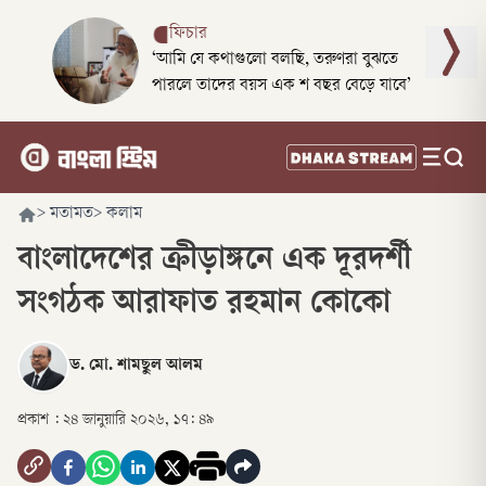
ফিচার
‘আমি যে কথাগুলো বলছি, তরুণরা বুঝতে
পারলে তাদের বয়স এক শ বছর বেড়ে যাবে’
>
মতামত
>
কলাম
বাংলাদেশের ক্রীড়াঙ্গনে এক দূরদর্শী
সংগঠক আরাফাত রহমান কোকো
ড. মো. শামছুল আলম
প্রকাশ :
২৪ জানুয়ারি ২০২৬, ১৭: ৪৯