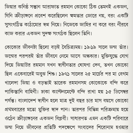
জিয়ার কনিষ্ঠ সন্তান আরাফাত রহমান কোকো ঠিক তেমনই একজন,
যিনি ক্রীড়াঙ্গনে প্রবেশ করেছিলেন ক্ষমতার জোরে নয়, বরং একটি
সুসংগঠিত কাঠামোর স্বপ্ন নিয়ে। নিজেকে জাহির না করে বরং নীরবে
কাজ করার একজন সুদক্ষ সংগঠক ছিলেন তিনি।
কোকোর জীবনটা ছিলো বড়ই বৈচিত্র্যময়। ১৯৬৯ সালে জন্ম তাঁর।
জন্মের পরপরই তাঁর জীবনে নেমে আসে অন্ধকার। মুক্তিযুদ্ধে যোগ
দিয়ে জিয়াউর রহমান যখন স্বাধীনতার ঘোষণা দেন, তখন কোকো
ছিল একেবারেই অবুঝ শিশু। ১৯৭১ সালের ২৫ মার্চের পর মা বেগম
খালেদা জিয়া ও বড়ভাই তারেক রহমানসহ কোকোকে বন্দি করে
পাকিস্তানি বাহিনী। ঢাকা ক্যান্টনমেন্টে বন্দি রাখা হয় ১৫ ডিসেম্বর
পর্যন্ত। বাংলাদেশ স্বাধীন হলে মাত্র দুই বছর চার মাস বয়সে কোকো
প্রথমবারের মতো মুক্তির স্বাদ পান। তারপর বিভিন্ন পরিক্রমায় হয়ে
ওঠেন ক্রীড়াঙ্গনের একজন বিপ্লবী। সাধারণত এমন একটি পরিবারে
জন্ম নিয়ে জীবনের প্রতিটি পদক্ষেপে সংবাদের শিরোনাম হওয়ার