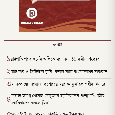
লেটেস্ট
১
রাষ্ট্রপতি পদে কর্নেল অলিকে মনোনয়ন ১১ দলীয় ঐক্যের
২
স্মার্ট সার ও ডিজিটাল কৃষি: বদলে যাবে বাংলাদেশের চাষাবাদ
৩
মানিকগঞ্জে নিখোঁজ কিশোরের মরদেহ ঝুলছিল শহীদ মিনারে
‘সমাজ আগে থেকেই সেক্যুলার ফ্যাসিবাদের পাশাপাশি ধর্মীয়
৪
ফ্যাসিবাদের কবলে ছিল’
‘একাই’ ইরানে হামলার প্রস্তুতি নিচ্ছে ইসরায়েল