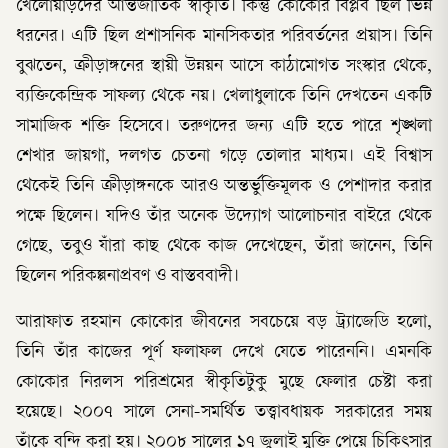
খেলোয়াড়দের আন্তর্জাতিক স্বীকৃতি। কিন্তু কোকোর বিপ্লব ছিল ভিন্ন
ধরনের। এটি ছিল প্রশাসনিক মানসিকতার পরিবর্তনের প্রয়াস। তিনি
বুঝতেন, ক্রীড়াঙ্গনের স্থায়ী উন্নয়ন আসে কাঠামোগত সংস্কার থেকে,
ব্যক্তিকেন্দ্রিক সাফল্য থেকে নয়। খেলাধুলাকে তিনি দেখতেন একটি
সামাজিক শক্তি হিসেবে। তরুণদের জন্য এটি হতে পারে শৃঙ্খলা
শেখার জায়গা, দলগত চেতনা গড়ে তোলার মাধ্যম। এই বিশ্বাস
থেকেই তিনি ক্রীড়াঙ্গনকে আরও অন্তর্ভুক্তিমূলক ও পেশাদার করার
পক্ষে ছিলেন। যদিও তাঁর অনেক উদ্যোগ আলোচনার বাইরে থেকে
গেছে, তবুও যাঁরা কাছ থেকে কাজ দেখেছেন, তাঁরা জানেন, তিনি
ছিলেন পরিকল্পনাপ্রবণ ও বাস্তববাদী।
আরাফাত রহমান কোকোর জীবনের সবচেয়ে বড় ট্র্যাজেডি হলো,
তিনি তাঁর কাজের পূর্ণ ফলাফল দেখে যেতে পারেননি। এমনকি
কোকোর নিরলস পরিশ্রমের স্বীকৃতিটুকু মুছে ফেলার চেষ্টা করা
হয়েছে। ২০০৭ সালে সেনা-সমর্থিত তত্ত্বাবধায়ক সরকারের সময়
তাঁকে বন্দি করা হয়। ২০০৮ সালের ১৭ জুলাই মুক্তি পেয়ে চিকিৎসার