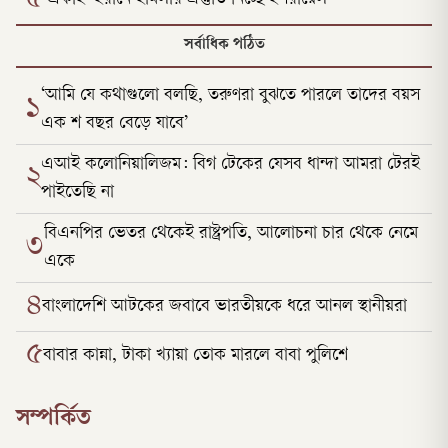
৫
সর্বাধিক পঠিত
‘আমি যে কথাগুলো বলছি, তরুণরা বুঝতে পারলে তাদের বয়স
১
এক শ বছর বেড়ে যাবে’
এআই কলোনিয়ালিজম: বিগ টেকের যেসব ধান্দা আমরা টেরই
২
পাইতেছি না
বিএনপির ভেতর থেকেই রাষ্ট্রপতি, আলোচনা চার থেকে নেমে
৩
একে
৪
বাংলাদেশি আটকের জবাবে ভারতীয়কে ধরে আনল স্থানীয়রা
৫
বাবার কান্না, টাকা খ্যায়া তোক মারলে বাবা পুলিশে
সম্পর্কিত