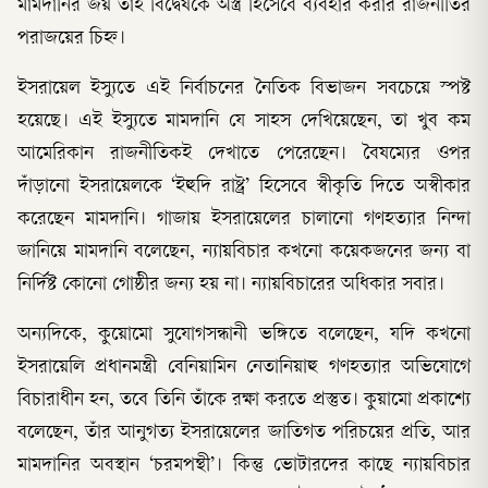
মামদানির জয় তাই বিদ্বেষকে অস্ত্র হিসেবে ব্যবহার করার রাজনীতির
পরাজয়ের চিহ্ন।
ইসরায়েল ইস্যুতে এই নির্বাচনের নৈতিক বিভাজন সবচেয়ে স্পষ্ট
হয়েছে। এই ইস্যুতে মামদানি যে সাহস দেখিয়েছেন, তা খুব কম
আমেরিকান রাজনীতিকই দেখাতে পেরেছেন। বৈষম্যের ওপর
দাঁড়ানো ইসরায়েলকে ‘ইহুদি রাষ্ট্র’ হিসেবে স্বীকৃতি দিতে অস্বীকার
করেছেন মামদানি। গাজায় ইসরায়েলের চালানো গণহত্যার নিন্দা
জানিয়ে মামদানি বলেছেন, ন্যায়বিচার কখনো কয়েকজনের জন্য বা
নির্দিষ্ট কোনো গোষ্ঠীর জন্য হয় না। ন্যায়বিচারের অধিকার সবার।
অন্যদিকে, কুয়োমো সুযোগসন্ধানী ভঙ্গিতে বলেছেন, যদি কখনো
ইসরায়েলি প্রধানমন্ত্রী বেনিয়ামিন নেতানিয়াহু গণহত্যার অভিযোগে
বিচারাধীন হন, তবে তিনি তাঁকে রক্ষা করতে প্রস্তুত। কুয়ামো প্রকাশ্যে
বলেছেন, তাঁর আনুগত্য ইসরায়েলের জাতিগত পরিচয়ের প্রতি, আর
মামদানির অবস্থান ‘চরমপন্থী’। কিন্তু ভোটারদের কাছে ন্যায়বিচার