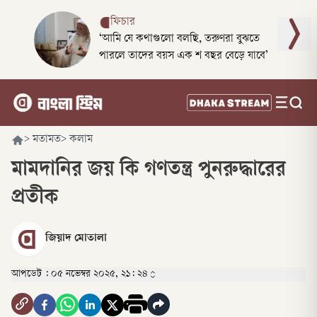
ফিচার
‘আমি যে কথাগুলো বলছি, তরুণরা বুঝতে
পারলে তাদের বয়স এক শ বছর বেড়ে যাবে’
>
মতামত
>
কলাম
মামদানির জয় কি গণতন্ত্র পুনরুদ্ধারের
প্রতীক
জিয়াদ মোতালা
আপডেট :
০৫ নভেম্বর ২০২৫, ২১: ২৪