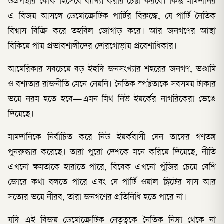
উগ্রপন্থার ঝোঁক হিসেবে ব্যাখ্যা করার চেষ্টা করবে। কিন্তু মামদানির
এ বিজয় আসলে ডেমোক্রেটিক পার্টির বিরুদ্ধে, যে পার্টি নৈতিক
বিশ্বাস বিক্রি করে তহবিল জোগাড় করে। আর জনগণের আস্থা
বিকিয়ে পায় প্রভাবশালীদের দোরগোড়ায় প্রবেশাধিকার।
আমেরিকার সবচেয়ে বড় ইহুদি জনসংখ্যার শহরের জনগণ, ভণ্ডামি
ও বশ্যতার রাজনীতি মেনে নেয়নি। নৈতিক স্পষ্টতাকে সবসময় টাকার
ভয়ে নরম হতে হবে—এমন মিথ নিউ ইয়র্কের নাগরিকেরা ভেঙে
দিয়েছে।
মামদানিকে নির্বাচিত করে নিউ ইয়র্কবাসী যেন তাদের গণতন্ত্র
পুনরুদ্ধার করেছে। তারা পুরো দেশকে মনে করিয়ে দিয়েছে, নীতি
এখনো ক্ষমতাকে হারাতে পারে, বিবেক এখনো পুঁজির চেয়ে বেশি
জোরে কথা বলতে পারে এবং যে পার্টি ওয়াল স্ট্রিটের দাস আর
সত্যের ভয়ে নীরব, তারা জনগণের প্রতিনিধি হতে পারে না।
যদি এই বিজয় ডেমোক্রেটিক নেতৃত্বকে নৈতিক নিদ্রা থেকে না