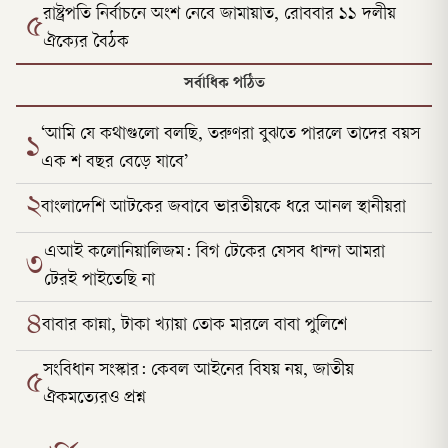
রাষ্ট্রপতি নির্বাচনে অংশ নেবে জামায়াত, রোববার ১১ দলীয়
৫
ঐক্যের বৈঠক
সর্বাধিক পঠিত
‘আমি যে কথাগুলো বলছি, তরুণরা বুঝতে পারলে তাদের বয়স
১
এক শ বছর বেড়ে যাবে’
২
বাংলাদেশি আটকের জবাবে ভারতীয়কে ধরে আনল স্থানীয়রা
এআই কলোনিয়ালিজম: বিগ টেকের যেসব ধান্দা আমরা
৩
টেরই পাইতেছি না
৪
বাবার কান্না, টাকা খ্যায়া তোক মারলে বাবা পুলিশে
সংবিধান সংস্কার: কেবল আইনের বিষয় নয়, জাতীয়
৫
ঐকমত্যেরও প্রশ্ন