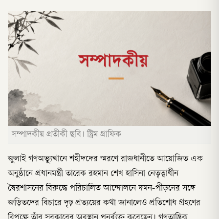
সম্পাদকীয় প্রতীকী ছবি। স্ট্রিম গ্রাফিক
জুলাই গণঅভ্যুত্থানে শহীদদের স্মরণে রাজধানীতে আয়োজিত এক
অনুষ্ঠানে প্রধানমন্ত্রী তারেক রহমান শেখ হাসিনা নেতৃত্বাধীন
স্বৈরশাসনের বিরুদ্ধে পরিচালিত আন্দোলনে দমন-পীড়নের সঙ্গে
জড়িতদের বিচারে দৃঢ় প্রত্যয়ের কথা জানালেও প্রতিশোধ গ্রহণের
বিপক্ষে তাঁর সরকারের অবস্থান পুনর্ব্যক্ত করেছেন। গণতান্ত্রিক