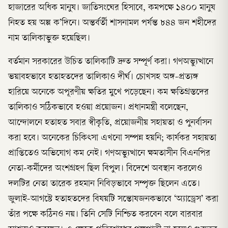
হাজারের অধিক মানুষ। জাতিসংঘের হিসাবে, কমপক্ষে ১৪০০ মানুষ
নিহত হয় অল্প ক’দিনে। অন্তর্বর্তী শাসনামল পর্যন্ত ৮৪৪ জন শহীদের
নাম তালিকাভুক্ত হয়েছিল।
বর্তমান সরকারের উচিত তালিকাটি দ্রুত সম্পূর্ণ করা। গণঅভ্যুত্থানে
ভয়াবহভাবে হতাহতদের তালিকাও দীর্ঘ। চোখসহ অঙ্গ-প্রত্যঙ্গ
হারিয়ে অনেকে অপূরণীয় ক্ষতির মুখে পড়েছেন। কম ক্ষতিগ্রস্তদের
তালিকাও সঠিকভাবে হওয়া প্রয়োজন। প্রধানমন্ত্রী বলেছেন,
আন্দোলনে হতাহত সবার স্বীকৃতি, প্রয়োজনীয় সহায়তা ও পুনর্বাসন
করা হবে। অনেকের চিকিৎসা এখনো সম্পন্ন হয়নি; কার্যকর সহায়তা
প্রাপ্তিতেও অভিযোগ কম নেই। গণঅভ্যুত্থানে ক্ষমতাসীন বিএনপির
নেতা-কর্মীদের অংশগ্রহণ ছিল বিপুল। বিদেশে অবস্থান করলেও
দলটির নেতা তারেক রহমান নিবিড়ভাবে সম্পৃক্ত ছিলেন এতে।
জুলাই-আগস্টে হতাহতদের বিষয়টি সন্তোষজনকভাবে ‘অ্যাড্রেস’ করা
তাঁর পক্ষে কঠিনও নয়। তিনি সেটি নিশ্চিত করবেন বলে বারবার