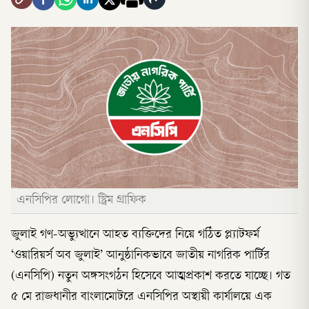
এনসিপির লোগো। স্ট্রিম গ্রাফিক
জুলাই গণ-অভ্যুত্থানে আহত ব্যক্তিদের নিয়ে গঠিত প্ল্যাটফর্ম
‘ওয়ারিয়র্স অব জুলাই’ আনুষ্ঠানিকভাবে জাতীয় নাগরিক পার্টির
(এনসিপি) নতুন অঙ্গসংগঠন হিসেবে আত্মপ্রকাশ করতে যাচ্ছে। গত
৫ মে রাজধানীর বাংলামোটরে এনসিপির অস্থায়ী কার্যালয়ে এক