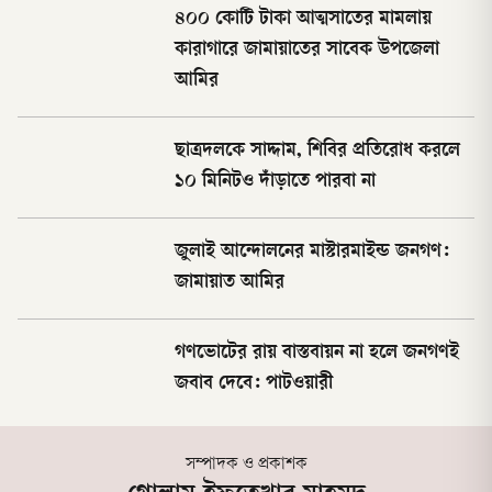
৪০০ কোটি টাকা আত্মসাতের মামলায়
কারাগারে জামায়াতের সাবেক উপজেলা
আমির
ছাত্রদলকে সাদ্দাম, শিবির প্রতিরোধ করলে
১০ মিনিটও দাঁড়াতে পারবা না
জুলাই আন্দোলনের মাস্টারমাইন্ড জনগণ:
জামায়াত আমির
গণভোটের রায় বাস্তবায়ন না হলে জনগণই
জবাব দেবে: পাটওয়ারী
সম্পাদক ও প্রকাশক