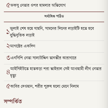
৫
জকসু নেতার ওপর হামলার অভিযোগ
সর্বাধিক পঠিত
জুলাই শেষ হয়ে যায়নি, সামনের দিনের লড়াইটি হতে হবে
১
বুদ্ধিবৃত্তিক লড়াই
২
আগস্টের একদিন
৩
এনসিপি নেতা সালাউদ্দিন তানভীর কারাগারে
আইসিইউতে হাতকড়া পরা ভাইরাল সেই আওয়ামী লীগ নেতার
৪
মৃত্যু
৫
কাবির দেওয়ান, শরীর পুরুষ হলো মেনে নিলাম
সম্পর্কিত