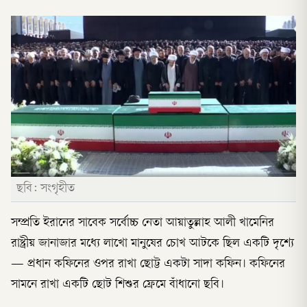
ছবি: সংগৃহীত
সম্প্রতি ইরানের সাবেক সর্বোচ্চ নেতা আয়াতুল্লাহ আলী খামেনির
রাষ্ট্রীয় জানাজার মধ্যে লাখো মানুষের চোখ আটকে ছিল একটি দৃশ্যে
— প্রধান কফিনের ওপর রাখা ছোট্ট একটা সাদা কফিন। কফিনের
সামনে রাখা একটি ছোট শিশুর ফ্রেমে বাঁধানো ছবি।