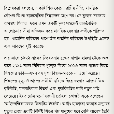
বিশ্লেষকরা বলছেন, একটি শিশু কোনো রাষ্ট্রীয় নীতি, সামরিক
কৌশল কিংবা রাজনৈতিক সিদ্ধান্তের অংশ নয়। সে যুদ্ধের সবচেয়ে
অসহায় শিকার। ফলে এমন একটি দৃশ্য সহজেই রাজনৈতিক
আলোচনার সীমা অতিক্রম করে মানবিক বেদনার প্রতীকে পরিণত
হয়। খামেনির কফিনের পাশে তাঁর নাতনির কফিনের উপস্থিতি এমনই
এক আবহের সৃষ্টি করেছে।
এর আগে ১৯৭২ সালের ভিয়েতনাম যুদ্ধের নাপাম হামলা থেকে শুরু
করে ২০১১ সালে সিরিয়ার গৃহযুদ্ধ কিংবা ২০২৩ সালে গাজায় নিহত
শিশুদের ছবি—এমন বহু দৃশ্য বিশ্বজনমতকে নাড়িয়ে দিয়েছে।
শিশুদের মৃত্যু ও তাদের প্রতীকী ছবিকে ঘিরে বহুবার আন্তর্জাতিক
কূটনীতি, মানবাধিকার বিতর্ক এবং যুদ্ধবিরতির দাবি নতুন গতি
পেয়েছে। ইসরায়েলি মনোবিজ্ঞানী তেহিলা কোগুট একে বলেছেন
‘আইডেন্টিফায়েবল ভিকটিম ইফেক্ট’। অর্থাৎ হাজারো অজ্ঞাত মানুষের
মৃত্যুর চেয়ে একটি নির্দিষ্ট শিশুর গল্প মানুষের মনে বেশি আবেগ তৈরি