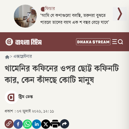
ফিচার
‘আমি যে কথাগুলো বলছি, তরুণরা বুঝতে
পারলে তাদের বয়স এক শ বছর বেড়ে যাবে’
>
এক্সপ্লেইনার
খামেনির কফিনের ওপর ছোট্ট কফিনটি
কার, কেন কাঁদছে কোটি মানুষ
স্ট্রিম ডেস্ক
প্রকাশ :
০৭ জুলাই ২০২৬, ১২: ১১