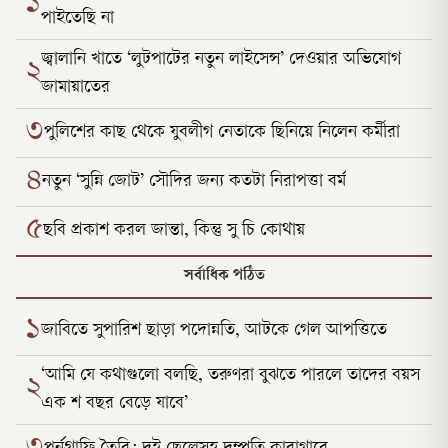
১
পাইতেছি না
জ্বালানি খাতে ‘লুটপাটের নতুন লাইসেন্স’ দেওয়ার অভিযোগ
২
জামায়াতের
৩
পুলিশের কাছ থেকে যুবলীগ নেতাকে ছিনিয়ে নিলেন কর্মীরা
৪
নতুন ‘সুন্নি জোট’ সৌদির জন্য কতটা নিরাপত্তা বর্ম
৫
ছবি প্রকাশ করল জান্তা, কিন্তু সু চি কোথায়
সর্বাধিক পঠিত
১
জাবিতে সুপারিশ ছাড়া পদোন্নতি, আটকে গেল আপত্তিতে
‘আমি যে কথাগুলো বলছি, তরুণরা বুঝতে পারলে তাদের বয়স
২
এক শ বছর বেড়ে যাবে’