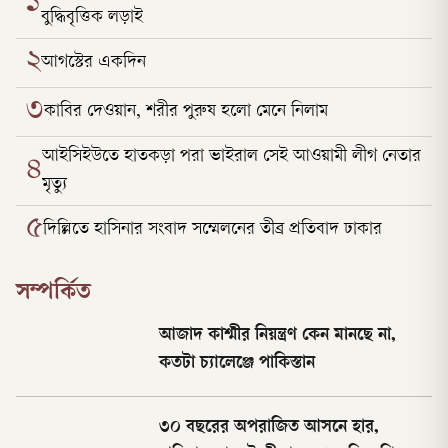
১
বুদ্ধিবৃত্তিক লড়াই
২
আগস্টের একদিন
৩
কাবির দেওয়ান, শরীর পুরুষ হলো মেনে নিলাম
আইসিইউতে হাতকড়া পরা ভাইরাল সেই আওয়ামী লীগ নেতার
৪
মৃত্যু
৫
দিল্লিতে হাসিনার সংবাদ সম্মেলনের তীব্র প্রতিবাদ ঢাকার
সম্পর্কিত
আজাদ কাশ্মীর নিয়ন্ত্রণ কেন মানছে না,
কতটা চ্যালেঞ্জে পাকিস্তান
৩০ বছরের অপরাজিত আসনে হার,