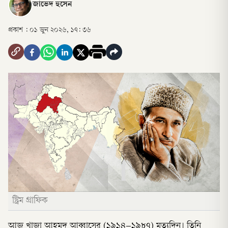
জাভেদ হুসেন
প্রকাশ :
০১ জুন ২০২৬, ১৭: ৩৬
স্ট্রিম গ্রাফিক
আজ খাজা আহমদ আব্বাসের (১৯১৪–১৯৮৭) মৃত্যুদিন। তিনি