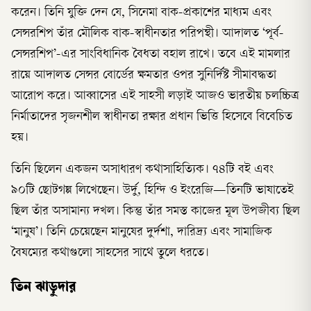
করেন। তিনি যুক্তি দেন যে, সিনেমা বাক-প্রকাশের মাধ্যম এবং
সেন্সরশিপ তাঁর মৌলিক বাক-স্বাধীনতার পরিপন্থী। আদালত ‘পূর্ব-
সেন্সরশিপ’-এর সাংবিধানিক বৈধতা বহাল রাখে। তবে এই মামলার
রায়ে আদালত সেন্সর বোর্ডের ক্ষমতার ওপর সুনির্দিষ্ট সীমাবদ্ধতা
আরোপ করে। আব্বাসের এই সাহসী লড়াই আজও ভারতীয় চলচ্চিত্র
নির্মাতাদের সৃজনশীল স্বাধীনতা রক্ষার প্রধান ভিত্তি হিসেবে বিবেচিত
হয়।
তিনি ছিলেন একজন অসাধারণ কথাসাহিত্যিক। ৭৪টি বই এবং
৯০টি ছোটগল্প লিখেছেন। উর্দু, হিন্দি ও ইংরেজি—তিনটি ভাষাতেই
ছিল তাঁর অসামান্য দখল। কিন্তু তাঁর সমস্ত কাজের মূল উপজীব্য ছিল
‘মানুষ’। তিনি চেয়েছেন মানুষের দুর্দশা, দারিদ্র্য এবং সামাজিক
বৈষম্যের কথাগুলো সাহসের সাথে তুলে ধরতে।
তিন ঝাড়ুদার