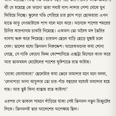
কাজ করেছে। কিন্তু গত কয়েক বছর ধরে তার নিজের জাত-ভাইদের
কী যে হয়েছে কে জানে! তারা সবাই বাপ-দাদার পেশা থেকে মুখ
ফিরিয়ে নিচ্ছে। স্কুলের গণ্ডি পেরিয়ে চার ক্লাস পড়া ছোকরারা এখন
হাতে ঝাড়ু নেওয়াটাকে পাপ বলে মনে করে। অনেকে পাশের শহরের
চিনির কারখানায় চাকরি নিয়েছে। একজন তো অবৈধ মদ তৈরির
ব্যবসা শুরু করে দিয়েছে। চারজন ছেলে বাড়ি ছেড়ে মুম্বাই চলে
গেল। তাদের মধ্যে তিনজন নিরুদ্দেশ। আরেকজনের কথা শোনা
গেছে, সে নাকি কোনো ফিল্ম কোম্পানিতে এক্সট্রা হিসেবে কাজ করে
আর তাজমহল হোটেলের পাশের ফুটপাতে রাত কাটায়।
‘বোকা কোথাকার!’ ছেলেটার কথা ভেবে জমাদার মনে মনে বলল,
‘লেখাপড়া জানা ঝাড়ুদার তো চার-পাঁচ বছরের মধ্যেই জমাদার হয়ে
যায়। আর তুই কিনা রাস্তায় রাত কাটাস!’
এরপর সে তাকাল সামনে দাঁড়িয়ে থাকা সেই তিনজন নতুন রিক্রুটের
দিকে। তিনজনই তার আদেশের অপেক্ষায় ছিল।