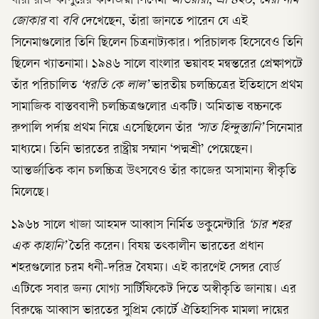
যারা রাজ কাপুরের কালজয়ী সিনেমা
আওয়ারা
,
শ্রী ৪২০
,
মেরা নাম
জোকার
বা
ববি
দেখেছেন, তাঁরা জানতে পারেন যে এই
সিনেমাগুলোর তিনি ছিলেন চিত্রনাট্যকার। পরিচালক হিসেবেও তিনি
ছিলেন খ্যাতনামা। ১৯৪৬ সালে বাংলার ভয়াবহ মন্বন্তরের প্রেক্ষাপটে
তাঁর পরিচালিত
‘ধরতি কে লাল’
ভারতীয় চলচ্চিত্রের ইতিহাসে প্রথম
সামাজিক বাস্তববাদী চলচ্চিত্রগুলোর একটি। অমিতাভ বচ্চনকে
রুপালি পর্দায় প্রথম নিয়ে এসেছিলেন তাঁর
‘সাত হিন্দুস্তানি’
সিনেমার
মাধ্যমে। তিনি ভারতের রাষ্ট্রীয় সম্মান ‘পদ্মশ্রী’ পেয়েছেন।
আন্তর্জাতিক কান চলচ্চিত্র উৎসবেও তাঁর কাজের অসামান্য স্বীকৃতি
মিলেছে।
১৯৬৮ সালে খাজা আহমদ আব্বাস নির্মিত ডকুমেন্টারি
‘চার শহর
এক কাহানি’
তৈরি করেন। বিষয় তৎকালীন ভারতের প্রধান
শহরগুলোর চরম ধনী-দরিদ্র বৈষম্য। এই কারণেই সেন্সর বোর্ড
এটিকে সবার জন্য যোগ্য সার্টিফিকেট দিতে অস্বীকৃতি জানায়। এর
বিরুদ্ধে আব্বাস ভারতের সুপ্রিম কোর্টে ঐতিহাসিক মামলা দায়ের