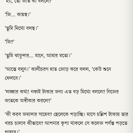
‘হ্যাঁ, তো জাত কী বললে?’
‘জি... কায়স্থ।’
‘তুমি মিথ্যে বলছ।’
‘জি?’
‘তুমি ঝাড়ুদার... মানে, আমার মতো।’
‘আস্তে বলুন।’ কালীচরণ হাত জোড় করে বলল, ‘কেউ শুনে
ফেলবে।’
‘লজ্জার কথা! নব্বই টাকার জন্য এত বড় মিথ্যে বললে? নিজের
জাতকে অস্বীকার করলে?’
‘কী করব জমাদার সাহেব? ছেলেকে পড়াচ্ছি। মাসে চল্লিশ টাকায় তার
খরচ চালাব কীভাবে? আপনার কৃপা থাকলে সে কলেজ পর্যন্ত পড়তে
পারবে।’