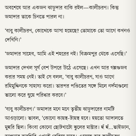
অবশেষে আর একজন ঝাড়ুদার বাকি রইল—কালীচরণ। কিন্তু
জমাদার তাকে চিনতে পারল না।
‘বাবু কালীচরণ, কোত্থেকে আসা হয়েছে? তোমাকে তো আগে কখনও
দেখিনি।’
‘জমাদার সাহেব, আমি এই শহরের নই। বিক্রমপুর থেকে এসেছি।’
জমাদার দেখল সূর্য বেশ উপরে উঠে এসেছে। এখন আর গল্পগুজব
করার সময় নেই। তাই সে বলল, ‘বাবু কালীচরণ, যাও আগে
রহিমুদ্দিনকে সাহায্য করো। তারপর পণ্ডিতের সঙ্গে মিলে নর্দমাগুলো
ভালো করে ধুয়ে পরিষ্কার করবে।’
‘বাবু কালীচরণ।’ জমাদার মনে মনে তৃতীয় ঝাড়ুদারের নামটি
আওড়ালো। ভাবল, ‘কোনো কায়স্থ-টায়স্থ হবে। হয়তো আদালতে
মুহুরি ছিল। কিংবা কোনো ছোটখাটো স্কুলের মাস্টার। হুঁ হুঁ…ভাইজান,