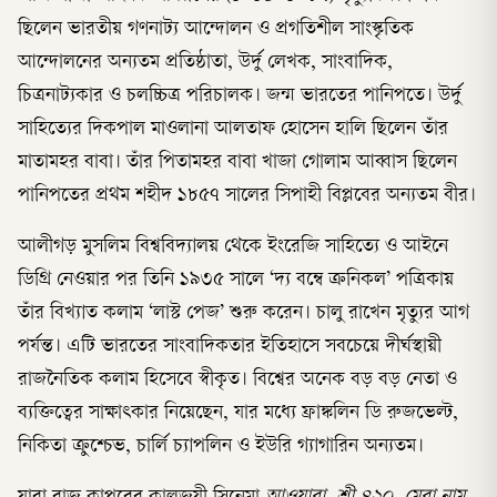
ছিলেন ভারতীয় গণনাট্য আন্দোলন ও প্রগতিশীল সাংস্কৃতিক
আন্দোলনের অন্যতম প্রতিষ্ঠাতা, উর্দু লেখক, সাংবাদিক,
চিত্রনাট্যকার ও চলচ্চিত্র পরিচালক। জন্ম ভারতের পানিপতে। উর্দু
সাহিত্যের দিকপাল মাওলানা আলতাফ হোসেন হালি ছিলেন তাঁর
মাতামহর বাবা। তাঁর পিতামহর বাবা খাজা গোলাম আব্বাস ছিলেন
পানিপতের প্রথম শহীদ ১৮৫৭ সালের সিপাহী বিপ্লবের অন্যতম বীর।
আলীগড় মুসলিম বিশ্ববিদ্যালয় থেকে ইংরেজি সাহিত্যে ও আইনে
ডিগ্রি নেওয়ার পর তিনি ১৯৩৫ সালে ‘দ্য বম্বে ক্রনিকল’ পত্রিকায়
তাঁর বিখ্যাত কলাম ‘লাস্ট পেজ’ শুরু করেন। চালু রাখেন মৃত্যুর আগ
পর্যন্ত। এটি ভারতের সাংবাদিকতার ইতিহাসে সবচেয়ে দীর্ঘস্থায়ী
রাজনৈতিক কলাম হিসেবে স্বীকৃত। বিশ্বের অনেক বড় বড় নেতা ও
ব্যক্তিত্বের সাক্ষাৎকার নিয়েছেন, যার মধ্যে ফ্রাঙ্কলিন ডি রুজভেল্ট,
নিকিতা ক্রুশ্চেভ, চার্লি চ্যাপলিন ও ইউরি গ্যাগারিন অন্যতম।