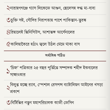
২
নারায়ণগঞ্জে গ্যাস লিকেজে আগুন, ছেলেসহ দগ্ধ মা-বাবা
৩
চুক্তি সই, সৌদির নিরাপত্তায় পাশে পাকিস্তান-তুরস্ক
৪
রিয়ালেই ভিনিসিউস, আশাভঙ্গ আর্সেনালের
৫
কালিয়াকৈরে হঠাৎ জ্বলে উঠল থেমে থাকা বাস
সর্বাধিক পঠিত
‘চিহ্ন’ পত্রিকার ২৫ বছর পূর্তিতে সম্পাদক শহীদ ইকবালের
১
সাক্ষাৎকার
বিলুপ্ত হচ্ছে র‍্যাব, স্পেশাল রেসপন্স ব্যাটালিয়ন আইনের খসড়া
২
প্রকাশ
৩
বিটিভির নতুন মহাপরিচালক কাজী জেসিন