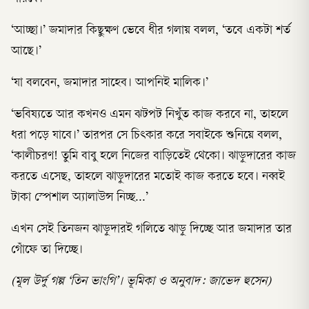
‘আচ্ছা।’ জমাদার কিছুক্ষণ ভেবে ধীর গলায় বলল, ‘তবে একটা শর্ত
আছে।’
‘যা বলবেন, জমাদার সাহেব। আপনিই মালিক।’
‘ভবিষ্যতে আর কখনও এমন ঝটপট নিখুঁত কাজ করবে না, তাহলে
ধরা পড়ে যাবে।’ তারপর সে চিৎকার করে সবাইকে শুনিয়ে বলল,
‘কালীচরণ! তুমি বাবু হলে নিজের বাড়িতেই থেকো। ঝাড়ুদারের কাজ
করতে এসেছ, তাহলে ঝাড়ুদারের মতোই কাজ করতে হবে। নব্বই
টাকা স্পেশাল অ্যালাউন্স নিচ্ছ...’
এখন সেই তিনজন ঝাড়ুদারই গলিতে ঝাড়ু দিচ্ছে আর জমাদার তার
গোঁফে তা দিচ্ছে।
(মূল উর্দু গল্প ‘তিন ভাংগি’। ভূমিকা ও অনুবাদ: জাভেদ হুসেন)