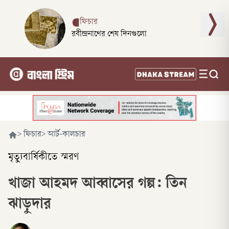
ফিচার
রবীন্দ্রনাথের শেষ দিনগুলো
>
ফিচার
>
আর্ট-কালচার
মৃত্যুবার্ষিকীতে স্মরণ
খাজা আহমদ আব্বাসের গল্প: তিন
ঝাড়ুদার