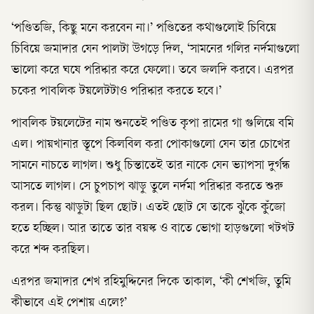
‘পণ্ডিতজি, কিছু মনে করবেন না।’ পণ্ডিতের কথাগুলোই চিবিয়ে
চিবিয়ে জমাদার যেন পালটা উগড়ে দিল, ‘সামনের গলির নর্দমাগুলো
ভালো করে ঘষে পরিষ্কার করে ফেলো। তবে জলদি করবে। এরপর
চকের পাবলিক টয়লেটটাও পরিষ্কার করতে হবে।’
পাবলিক টয়লেটের নাম শুনতেই পণ্ডিত কৃপা রামের গা গুলিয়ে বমি
এল। পায়খানার স্তূপে কিলবিল করা পোকাগুলো যেন তার চোখের
সামনে নাচতে লাগল। শুধু চিন্তাতেই তার নাকে যেন ভ্যাপসা দুর্গন্ধ
আসতে লাগল। সে চুপচাপ ঝাড়ু তুলে নর্দমা পরিষ্কার করতে শুরু
করল। কিন্তু ঝাড়ুটা ছিল ছোট। এতই ছোট যে তাকে ঝুঁকে কুঁজো
হতে হচ্ছিল। আর তাতে তার বয়স্ক ও বাতে ভোগা হাড়গুলো খটখট
করে শব্দ করছিল।
এরপর জমাদার শেখ রহিমুদ্দিনের দিকে তাকাল, ‘কী শেখজি, তুমি
কীভাবে এই পেশায় এলে?’