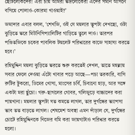
ছোটলোকদের! এরা চায় আমরা ভদ্রলোকেরা এদের সমান আসনে
বসিয়ে পোলাও-কোরমা খাওয়াই?’
জমাদার এবার বলল, ‘শেখজি, ওই যে ময়লার স্তূপটা দেখছো, ওটা
ঝুড়িতে ভরে মিউনিসিপ্যালিটির গাড়িতে তুলে দাও। তারপর
পণ্ডিতজিকে চকের পাবলিক টয়লেট পরিষ্কারের কাজে সাহায্য করতে
হবে।’
রহিমুদ্দিন ময়লা ঝুড়িতে ভরতে শুরু করতেই দেখল, তাতে মহল্লায়
সবার ফেলে দেওয়া এঁটো খাবার পড়ে আছে—পচা তরকারি, বাসি
রুটির টুকরো, ডিমের খোসা, মাংসের চর্বি, চিবানো হাড়, আর সঙ্গে
একটা মরা ছুঁচো। গরু-ছাগলের গোবর, গলিজুড়ে বাচ্চাদের করা
পায়খানা। ময়লার স্তূপটা যত কমতে লাগল, তার দুর্গন্ধের ভ্যাপসা
ভাব তত বাড়তে লাগল। শেষমেশ অবস্থা এমন দাঁড়াল যে, দুর্গন্ধের
চোটে রহিমুদ্দিনকে নিজের বমি করা জায়গাটাও পরিষ্কার করতে
হলো।