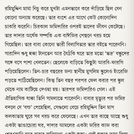
রহিমুদ্দিন মাথা নিচু করে মুখটা এমনভাবে করে দাঁড়িয়ে ছিল যেন
কোনো অন্যায় করেছে। তার বংশে এর আগে কেউ কোনোদিন
চাকরি করেনি। চিরকাল জমিদারির ওপরই তাদের জীবন কেটেছে।
তার দাদার অর্ধেক সম্পত্তি এক বাঈজির পেছনে খরচ হয়ে
গিয়েছিল। তার বাবা কোনো ভারী বিলাসিতার ভার বইতে পারেননি।
সারাদিন শুধু হুক্কা টানতেন আর বৈঠকি ঘরে তার মতো ‘ভদ্র’ বন্ধুদের
সঙ্গে বসে পাশা খেলতেন। ছেলেকে বাড়িতে কিছুটা আরবি-ফারসি
পড়িয়েছিলেন। তিন-চার বছরের জন্য স্থানীয় মুসলিম স্কুলেও ইংরেজি
পড়তে পাঠিয়েছিলেন। কিন্তু তিন বছর পরপর ফেল করার পর স্কুল
থেকে নাম কাটিয়ে দেওয়া হয়। তারপর জমিদারিও গেল। এই
ঐতিহাসিক ধাক্কা তিনি সামলাতে পারেননি। বাবার মৃত্যুর পর জমির
বদলে যে ‘বন্ড’ পেয়েছিল, সেগুলো বেচে রহিমুদ্দিন তিন মাস
কলকাতায় ঘুরে সব খরচ করে ফেলেছে। এখন তার কাছে আছে শুধু
একটা ভাঙাচোরা ঘর, দাদার আমলের একটা জরির কাজ করা