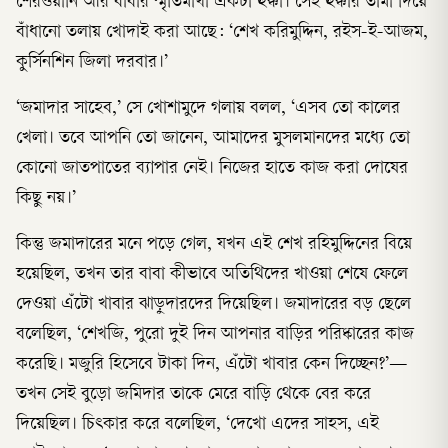
শেরওয়ানি আর বাবার স্মৃতিমাখা একটা হুক্কা। সেই হুক্কার তামা দিয়ে
বাঁধানো তলায় খোদাই করা আছে: ‘শেখ করিমুদ্দিন, রইস-ই-আজম,
কুর্সিনশিন জিলা দরবার।’
‘জমাদার সাহেব,’ সে খোশামুদে গলায় বলল, ‘এসব তো কালের
খেলা। তবে আপনি তো জানেন, আমাদের মুসলমানদের মধ্যে তো
কোনো জাতপাতের ব্যাপার নেই। নিজের হাতে কাজ করা দোষের
কিছু নয়।’
কিন্তু জমাদারের মনে পড়ে গেল, যখন এই শেখ রহিমুদ্দিনের বিয়ে
হয়েছিল, তখন তার বাবা কীভাবে অতিথিদের খাওয়া শেষে ফেলে
দেওয়া এঁটো খাবার ঝাড়ুদারদের দিয়েছিল। জমাদারের বড় ছেলে
বলেছিল, ‘শেখজি, পুরো দুই দিন আপনার বাড়ির পরিষ্কারের কাজ
করেছি। মজুরি হিসেবে টাকা দিন, এঁটো খাবার কেন দিচ্ছেন?’—
তখন সেই বুড়ো জমিদার তাকে মেরে বাড়ি থেকে বের করে
দিয়েছিল। চিৎকার করে বলেছিল, ‘দেখো এদের সাহস, এই