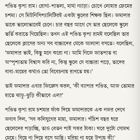
পণ্ডিত কৃপা রাম। রোগা-পাতলা, মাথা ন্যাড়া। চোখে লোহার ফ্রেমের
চশমা। সে মিউনিসিপ্যালিটিরই একটা স্কুলের শিক্ষক ছিল। জমাদার
তাকে ভালোভাবেই চেনে। চার বছর আগে সে তার ছেলেকে স্কুলে
ভর্তি করাতে গিয়েছিল। তখন এই পণ্ডিত কৃপা রামই বলেছিল তার
ছেলেকে ক্লাসের অন্য সব বাচ্চাদের থেকে আলাদা বসতে। বলেছিল,
‘জমাদার ভাই, কিছু মনে করো না। আমি নিজে জাতপাত বা
অস্পৃশ্যতায় বিশ্বাস করি না, কিন্তু স্কুলে যে বাচ্চারা পড়ে, তাদের
বাবা-মায়ের কথাও তো বিবেচনায় রাখতে হয়।’
তাই জমাদার এবার জিজ্ঞেস করল, ‘কী ব্যাপার পণ্ডিত, আজ তোমার
হাতে ঝাড়ু-ঝুড়ি কীভাবে এল?’
পণ্ডিত কৃপা রাম চশমার ফাঁক দিয়ে জমাদারকে এক নজর দেখে
জবাব দিল, ‘সব কলিযুগের মায়া, জমাদার। পঁচিশ বছর ধরে
ছেলেদের পড়াচ্ছি, তাও বেতন পাই সত্তর টাকা। ঘরে দুটো সোমত্থ
মেয়ে। বিয়ে না দিয়ে বসে আছি। মরিয়া না হয়ে উপায় কী!’