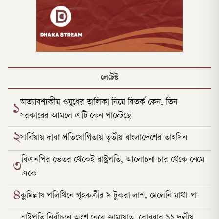
লেটেস্ট
অত্যাবশ্যকীয় ওষুধের তালিকা নিয়ে বিতর্ক কেন, তিন
১
সরকারের আমলে এটি কেন পাল্টেছে
২
সার্বিয়ায় দাবা প্রতিযোগিতায় তৃতীয় বাংলাদেশের তাহসিন
বিএনপির ভেতর থেকেই রাষ্ট্রপতি, আলোচনা চার থেকে নেমে
৩
একে
৪
কুমিল্লায় পলিথিনে গৃহকর্ত্রীর ৯ টুকরা লাশ, মেলেনি মাথা-পা
রাষ্ট্রপতি নির্বাচনে অংশ নেবে জামায়াত, রোববার ১১ দলীয়