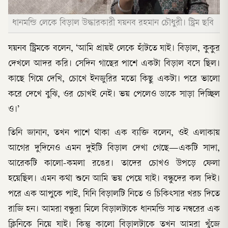
ধানমন্ডি লেকে বিড়াল উদ্ধারকারী যয়নব রহমান চৌধুরী। স্ট্রিম ছবি
যয়নব স্ট্রিমকে বলেন, ‘আমি প্রায়ই লেকে হাঁটতে যাই। বিড়াল, কুকুর
দেখলে আদর করি। সেদিন গাছের পাশে একটা বিড়াল বসে ছিল।
কাছে গিয়ে দেখি, চোখে ইনজুরির মতো কিছু একটা। পরে ভালো
করে দেখে বুঝি, ওর চোখই নেই। ভয় পেলেও ডাকে সাড়া দিচ্ছিল
ও।’
তিনি জানান, তখন পাশে থাকা এক ব্যক্তি বলেন, ওই এলাকায়
আগের দুদিনেও এমন দুইটি বিড়াল দেখা গেছে—একটি সাদা,
আরেকটি কালো-কমলা রঙের। তাদের চোখও উপড়ে ফেলা
হয়েছিল। এমন কথা শুনে আমি ভয় পেয়ে যাই। বন্ধুদের কল দিই।
পরে এক আপুকে পাই, যিনি বিড়ালটি নিতে ও চিকিৎসার খরচ দিতে
রাজি হন। আমরা বন্ধুরা মিলে বিড়ালটাকে ধানমন্ডি সাত নম্বরের এক
ক্লিনিকে নিয়ে যাই। কিন্তু কালো বিড়ালটাকে তখন আমরা খুঁজে