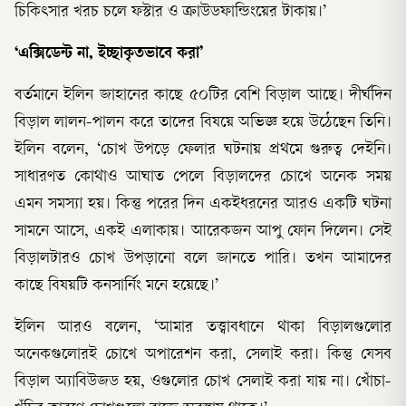
চিকিৎসার খরচ চলে ফস্টার ও ক্রাউডফান্ডিংয়ের টাকায়।’
‘এক্সিডেন্ট না, ইচ্ছাকৃতভাবে করা’
বর্তমানে ইলিন জাহানের কাছে ৫০টির বেশি বিড়াল আছে। দীর্ঘদিন
বিড়াল লালন-পালন করে তাদের বিষয়ে অভিজ্ঞ হয়ে উঠেছেন তিনি।
ইলিন বলেন, ‘চোখ উপড়ে ফেলার ঘটনায় প্রথমে গুরুত্ব দেইনি।
সাধারণত কোথাও আঘাত পেলে বিড়ালদের চোখে অনেক সময়
এমন সমস্যা হয়। কিন্তু পরের দিন একইধরনের আরও একটি ঘটনা
সামনে আসে, একই এলাকায়। আরেকজন আপু ফোন দিলেন। সেই
বিড়ালটারও চোখ উপড়ানো বলে জানতে পারি। তখন আমাদের
কাছে বিষয়টি কনসার্নিং মনে হয়েছে।’
ইলিন আরও বলেন, ‘আমার তত্ত্বাবধানে থাকা বিড়ালগুলোর
অনেকগুলোরই চোখে অপারেশন করা, সেলাই করা। কিন্তু যেসব
বিড়াল অ্যাবিউজড হয়, ওগুলোর চোখ সেলাই করা যায় না। খোঁচা-