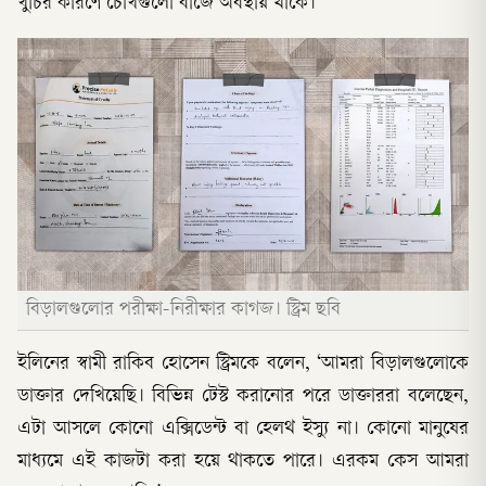
খুঁচির কারণে চোখগুলো বাজে অবস্থায় থাকে।’
বিড়ালগুলোর পরীক্ষা-নিরীক্ষার কাগজ। স্ট্রিম ছবি
ইলিনের স্বামী রাকিব হোসেন স্ট্রিমকে বলেন, ‘আমরা বিড়ালগুলোকে
ডাক্তার দেখিয়েছি। বিভিন্ন টেস্ট করানোর পরে ডাক্তাররা বলেছেন,
এটা আসলে কোনো এক্সিডেন্ট বা হেলথ ইস্যু না। কোনো মানুষের
মাধ্যমে এই কাজটা করা হয়ে থাকতে পারে। এরকম কেস আমরা