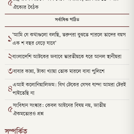
৫
ঐক্যের বৈঠক
সর্বাধিক পঠিত
‘আমি যে কথাগুলো বলছি, তরুণরা বুঝতে পারলে তাদের বয়স
১
এক শ বছর বেড়ে যাবে’
২
বাংলাদেশি আটকের জবাবে ভারতীয়কে ধরে আনল স্থানীয়রা
৩
বাবার কান্না, টাকা খ্যায়া তোক মারলে বাবা পুলিশে
এআই কলোনিয়ালিজম: বিগ টেকের যেসব ধান্দা আমরা টেরই
৪
পাইতেছি না
সংবিধান সংস্কার: কেবল আইনের বিষয় নয়, জাতীয়
৫
ঐকমত্যেরও প্রশ্ন
সম্পর্কিত