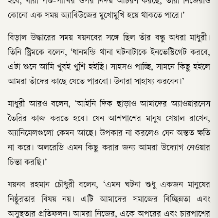
হবে, যারা পশু-পাখির ওপর নির্দয় আচরণ করছে, তারা নিজেরাও
কোনো এক সময় অ্যাবিউজের মুখোমুখি হয়ে থাকতে পারে।’
বিড়াল উদ্ধারের সময় যয়নবের সঙ্গে ছিল তাঁর বন্ধু অধরা মাধুরী।
তিনি স্ট্রিমকে বলেন, ‘ধানমন্ডি থানা ঘটনাটাকে ইনভেস্টিগেট করবে,
এটা শুনে আমি খুবই খুশি হইছি। সাহসও পাচ্ছি, সামনে কিছু হইলে
আমরা তাঁদের কাছে যেতে পারবো। উনারা সাহায্য করবেন।’
মাধুরী আরও বলেন, ‘আইনি দিক ছাড়াও আমাদের অ্যাওয়ারনেস
তৈরির কাজ করতে হবে। যেন আশপাশের মানুষ খেয়াল রাখেন,
অ্যানিমেলগুলো কেমন আছে। উপকার না করলেও যেন অন্তত ক্ষতি
না করে। অলরেডি এমন কিছু করার জন্য আমরা উদ্যোগ নেওয়ার
চিন্তা করছি।’
যয়নব রহমান চৌধুরী বলেন, ‘এমন ঘটনা শুধু একজন মানুষের
নিষ্ঠুরতার বিষয় নয়। এটি আমাদের সমাজের বিচ্ছিন্নতা এবং
অসুস্থতার প্রতিফলন। আমরা নিজের, একে অপরের এবং চারপাশের