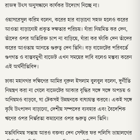
রাজস্ব উৎস অনুসন্ধানে কার্যকর উদ্যোগ নিচ্ছে না।
ওয়াসরেসুল করিম বলেন, করের হার বাড়ানো সহজ হলেও করের
আওতা বাড়ানোই প্রকৃত দক্ষতার পরিচয়। যাঁরা নিয়মিত কর দেন,
তাঁদের ওপর অতিরিক্ত চাপ না বাড়িয়ে, যাঁরা কর ফাঁকি দেন তাঁদের
করের আওতায় আনতে গুরুত্ব দেন তিনি। বড় বাজেটের পরিবর্তে
গুণগত ও বাস্তবমুখী বাজেট এখন সময়ের দাবি বলেও মন্তব্য করেন
এই অর্থনীতিবিদ।
ঢাকা মহানগর দক্ষিণের আমির নূরুল ইসলাম বুলবুল বলেন, দুর্নীতি
নিয়ন্ত্রণ করা না গেলে বাজেটের আকার বৃদ্ধির সঙ্গে সঙ্গে অপচয় ও
অনিয়মও বাড়বে, যা টেকসই উন্নয়নকে বাধাগ্রস্ত করবে। একই সঙ্গে
কৃষি উৎপাদন বাড়ানো, দেশীয় সম্পদের ব্যবহার এবং বৈদেশিক
ঋণের ওপর নির্ভরতা কমানোর ওপর গুরুত্ব দেন তিনি।
মতবিনিময় সভায় আরও বক্তব্য দেন সেন্টার ফর পলিসি ডায়ালগের