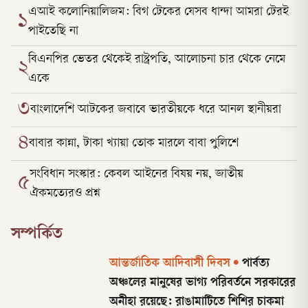
এআই কলোনিয়ালিজম: বিগ টেকের যেসব ধান্দা আমরা টেরই
১
পাইতেছি না
বিএনপির ভেতর থেকেই রাষ্ট্রপতি, আলোচনা চার থেকে নেমে
২
একে
৩
বাংলাদেশি আটকের জবাবে ভারতীয়কে ধরে আনল স্থানীয়রা
৪
বাবার কান্না, টাকা খ্যায়া তোক মারলে বাবা পুলিশে
সংবিধান সংস্কার: কেবল আইনের বিষয় নয়, জাতীয়
৫
ঐকমত্যেরও প্রশ্ন
সম্পর্কিত
আন্তর্জাতিক আদিবাসী দিবস
•
পার্বত্য
অঞ্চলের মানুষের ভাগ্য পরিবর্তনে সরকারের
অনীহা রয়েছে: রাঙামাটিতে শিশির চাকমা