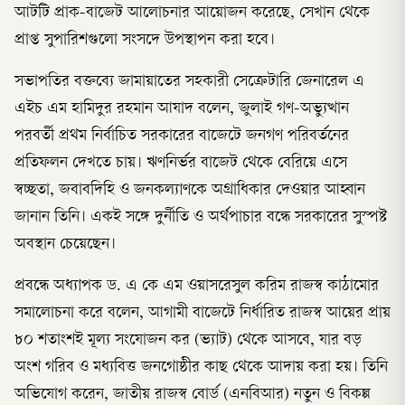
আটটি প্রাক-বাজেট আলোচনার আয়োজন করেছে, সেখান থেকে
প্রাপ্ত সুপারিশগুলো সংসদে উপস্থাপন করা হবে।
সভাপতির বক্তব্যে জামায়াতের সহকারী সেক্রেটারি জেনারেল এ
এইচ এম হামিদুর রহমান আযাদ বলেন, জুলাই গণ-অভ্যুত্থান
পরবর্তী প্রথম নির্বাচিত সরকারের বাজেটে জনগণ পরিবর্তনের
প্রতিফলন দেখতে চায়। ঋণনির্ভর বাজেট থেকে বেরিয়ে এসে
স্বচ্ছতা, জবাবদিহি ও জনকল্যাণকে অগ্রাধিকার দেওয়ার আহ্বান
জানান তিনি। একই সঙ্গে দুর্নীতি ও অর্থপাচার বন্ধে সরকারের সুস্পষ্ট
অবস্থান চেয়েছেন।
প্রবন্ধে অধ্যাপক ড. এ কে এম ওয়াসরেসুল করিম রাজস্ব কাঠামোর
সমালোচনা করে বলেন, আগামী বাজেটে নির্ধারিত রাজস্ব আয়ের প্রায়
৮০ শতাংশই মূল্য সংযোজন কর (ভ্যাট) থেকে আসবে, যার বড়
অংশ গরিব ও মধ্যবিত্ত জনগোষ্ঠীর কাছ থেকে আদায় করা হয়। তিনি
অভিযোগ করেন, জাতীয় রাজস্ব বোর্ড (এনবিআর) নতুন ও বিকল্প