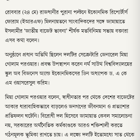
রোববার (২৪ মে) রাজধানীর পুরানা পল্টনে ইকোনমিক রিপোর্টার্স
ফোরাম (ইআরএফ) মিলনায়তনে সাংবাদিকদের সঙ্গে জামায়াতে
ইসলামীর ‘জাতীয় বাজেট ভাবনা’ শীর্ষক মতবিনিময় সভায় বক্তারা
এসব কথা বলেন।
অনুষ্ঠানে প্রধান অতিথি ছিলেন দলটির সেক্রেটারি জেনারেল মিয়া
গোলাম পরওয়ার। প্রবন্ধ উপস্থাপন করেন নর্থ সাউথ বিশ্ববিদ্যালয়ের
স্কুল অব বিজনেস অ্যান্ড ইকোনমিকসের ডিন অধ্যাপক ড. এ কে
এম ওয়াসরেসুল করিম।
মিয়া গোলাম পরওয়ার বলেন, স্বাধীনতার পর থেকে দেশের বাজেটের
আকার ধারাবাহিকভাবে বাড়লেও জনগণের জীবনমান ও প্রত্যাশার
প্রতিফলন ঘটেনি। বিরোধী দল হিসেবে জামায়াত কেবল সমালোচনা
নয়, সরকারের অর্থনৈতিক কর্মকাণ্ডকে আরও শক্তিশালী করতে
গঠনমূলক ভূমিকা রাখতে চায়। এ লক্ষ্যে দলটি ইতোমধ্যে সাত থেকে