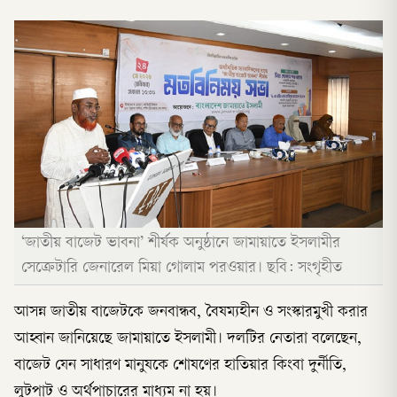
‘জাতীয় বাজেট ভাবনা’ শীর্ষক অনুষ্ঠানে জামায়াতে ইসলামীর
সেক্রেটারি জেনারেল মিয়া গোলাম পরওয়ার। ছবি: সংগৃহীত
আসন্ন জাতীয় বাজেটকে জনবান্ধব, বৈষম্যহীন ও সংস্কারমুখী করার
আহ্বান জানিয়েছে জামায়াতে ইসলামী। দলটির নেতারা বলেছেন,
বাজেট যেন সাধারণ মানুষকে শোষণের হাতিয়ার কিংবা দুর্নীতি,
লুটপাট ও অর্থপাচারের মাধ্যম না হয়।