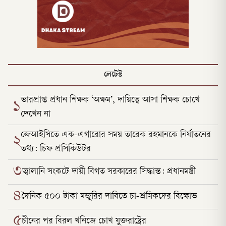
লেটেস্ট
ভারপ্রাপ্ত প্রধান শিক্ষক ‘অক্ষম’, দায়িত্বে আসা শিক্ষক চোখে
১
দেখেন না
জেআইসিতে এক-এগারোর সময় তারেক রহমানকে নির্যাতনের
২
তথ্য: চিফ প্রসিকিউটর
৩
জ্বালানি সংকটে দায়ী বিগত সরকারের সিদ্ধান্ত: প্রধানমন্ত্রী
৪
দৈনিক ৫০০ টাকা মজুরির দাবিতে চা-শ্রমিকদের বিক্ষোভ
৫
চীনের পর বিরল খনিজে চোখ যুক্তরাষ্ট্রের