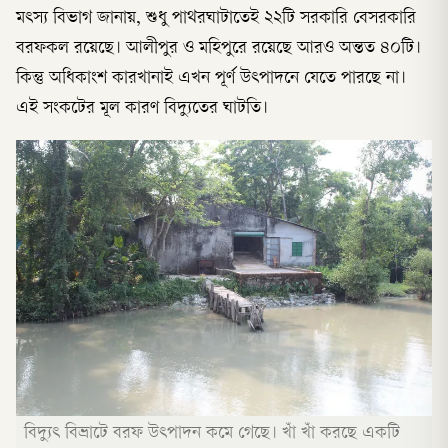
মৎস্য বিভাগ জানায়, শুধু পাথরঘাটাতেই ২২টি সরকা‌রি বেসরকারি
বরফকল রয়েছে। আলীপুর ও মহিপুরে রয়েছে আরও অন্তত ৪০টি।
কিন্তু অধিকাংশ কারখানাই এখন পূর্ণ উৎপাদনে যেতে পারছে না।
এই সংকটের মূল কারণ বিদ্যুতের ঘাটতি।
বিদ্যুৎ বিভ্রাটে বরফ উৎপাদন কমে গেছে। খাঁ খাঁ করছে একটি