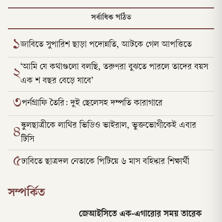
সর্বাধিক পঠিত
১
জাবিতে সুপারিশ ছাড়া পদোন্নতি, আটকে গেল আপত্তিতে
‘আমি যে কথাগুলো বলছি, তরুণরা বুঝতে পারলে তাদের বয়স
২
এক শ বছর বেড়ে যাবে’
৩
পর্নগ্রাফি তৈরি: দুই ছেলেসহ দম্পতি কারাগারে
স্কুলছাত্রীকে লাথির ভিডিও ভাইরাল, ভুক্তভোগীকেই এবার
৪
টিসি
৫
ঢাবিতে ছাত্রদল নেতাকে পিটিয়ে ৬ মাস বহিষ্কার শিক্ষার্থী
সম্পর্কিত
জেআইসিতে এক-এগারোর সময় তারেক