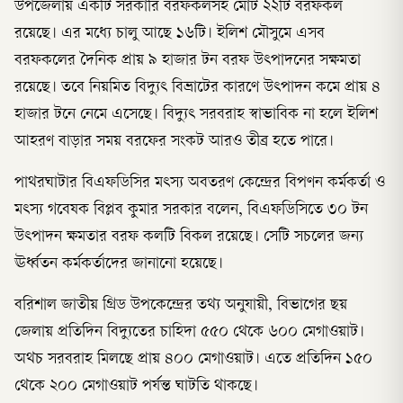
উপজেলায় একটি সরকারি বরফকলসহ মোট ২২টি বরফকল
রয়েছে। এর মধ্যে চালু আছে ১৬টি। ইলিশ মৌসুমে এসব
বরফকলের দৈনিক প্রায় ৯ হাজার টন বরফ উৎপাদনের সক্ষমতা
রয়েছে। তবে নিয়মিত বিদ্যুৎ বিভ্রাটের কারণে উৎপাদন কমে প্রায় ৪
হাজার টনে নেমে এসেছে। বিদ্যুৎ সরবরাহ স্বাভাবিক না হলে ইলিশ
আহরণ বাড়ার সময় বরফের সংকট আরও তীব্র হতে পারে।
পাথরঘাটার বিএফডিসির মৎস্য অবতরণ কেন্দ্রের বিপণন কর্মকর্তা ও
মৎস্য গবেষক বিপ্লব কুমার সরকার ব‌লেন, বিএফডিসিতে ৩০ টন
উৎপাদন ক্ষমতার বরফ কল‌টি বিকল র‌য়ে‌ছে। সে‌টি সচ‌লের জন্য
ঊর্ধ্বতন কর্মকর্তাদের জানা‌নো হ‌য়ে‌ছে।
বরিশাল জাতীয় গ্রিড উপকেন্দ্রের তথ্য অনুযায়ী, বিভাগের ছয়
জেলায় প্রতিদিন বিদ্যুতের চাহিদা ৫৫০ থেকে ৬০০ মেগাওয়াট।
অথচ সরবরাহ মিলছে প্রায় ৪০০ মেগাওয়াট। এতে প্রতিদিন ১৫০
থেকে ২০০ মেগাওয়াট পর্যন্ত ঘাটতি থাকছে।