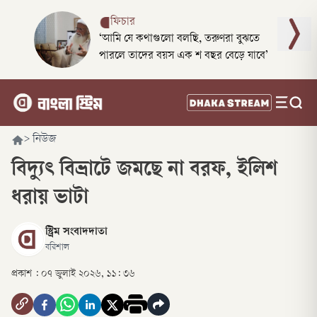
ফিচার
‘আমি যে কথাগুলো বলছি, তরুণরা বুঝতে
পারলে তাদের বয়স এক শ বছর বেড়ে যাবে’
>
নিউজ
বিদ্যুৎ বিভ্রাটে জমছে না বরফ, ইলিশ
ধরায় ভাটা
স্ট্রিম সংবাদদাতা
বরিশাল
প্রকাশ :
০৭ জুলাই ২০২৬, ১১: ৩৬