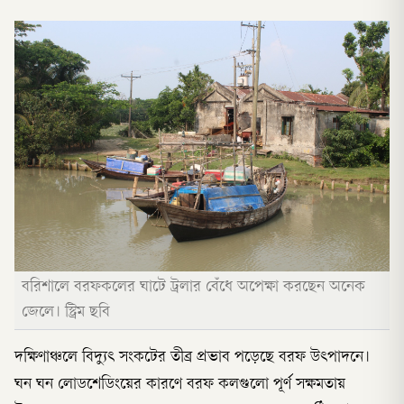
বরিশালে বরফকলের ঘাটে ট্রলার বেঁধে অপেক্ষা করছেন অনেক
জেলে। স্ট্রিম ছবি
দক্ষিণাঞ্চলে বিদ্যুৎ সংকটের তীব্র প্রভাব পড়েছে বরফ উৎপাদনে।
ঘন ঘন লোডশেডিংয়ের কারণে বরফ কলগুলো পূর্ণ সক্ষমতায়