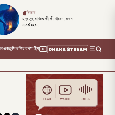
ফিচার
হাড় সুস্থ রাখতে কী কী খাবেন, কখন
সতর্ক হবেন
নার
এক্সক্লুসিভ
ফিচার
পপ স্ট্রিম