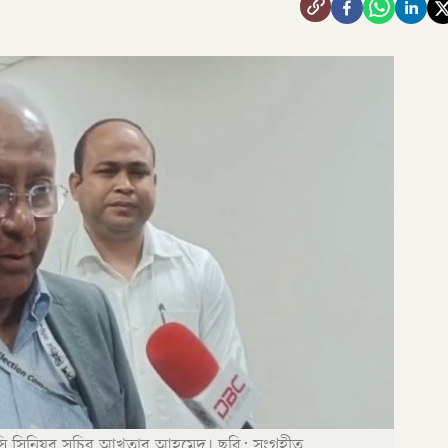
ইসি সিনিয়র সচিব আখতার আহমেদ। ছবি: সংগৃহীত