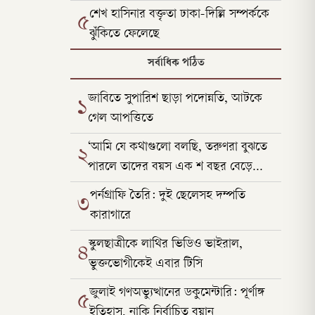
শেখ হাসিনার বক্তৃতা ঢাকা-দিল্লি সম্পর্ককে
৫
ঝুঁকিতে ফেলেছে
সর্বাধিক পঠিত
জাবিতে সুপারিশ ছাড়া পদোন্নতি, আটকে
১
গেল আপত্তিতে
‘আমি যে কথাগুলো বলছি, তরুণরা বুঝতে
২
পারলে তাদের বয়স এক শ বছর বেড়ে
যাবে’
পর্নগ্রাফি তৈরি: দুই ছেলেসহ দম্পতি
৩
কারাগারে
স্কুলছাত্রীকে লাথির ভিডিও ভাইরাল,
৪
ভুক্তভোগীকেই এবার টিসি
জুলাই গণঅভ্যুত্থানের ডকুমেন্টারি: পূর্ণাঙ্গ
৫
ইতিহাস, নাকি নির্বাচিত বয়ান