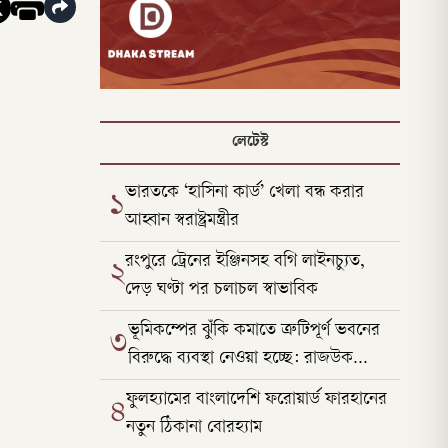
লেটেস্ট
ভারতকে ‘হাসিনা কার্ড’ খেলা বন্ধ করার
১
আহ্বান স্বরাষ্ট্রমন্ত্রীর
রংপুরে ট্রেনের ইঞ্জিনসহ বগি লাইনচ্যুত,
২
দেড় ঘণ্টা পর চলাচল স্বাভাবিক
ভূমিকম্পের ঝুঁকি কমাতে ত্রুটিপূর্ণ ভবনের
৩
বিরুদ্ধে ব্যবস্থা নেওয়া হচ্ছে: রাজউক
চেয়ারম্যান
ফুলহ্যামের বাংলাদেশি ফরোয়ার্ড ফারহানের
৪
নতুন ঠিকানা বোরহ্যাম