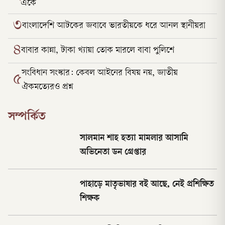
একে
৩
বাংলাদেশি আটকের জবাবে ভারতীয়কে ধরে আনল স্থানীয়রা
৪
বাবার কান্না, টাকা খ্যায়া তোক মারলে বাবা পুলিশে
সংবিধান সংস্কার: কেবল আইনের বিষয় নয়, জাতীয়
৫
ঐকমত্যেরও প্রশ্ন
সম্পর্কিত
সালমান শাহ হত্যা মামলার আসামি
অভিনেতা ডন গ্রেপ্তার
পাহাড়ে মাতৃভাষার বই আছে, নেই প্রশিক্ষিত
শিক্ষক