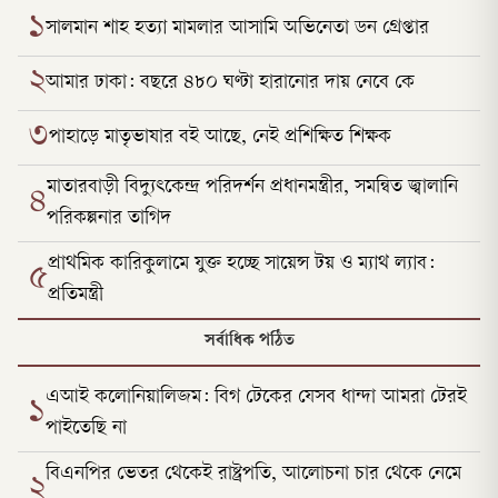
১
সালমান শাহ হত্যা মামলার আসামি অভিনেতা ডন গ্রেপ্তার
২
আমার ঢাকা: বছরে ৪৮০ ঘণ্টা হারানোর দায় নেবে কে
৩
পাহাড়ে মাতৃভাষার বই আছে, নেই প্রশিক্ষিত শিক্ষক
মাতারবাড়ী বিদ্যুৎকেন্দ্র পরিদর্শন প্রধানমন্ত্রীর, সমন্বিত জ্বালানি
৪
পরিকল্পনার তাগিদ
প্রাথমিক কারিকুলামে যুক্ত হচ্ছে সায়েন্স টয় ও ম্যাথ ল্যাব:
৫
প্রতিমন্ত্রী
সর্বাধিক পঠিত
এআই কলোনিয়ালিজম: বিগ টেকের যেসব ধান্দা আমরা টেরই
১
পাইতেছি না
বিএনপির ভেতর থেকেই রাষ্ট্রপতি, আলোচনা চার থেকে নেমে
২