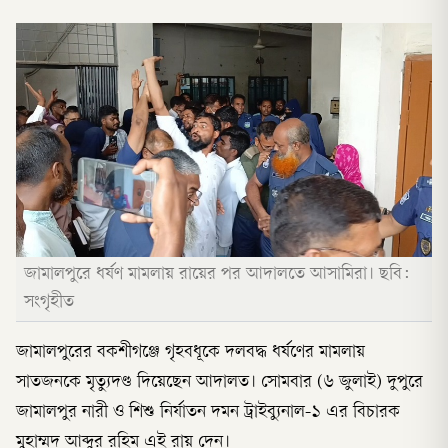
জামালপুরে ধর্ষণ মামলায় রায়ের পর আদালতে আসামিরা। ছবি:
সংগৃহীত
জামালপুরের বকশীগঞ্জে গৃহবধূকে দলবদ্ধ ধর্ষণের মামলায়
সাতজনকে মৃত্যুদণ্ড দিয়েছেন আদালত। সোমবার (৬ জুলাই) দুপুরে
জামালপুর নারী ও শিশু নির্যাতন দমন ট্রাইব্যুনাল-১ এর বিচারক
মুহাম্মদ আব্দুর রহিম এই রায় দেন।