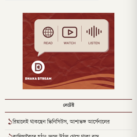
লেটেস্ট
১
রিয়ালেই থাকছেন ভিনিসিউস, আশাভঙ্গ আর্সেনালের