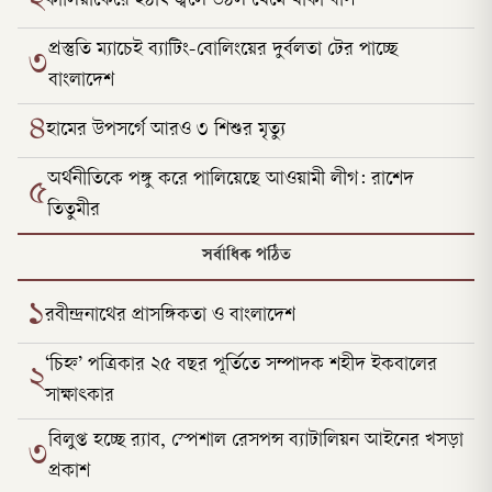
২
কালিয়াকৈরে হঠাৎ জ্বলে উঠল থেমে থাকা বাস
প্রস্তুতি ম্যাচেই ব্যাটিং-বোলিংয়ের দুর্বলতা টের পাচ্ছে
৩
বাংলাদেশ
৪
হামের উপসর্গে আরও ৩ শিশুর মৃত্যু
অর্থনীতিকে পঙ্গু করে পালিয়েছে আওয়ামী লীগ: রাশেদ
৫
তিতুমীর
সর্বাধিক পঠিত
১
রবীন্দ্রনাথের প্রাসঙ্গিকতা ও বাংলাদেশ
‘চিহ্ন’ পত্রিকার ২৫ বছর পূর্তিতে সম্পাদক শহীদ ইকবালের
২
সাক্ষাৎকার
বিলুপ্ত হচ্ছে র‍্যাব, স্পেশাল রেসপন্স ব্যাটালিয়ন আইনের খসড়া
৩
প্রকাশ