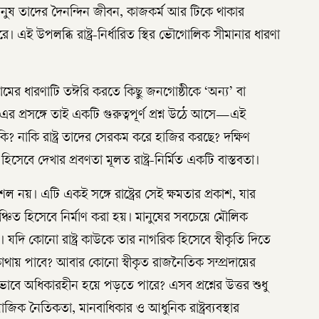
ানুষ তাদের দৈনন্দিন জীবন, কাজকর্ম আর টিকে থাকার
 করে। এই উপলব্ধি রাষ্ট্র-নির্ধারিত স্থির ভৌগোলিক সীমানার ধারণা
্তা নামের ধারণাটি তঈরি করতে কিছু জনগোষ্ঠীকে ‘অন্য’ বা
র প্রসঙ্গে তাই একটি গুরুত্বপূর্ণ প্রশ্ন উঠে আসে—এই
কি? নাকি রাষ্ট্র তাদের সেরকম করে হাজির করছে? দক্ষিণ
সেবে দেখার প্রবণতা মূলত রাষ্ট্র-নির্মিত একটি বাস্তবতা।
ৌশল নয়। এটি একই সঙ্গে রাষ্ট্রের সেই ক্ষমতার প্রকাশ, যার
্চিত হিসেবে নির্মাণ করা হয়। মানুষের সবচেয়ে মৌলিক
দি কোনো রাষ্ট্র কাউকে তার নাগরিক হিসেবে স্বীকৃতি দিতে
থায় পাবে? আবার কোনো স্বীকৃত রাজনৈতিক সম্প্রদায়ের
বে অধিকারহীন হয়ে পড়তে পারে? এসব প্রশ্নের উত্তর শুধু
জিক নৈতিকতা, মানবাধিকার ও আধুনিক রাষ্ট্রব্যবস্থার