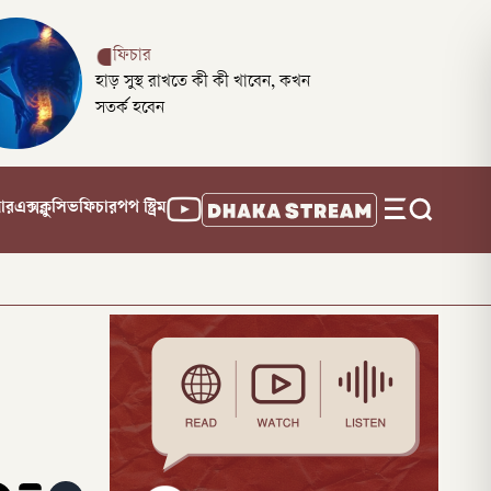
ফিচার
হাড় সুস্থ রাখতে কী কী খাবেন, কখন
সতর্ক হবেন
নার
এক্সক্লুসিভ
ফিচার
পপ স্ট্রিম