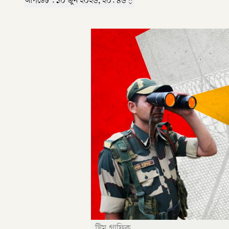
আপডেট :
১০ জুন ২০২৬, ২০: ৪৬
স্ট্রিম গ্রাফিক