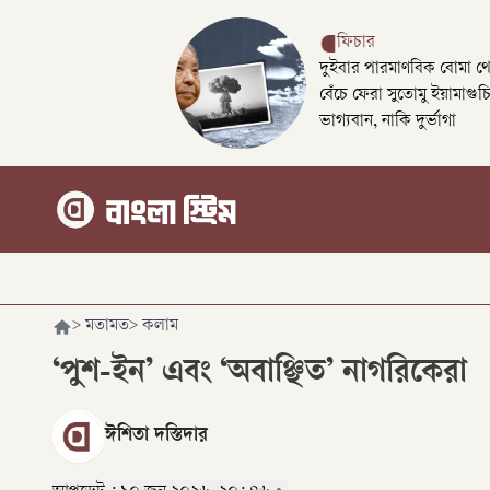
ফিচার
দুইবার পারমাণবিক বোমা থ
বেঁচে ফেরা সুতোমু ইয়ামাগুচ
ভাগ্যবান, নাকি দুর্ভাগা
>
মতামত
>
কলাম
‘পুশ-ইন’ এবং ‘অবাঞ্ছিত’ নাগরিকেরা
ঈশিতা দস্তিদার