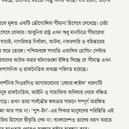
ষা করছে, তাদেরও হয়তো কিছু বলার আছে। প্রশ্ন হলো, তাদের
ান্তকে মূলত একটি ভৌগোলিক সীমানা হিসেবে দেখেছে। চেষ্টা
সেবে বোঝার। আধুনিক রাষ্ট্র এখন শুধু মানচিত্রে সীমারেখা
় যাচাই, নাগরিকত্ব নির্ধারণ, আটক, নজরদারি ও বহিষ্কারের
র করে তোলে। পশ্চিমবঙ্গে সম্প্রতি একাধিক হোল্ডিং সেন্টার
রিকদের আটক করার ঘটনাগুলো ইঙ্গিত দিচ্ছে যে সীমান্ত এখন
রশাসনিক ও রাজনৈতিক প্রকল্পে পরিণত হয়েছে।
় দার্শনিক গিওরগিও আগামবেনের ‘বেয়ার লাইফ’ ধারণাটি
 মানুষ রাজনৈতিক, আইনি ও সামাজিক অধিকার থেকে বঞ্চিত
 পড়ে। তখন তারা সার্বভৌম ক্ষমতার সামনে সম্পূর্ণ অরক্ষিত
্ষা আর পায় না। ‘পুশ-ইন’-এর শিকার মানুষদের পরিস্থিতি এই
গরিক হিসেবে স্বীকৃতি দেয় না। বাংলাদেশও তাদের গ্রহণ করতে