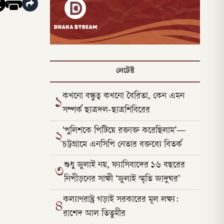
লেটেস্ট
কখনো বন্ধুত্ব কখনো বৈরিতা, কেন এমন
১
সম্পর্ক ছাত্রদল-ছাত্রশিবিরের
‘পুলিশকে পিটিয়ে রক্তাক্ত করেছিলাম’—
২
চট্টগ্রামে এনসিপি নেতার বক্তব্যে বিতর্ক
শুধু জুলাই নয়, ফ্যাসিবাদের ১৬ বছরের
৩
নিপীড়নের সাক্ষী ‘জুলাই স্মৃতি জাদুঘর’
কল্যাণরাষ্ট্র গড়াই সরকারের মূল লক্ষ্য:
৪
রাশেদ আল তিতুমীর