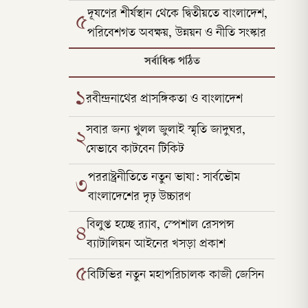
দূষণের শীর্ষস্থান থেকে দ্বিতীয়তে বাংলাদেশ,
৫
পরিবেশগত অবক্ষয়, উন্নয়ন ও নীতি সংস্কার
সর্বাধিক পঠিত
১
রবীন্দ্রনাথের প্রাসঙ্গিকতা ও বাংলাদেশ
সবার জন্য খুলল জুলাই স্মৃতি জাদুঘর,
২
যেভাবে কাটবেন টিকিট
পররাষ্ট্রনীতিতে নতুন ভাষা: সার্বভৌম
৩
বাংলাদেশের দৃঢ় উচ্চারণ
বিলুপ্ত হচ্ছে র‍্যাব, স্পেশাল রেসপন্স
৪
ব্যাটালিয়ন আইনের খসড়া প্রকাশ
৫
বিটিভির নতুন মহাপরিচালক কাজী জেসিন