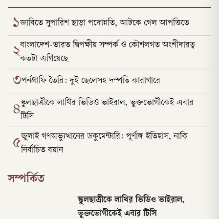
১
জাবিতে সুপারিশ ছাড়া পদোন্নতি, আটকে গেল আপত্তিতে
বাংলাদেশ-ভারত দ্বিপক্ষীয় সম্পর্ক ও কৌশলগত অংশীদারত্ব
২
কতটা এগিয়েছে
৩
পর্নগ্রাফি তৈরি: দুই ছেলেসহ দম্পতি কারাগারে
স্কুলছাত্রীকে লাথির ভিডিও ভাইরাল, ভুক্তভোগীকেই এবার
৪
টিসি
জুলাই গণঅভ্যুত্থানের ডকুমেন্টারি: পূর্ণাঙ্গ ইতিহাস, নাকি
৫
নির্বাচিত বয়ান
সম্পর্কিত
স্কুলছাত্রীকে লাথির ভিডিও ভাইরাল,
ভুক্তভোগীকেই এবার টিসি