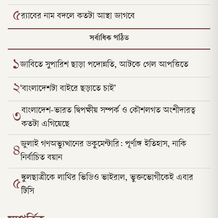
৫
র‌্যাবের নাম বদলে কতটা আস্থা জাগবে
সর্বাধিক পঠিত
১
জাবিতে সুপারিশ ছাড়া পদোন্নতি, আটকে গেল আপত্তিতে
২
‘বাংলাদেশটা বাইরে ছড়াতে চাই’
বাংলাদেশ-ভারত দ্বিপক্ষীয় সম্পর্ক ও কৌশলগত অংশীদারত্ব
৩
কতটা এগিয়েছে
জুলাই গণঅভ্যুত্থানের ডকুমেন্টারি: পূর্ণাঙ্গ ইতিহাস, নাকি
৪
নির্বাচিত বয়ান
স্কুলছাত্রীকে লাথির ভিডিও ভাইরাল, ভুক্তভোগীকেই এবার
৫
টিসি