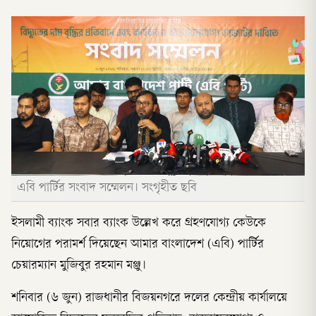
এবি পার্টির সংবাদ সম্মেলন। সংগৃহীত ছবি
ইসলামী ব্যাংক সবার ব্যাংক উল্লেখ করে গ্রহণযোগ্য কেউকে
নিয়োগের পরামর্শ দিয়েছেন আমার বাংলাদেশ (এবি) পার্টির
চেয়ারম্যান মুজিবুর রহমান মঞ্জু।
শনিবার (৬ জুন) রাজধানীর বিজয়নগরে দলের কেন্দ্রীয় কার্যালয়ে