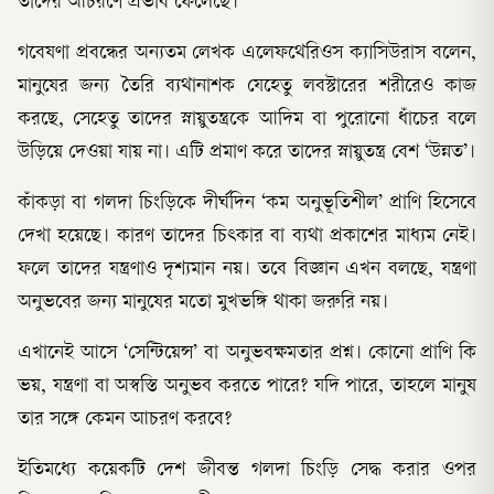
তাদের আচরণে প্রভাব ফেলেছে।
গবেষণা প্রবন্ধের অন্যতম লেখক এলেফথেরিওস ক্যাসিউরাস বলেন,
মানুষের জন্য তৈরি ব্যথানাশক যেহেতু লবস্টারের শরীরেও কাজ
করছে, সেহেতু তাদের স্নায়ুতন্ত্রকে আদিম বা পুরোনো ধাঁচের বলে
উড়িয়ে দেওয়া যায় না। এটি প্রমাণ করে তাদের স্নায়ুতন্ত্র বেশ ‘উন্নত’।
কাঁকড়া বা গলদা চিংড়িকে দীর্ঘদিন ‘কম অনুভূতিশীল’ প্রাণি হিসেবে
দেখা হয়েছে। কারণ তাদের চিৎকার বা ব্যথা প্রকাশের মাধ্যম নেই।
ফলে তাদের যন্ত্রণাও দৃশ্যমান নয়। তবে বিজ্ঞান এখন বলছে, যন্ত্রণা
অনুভবের জন্য মানুষের মতো মুখভঙ্গি থাকা জরুরি নয়।
এখানেই আসে ‘সেন্টিয়েন্স’ বা অনুভবক্ষমতার প্রশ্ন। কোনো প্রাণি কি
ভয়, যন্ত্রণা বা অস্বস্তি অনুভব করতে পারে? যদি পারে, তাহলে মানুষ
তার সঙ্গে কেমন আচরণ করবে?
ইতিমধ্যে কয়েকটি দেশ জীবন্ত গলদা চিংড়ি সেদ্ধ করার ওপর