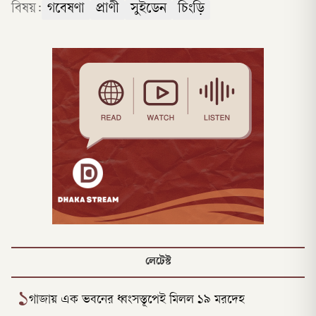
বিষয়:
গবেষণা
প্রাণী
সুইডেন
চিংড়ি
লেটেস্ট
১
গাজায় এক ভবনের ধ্বংসস্তূপেই মিলল ১৯ মরদেহ