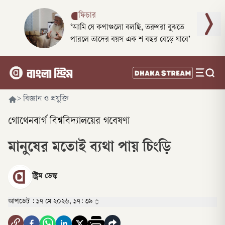
ফিচার
‘আমি যে কথাগুলো বলছি, তরুণরা বুঝতে
পারলে তাদের বয়স এক শ বছর বেড়ে যাবে’
>
বিজ্ঞান ও প্রযুক্তি
গোথেনবার্গ বিশ্ববিদ্যালয়ের গবেষণা
মানুষের মতোই ব্যথা পায় চিংড়ি
স্ট্রিম ডেস্ক
আপডেট :
১৭ মে ২০২৬, ১৭: ৩৯