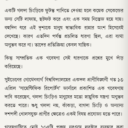
একটি গলদা চিংড়িকে ফুটন্ত পানিতে দেওয়া হলে কয়েক সেকেন্ডের
জন্য সেটি লাফায়, ছটফট করে এবং এক সময় নিস্তেজ হয়ে যায়।
বহুদিন ধরে এই দৃশ্যকে মানুষ স্বাভাবিক রান্নার অংশ হিসেবেই
দেখেছে। কারণ এতদিন পর্যন্ত প্রচলিত ধারণা ছিল, এরা ব্যথা
অনুভব করে না। তাদের প্রতিক্রিয়া কেবল যান্ত্রিক।
কিন্তু সাম্প্রতিক এক গবেষণা সেই ধারণাকে প্রশ্নের মুখে দাঁড়
করিয়েছে।
সুইডেনের গোথেনবার্গ বিশ্ববিদ্যালয়ের একদল প্রাণীবিজ্ঞানী গত ১৩
এপ্রিল ‘সায়েন্টিফিক রিপোর্টস’ জার্নালে প্রকাশিত এক গবেষণায়
দাবি করেছেন, গলদা চিংড়িও মানুষের মতো স্নায়ুবিক যন্ত্রণা অনুভব
করতে পারে। শুধু গলদা নয়, কাঁকড়া, বাগদা চিংড়ি ও অন্যান্য
দশপদী খোলসযুক্ত প্রাণীর ক্ষেত্রেও একই বিষয় প্রযোজ্য হতে পারে।
গবেষণাটিতে মোট ১০৫টি পুরুষ নরওয়ে লবস্টার ব্যবহার করা