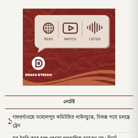
লেটেস্ট
গফরগাঁওয়ে জামালপুর কমিউটার লাইনচ্যুত, বিকল্প পথে চলছে
১
ট্রেন