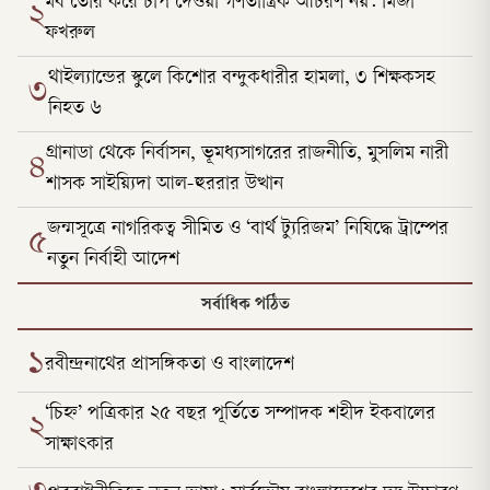
মব তৈরি করে চাপ দেওয়া গণতান্ত্রিক আচরণ নয়: মির্জা
২
ফখরুল
থাইল্যান্ডের স্কুলে কিশোর বন্দুকধারীর হামলা, ৩ শিক্ষকসহ
৩
নিহত ৬
গ্রানাডা থেকে নির্বাসন, ভূমধ্যসাগরের রাজনীতি, মুসলিম নারী
৪
শাসক সাইয়্যিদা আল-হুররার উত্থান
জন্মসূত্রে নাগরিকত্ব সীমিত ও ‘বার্থ ট্যুরিজম’ নিষিদ্ধে ট্রাম্পের
৫
নতুন নির্বাহী আদেশ
সর্বাধিক পঠিত
১
রবীন্দ্রনাথের প্রাসঙ্গিকতা ও বাংলাদেশ
‘চিহ্ন’ পত্রিকার ২৫ বছর পূর্তিতে সম্পাদক শহীদ ইকবালের
২
সাক্ষাৎকার