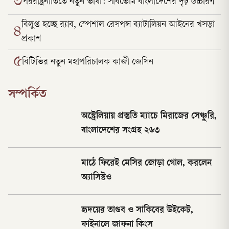
৩
পররাষ্ট্রনীতিতে নতুন ভাষা: সার্বভৌম বাংলাদেশের দৃঢ় উচ্চারণ
বিলুপ্ত হচ্ছে র‍্যাব, স্পেশাল রেসপন্স ব্যাটালিয়ন আইনের খসড়া
৪
প্রকাশ
৫
বিটিভির নতুন মহাপরিচালক কাজী জেসিন
সম্পর্কিত
অস্ট্রেলিয়ায় প্রস্তুতি ম্যাচে মিরাজের সেঞ্চুরি,
বাংলাদেশের সংগ্রহ ২৬৩
মাঠে ফিরেই মেসির জোড়া গোল, করলেন
অ্যাসিস্টও
হৃদয়ের তাণ্ডব ও সাকিবের উইকেট,
ফাইনালে জাফনা কিংস