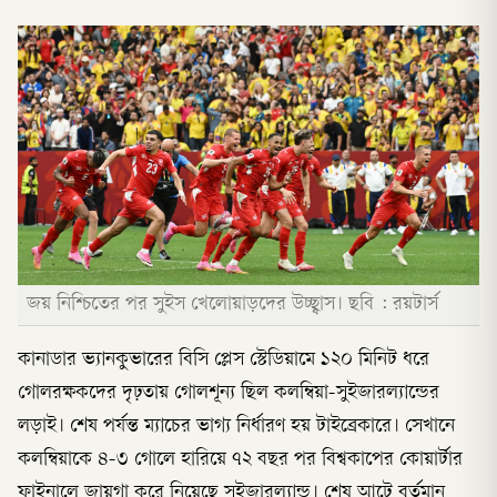
জয় নিশ্চিতের পর সুইস খেলোয়াড়দের উচ্ছ্বাস। ছবি : রয়টার্স
কানাডার ভ্যানকুভারের বিসি প্লেস স্টেডিয়ামে ১২০ মিনিট ধরে
গোলরক্ষকদের দৃঢ়তায় গোলশূন্য ছিল কলম্বিয়া-সুইজারল্যান্ডের
লড়াই। শেষ পর্যন্ত ম্যাচের ভাগ্য নির্ধারণ হয় টাইব্রেকারে। সেখানে
কলম্বিয়াকে ৪-৩ গোলে হারিয়ে ৭২ বছর পর বিশ্বকাপের কোয়ার্টার
ফাইনালে জায়গা করে নিয়েছে সুইজারল্যান্ড। শেষ আটে বর্তমান