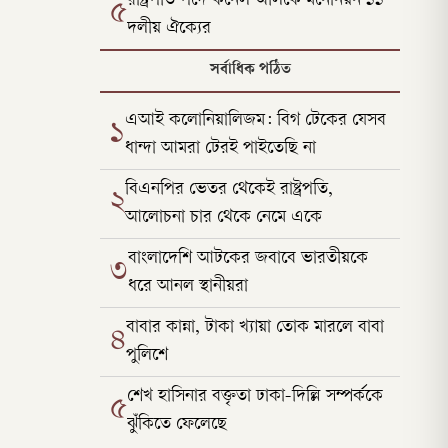
রাষ্ট্রপতি পদে কর্নেল অলিকে মনোনয়ন ১১
৫
দলীয় ঐক্যের
সর্বাধিক পঠিত
এআই কলোনিয়ালিজম: বিগ টেকের যেসব
১
ধান্দা আমরা টেরই পাইতেছি না
বিএনপির ভেতর থেকেই রাষ্ট্রপতি,
২
আলোচনা চার থেকে নেমে একে
বাংলাদেশি আটকের জবাবে ভারতীয়কে
৩
ধরে আনল স্থানীয়রা
বাবার কান্না, টাকা খ্যায়া তোক মারলে বাবা
৪
পুলিশে
শেখ হাসিনার বক্তৃতা ঢাকা-দিল্লি সম্পর্ককে
৫
ঝুঁকিতে ফেলেছে