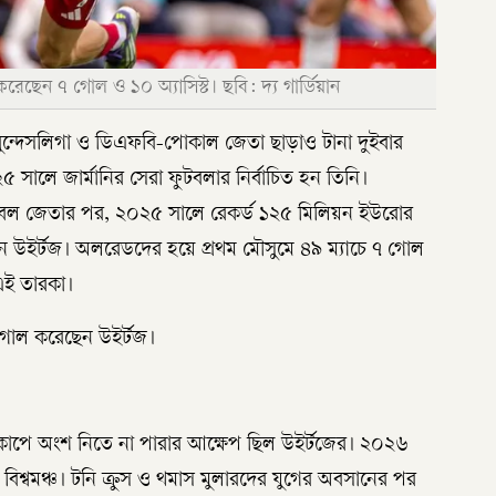
েছেন ৭ গোল ও ১০ অ্যাসিস্ট। ছবি: দ্য গার্ডিয়ান
ুন্দেসলিগা ও ডিএফবি-পোকাল জেতা ছাড়াও টানা দুইবার
 সালে জার্মানির সেরা ফুটবলার নির্বাচিত হন তিনি।
াবল জেতার পর, ২০২৫ সালে রেকর্ড ১২৫ মিলিয়ন ইউরোর
ন উইর্টজ। অলরেডদের হয়ে প্রথম মৌসুমে ৪৯ ম্যাচে ৭ গোল
এই তারকা।
১ গোল করেছেন উইর্টজ।
্বকাপে অংশ নিতে না পারার আক্ষেপ ছিল উইর্টজের। ২০২৬
থম বিশ্বমঞ্চ। টনি ক্রুস ও থমাস মুলারদের যুগের অবসানের পর