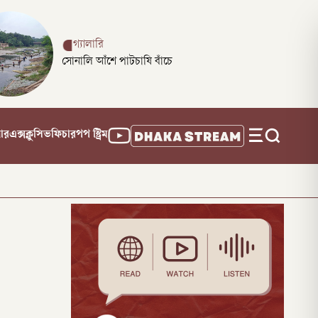
গ্যালারি
সোনালি আঁশে পাটচাষি বাঁচে
নার
এক্সক্লুসিভ
ফিচার
পপ স্ট্রিম