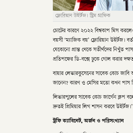
ফ্লোরিয়ান উইর্টজ। স্ট্রিম গ্রাফিক
চোটের কারণে ২০২২ বিশ্বকাপ মিস করলে
বয়সী ‘ম্যাজিক বয়’ ফ্লোরিয়ান উইর্টজ। ব
যেকোনো প্রান্ত থেকে সতীর্থদের নিখুঁত প
প্রতিপক্ষের ডি-বক্সে ঢুকে গোল করার দক্
বায়ার লেভারকুসেনের সাবেক কোচ জাবি আ
জানেন? কারণ ও মেসির মতো কখন পাস দিতে 
লিভারপুলের সাবেক কোচ জার্গেন ক্লপ বল
দ্রুতই প্রিমিয়ার লিগ শাসন করবে উইর্টজ।’
ট্রফি ক্যাবিনেট, অর্জন ও পরিসংখ্যান