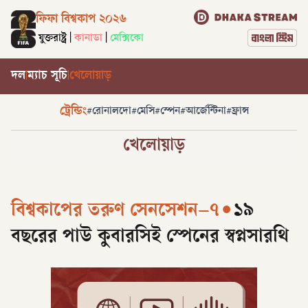
ফিফা বিশ্বকাপ ২০২৬
যুক্তরাষ্ট্র
|
কানাডা
|
মেক্সিকো
দল
ম্যাচ সূচি
খেলোয়াড়
|
|
ট্রেন্ডিং
#
রোনালদো
#
মেসি
#
স্পেন
#
আর্জেন্টিনা
#
ফ্রান্স
খেলোয়াড়
বিশ্বকাপের তরুণ সেনসেশন–৭
•
১৯
বছরের পাউ কুবারসিই স্পেনের স্বপ্নসারথি