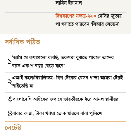
লামিন ইয়ামাল
বিশ্বকাপের নক্ষত্র-২২
•
মেসির জুতায়
পা গলাতে পারবেন ‘সিআর সেভেন’
সর্বাধিক পঠিত
‘আমি যে কথাগুলো বলছি, তরুণরা বুঝতে পারলে তাদের
১
বয়স এক শ বছর বেড়ে যাবে’
এআই কলোনিয়ালিজম: বিগ টেকের যেসব ধান্দা আমরা টেরই
২
পাইতেছি না
৩
বাংলাদেশি আটকের জবাবে ভারতীয়কে ধরে আনল স্থানীয়রা
৪
বাবার কান্না, টাকা খ্যায়া তোক মারলে বাবা পুলিশে
লেটেস্ট