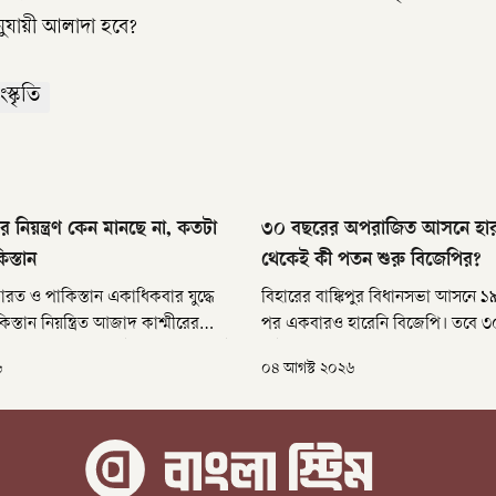
ুযায়ী আলাদা হবে?
ংস্কৃতি
 নিয়ন্ত্রণ কেন মানছে না, কতটা
৩০ বছরের অপরাজিত আসনে হার, 
িস্তান
থেকেই কী পতন শুরু বিজেপির?
 ভারত ও পাকিস্তান একাধিকবার যুদ্ধে
বিহারের বাঙ্কিপুর বিধানসভা আসনে 
িস্তান নিয়ন্ত্রিত আজাদ কাশ্মীরের
পর একবারও হারেনি বিজেপি। তবে 
স্যা এতদিন আড়ালেই ছিল। এখন সেই
সেই ছন্দে পতন হয়েছে। বিজেপির জা
৬
০৪ আগস্ট ২০২৬
মানুষের মধ্যে অসন্তোষ বাড়ছে, যা
নিতীন নবীনের ছেড়ে দেওয়া আসনটিতে 
ারের জন্য নতুন রাজনৈতিক চ্যালেঞ্জ
হেরে গেছে তারই দলের প্রার্থী নীরাজ 
কেন্দ্রের পাশাপাশি বিহার রাজ্যসভায়ও
বিজেপি।