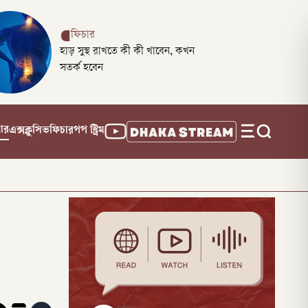
ফিচার
হাড় সুস্থ রাখতে কী কী খাবেন, কখন
সতর্ক হবেন
নার
এক্সক্লুসিভ
ফিচার
পপ স্ট্রিম