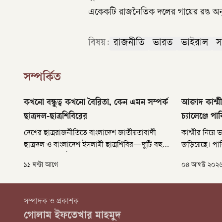
একেকটি রাজনৈতিক দলের গায়ের রঙ অন
বিষয়:
রাজনীতি
ভারত
ভাইরাল
স
সম্পর্কিত
কখনো বন্ধুত্ব কখনো বৈরিতা, কেন এমন সম্পর্ক
আজাদ কাশ্মীর
ছাত্রদল-ছাত্রশিবিরের
চ্যালেঞ্জে পাক
দেশের ছাত্ররাজনীতিতে বাংলাদেশ জাতীয়তাবাদী
কাশ্মীর নিয়ে
ছাত্রদল ও বাংলাদেশ ইসলামী ছাত্রশিবির—দুটি বহুল
জড়িয়েছে। পাক
আলোচিত সংগঠন। কখনো তারা সরকারবিরোধী
রাজনৈতিক সম
১১ ঘণ্টা আগে
০৪ আগস্ট ২০২
আন্দোলনে পাশাপাশি অবস্থান নিয়েছে, কখনো একই
চিত্র বদলেছে, 
রাজনৈতিক জোটের অংশ হয়েছে, আবার কখনো
পাকিস্তান সরক
বিশ্ববিদ্যালয় ক্যাম্পাসে একে অপরের বিরুদ্ধে সংঘর্ষে
হয়ে উঠেছে।
সম্পাদক ও প্রকাশক
জড়িয়েছে।
গোলাম ইফতেখার মাহমুদ