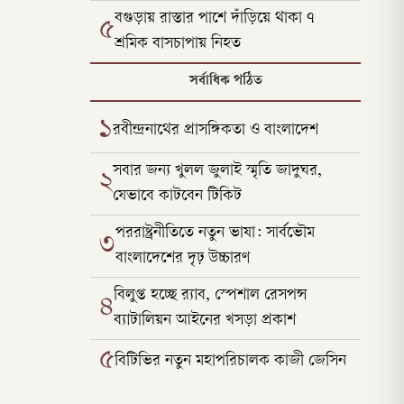
নির্দেশ
বগুড়ায় রাস্তার পাশে দাঁড়িয়ে থাকা ৭
৫
শ্রমিক বাসচাপায় নিহত
সর্বাধিক পঠিত
১
রবীন্দ্রনাথের প্রাসঙ্গিকতা ও বাংলাদেশ
সবার জন্য খুলল জুলাই স্মৃতি জাদুঘর,
২
যেভাবে কাটবেন টিকিট
পররাষ্ট্রনীতিতে নতুন ভাষা: সার্বভৌম
৩
বাংলাদেশের দৃঢ় উচ্চারণ
বিলুপ্ত হচ্ছে র‍্যাব, স্পেশাল রেসপন্স
৪
ব্যাটালিয়ন আইনের খসড়া প্রকাশ
৫
বিটিভির নতুন মহাপরিচালক কাজী জেসিন