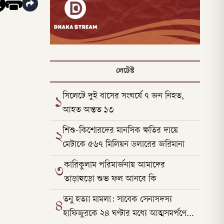
লেটেস্ট
সিলেটে দুই বাসের সংঘর্ষে ৭ জন নিহত,
১
আহত অন্তত ১৩
শিশু-কিশোরদের মানসিক ক্ষতির দায়ে
২
মেটাকে ৫৬৭ মিলিয়ন ডলারের জরিমানা
কারিকুলাম পরিমার্জনায় আমাদের
৩
তাড়াহুড়ো শুভ ফল আনবে কি
তনু হত্যা মামলা: সাবেক সেনাসদস্য
৪
হাফিজুরকে ২৪ ঘণ্টার মধ্যে আত্মসমর্পণের