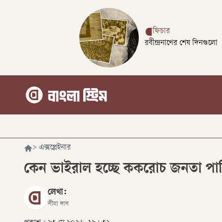
ফিচার
রবীন্দ্রনাথের শেষ দিনগুলো
>
এক্সপ্লেইনার
কেন ভাইরাল হচ্ছে ককরোচ জনতা পার্
লেখা:
সীমা দাস