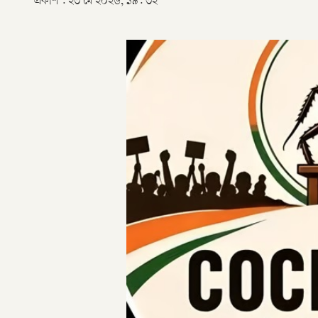
প্রকাশ :
২৩ মে ২০২৬, ১৯: ৩২