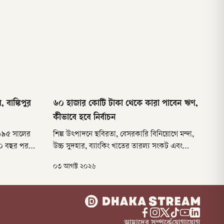
বাঙ্কিপুর
৬০ হাজার কোটি টাকা থেকে কারা পাবেন ঋণ,
কীভাবে হবে নির্বাচন
১৯৯৫ সালের
শিল্প উৎপাদনে স্থবিরতা, বেসরকারি বিনিয়োগে মন্দা,
৩০ বছর পর
উচ্চ সুদহার, ব্যাংকিং খাতের তারল্য সংকট এবং
তীয় সভাপতি
রপ্তানির ওপর বাড়তি চাপের মধ্যে দেশের অর্থনীতি
০৩ আগস্ট ২০২৬
উপনির্বাচনে
কঠিন সময় পার করছে। এসব চ্যালেঞ্জ মোকাবিলায়
কুমার। অথচ
দেশের ইতিহাসের অন্যতম বৃহৎ প্রণোদনা কর্মসূচি
 ক্ষমতায়
হাতে নিয়েছে বাংলাদেশ ব্যাংক।
আমাদের সম্পর্কে
যোগাযোগ